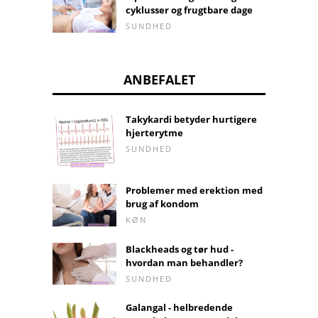
cyklusser og frugtbare dage
SUNDHED
ANBEFALET
Takykardi betyder hurtigere
hjerterytme
SUNDHED
Problemer med erektion med
brug af kondom
KØN
Blackheads og tør hud -
hvordan man behandler?
SUNDHED
Galangal - helbredende