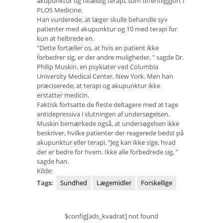
akupunktur og tilfældig terapi, som offentliggjort i
PLOS Medicine.
Han vurderede, at læger skulle behandle syv
patienter med akupunktur og 10 med terapi for
kun at helbrede en.
"Dette fortæller os, at hvis en patient ikke
forbedrer sig, er der andre muligheder, " sagde Dr.
Philip Muskin, en psykiater ved Columbia
University Medical Center, New York. Men han
præciserede, at terapi og akupunktur ikke
erstatter medicin.
Faktisk fortsatte de fleste deltagere med at tage
antidepressiva i slutningen af ​​undersøgelsen.
Muskin bemærkede også, at undersøgelsen ikke
beskriver, hvilke patienter der reagerede bedst på
akupunktur eller terapi. ”Jeg kan ikke sige, hvad
der er bedre for hvem. Ikke alle forbedrede sig, ”
sagde han.
Kilde:
Tags:
Sundhed
Lægemidler
Forskellige
$config[ads_kvadrat] not found