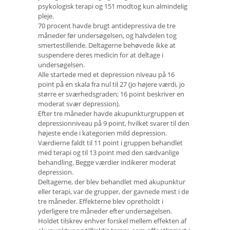
psykologisk terapi og 151 modtog kun almindelig
pleje.
70 procent havde brugt antidepressiva de tre
måneder før undersøgelsen, og halvdelen tog
smertestillende. Deltagerne behøvede ikke at
suspendere deres medicin for at deltage i
undersøgelsen.
Alle startede med et depression niveau på 16
point på en skala fra nul til 27 (jo højere værdi, jo
større er sværhedsgraden; 16 point beskriver en
moderat svær depression).
Efter tre måneder havde akupunkturgruppen et
depressionniveau på 9 point, hvilket svarer til den
højeste ende i kategorien mild depression.
Værdierne faldt til 11 point i gruppen behandlet
med terapi og til 13 point med den sædvanlige
behandling. Begge værdier indikerer moderat
depression.
Deltagerne, der blev behandlet med akupunktur
eller terapi, var de grupper, der gavnede mest i de
tre måneder. Effekterne blev opretholdt i
yderligere tre måneder efter undersøgelsen.
Holdet tilskrev enhver forskel mellem effekten af ​​