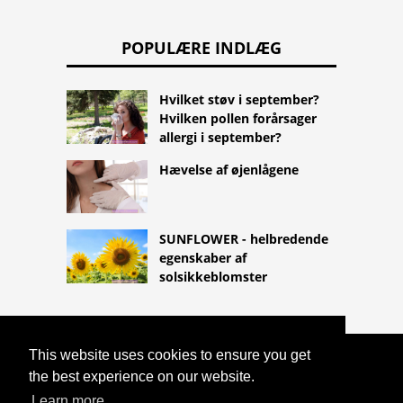
POPULÆRE INDLÆG
Hvilket støv i september?
Hvilken pollen forårsager
allergi i september?
Hævelse af øjenlågene
SUNFLOWER - helbredende
egenskaber af
solsikkeblomster
This website uses cookies to ensure you get
COPYRIGHT 2026
the best experience on our website.
HTTPS://LIFESTYLEMED.NET
AKUPUNKTUR ER LIGE SÅ NYTTIG SOM
Learn more