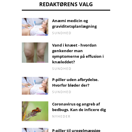
REDAKTØRENS VALG
Anæmi medicin og
graviditetsplanlægning
SUNDHED
Vand i knæet - hvordan
genkender man
symptomerne på effusion i
knæleddet?
SUNDHED
P-piller uden afbrydelse.
Hvorfor bløder der?
SUNDHED
Coronavirus og angreb af
bedbugs. Kan de inficere dig
NYHEDER
P-piller til uregelmæssige