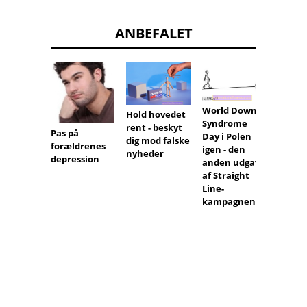
ANBEFALET
World Down
Hold hovedet
Har
Syndrome
rent - beskyt
livsfor
Pas på
Day i Polen
dig mod falske
ved at
forældrenes
igen - den
nyheder
en hå
depression
anden udgave
nødde
af Straight
Line-
kampagnen