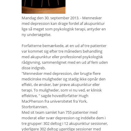
Mandag den 30. september 2013. - Mennesker
med depression kan drage fordel af akupunktur
lige så meget som psykologisk terapi, antyder en
ny undersøgelse.
Forfatterne bemærkede, at en ud af tre patienter
var kommet sig efter tre måneders behandling
med akupunktur eller professionel psykologisk
rådgivning, sammenlignet med en ud af fem uden
disse indgreb.
"Mennesker med depression, der brugte flere
medicinske muligheder og stadig ikke opnår den
effekt, de ønsker, bør prøve akupunktur eller
terapi. To muligheder, som vi nu ved, er klinisk
effektive, " sagde hovedforfatter Hugh
MacPherson fra universitetet fra York,
Storbritannien.
Med sit team samlet han 755 patienter med
moderat eller svær depression og inddelte dem i
tre grupper: 302 deltog i 12 akupunktur sessioner,
yderligere 302 deltog ugentlige sessioner med