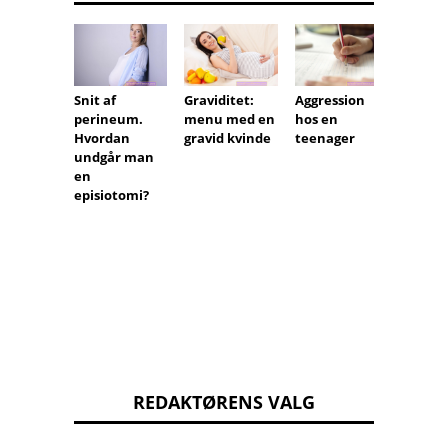
Graviditet:
Snit af
Aggression
menu med en
perineum.
hos en
Gravidi
gravid kvinde
Hvordan
teenager
hvad e
undgår man
gravid
en
hvad i
episiotomi?
Forbud
påbud
gravid
REDAKTØRENS VALG