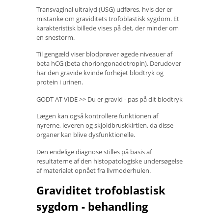
Transvaginal ultralyd (USG) udføres, hvis der er
mistanke om graviditets trofoblastisk sygdom. Et
karakteristisk billede vises på det, der minder om
en snestorm.
Til gengæld viser blodprøver øgede niveauer af
beta hCG (beta choriongonadotropin). Derudover
har den gravide kvinde forhøjet blodtryk og
protein i urinen.
GODT AT VIDE >> Du er gravid - pas på dit blodtryk
Lægen kan også kontrollere funktionen af ​​
nyrerne, leveren og skjoldbruskkirtlen, da disse
organer kan blive dysfunktionelle.
Den endelige diagnose stilles på basis af
resultaterne af den histopatologiske undersøgelse
af materialet opnået fra livmoderhulen.
Graviditet trofoblastisk
sygdom - behandling