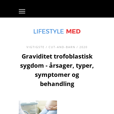
VIGTIGSTE
/
CUT-AND-BARN
/ 2020
Graviditet trofoblastisk
sygdom - årsager, typer,
symptomer og
behandling