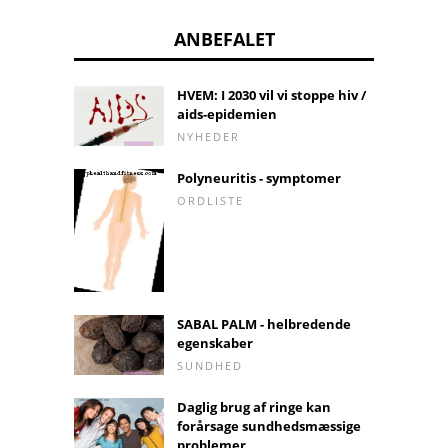
ANBEFALET
HVEM: I 2030 vil vi stoppe hiv /
aids-epidemien
NYHEDER
Polyneuritis - symptomer
ORDLISTE
SABAL PALM - helbredende
egenskaber
SUNDHED
Daglig brug af ringe kan
forårsage sundhedsmæssige
problemer