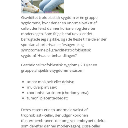
Graviditet trofoblastisk sygdom er en gruppe
sygdomme, hvor der er en unormal vækst af
celler, der først danner korionen og derefter
moderkagen. Som følge heraf udvikler det
befrugtede æg sig ikke, og i de fleste tilfælde er der
spontan abort. Hvad er årsagerne og
symptomerne på graviditetstrofoblastisk
sygdom? Hvad er behandlingen?
Gestationel trofoblastisk sygdom (GTD) er en
gruppe af sjældne sygdomme såsom:
acinar mol (helt eller delvis);
muldvarp invasiv;
chorionisk carcinom (choriomyoma);
tumor i placenta-stedet;
Deres essens er den unormale vækst af
trophoblast - celler, der udgør korionen
(fostermembranen, der omgiver embryoet udefra,
som derefter danner moderkagen). Disse celler