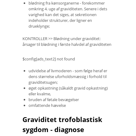
blødning fra kønsorganerne - forekommer
omkring 4. uge af graviditeten. Senere i dets
varighed kan det siges, at sekretionen
indeholder strukturer, der ligner en
drueklynge;
KONTROLLER >> Blødning under graviditet:
årsager til blødning i første halvdel af graviditeten
$config[ads_text2] not found
udvidelse af livmoderen - som følge heraf er
dens størrelse uforholdsmæssig i forhold til
graviditetsugen;
øget opkastning (såkaldt gravid opkastning)
eller kvalme,
bruden af ​​føtale bevægelser
omfattende hævelse
Graviditet trofoblastisk
sygdom - diagnose