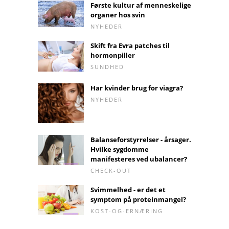
Første kultur af menneskelige
organer hos svin
NYHEDER
Skift fra Evra patches til
hormonpiller
SUNDHED
Har kvinder brug for viagra?
NYHEDER
Balanseforstyrrelser - årsager.
Hvilke sygdomme
manifesteres ved ubalancer?
CHECK-OUT
Svimmelhed - er det et
symptom på proteinmangel?
KOST-OG-ERNÆRING