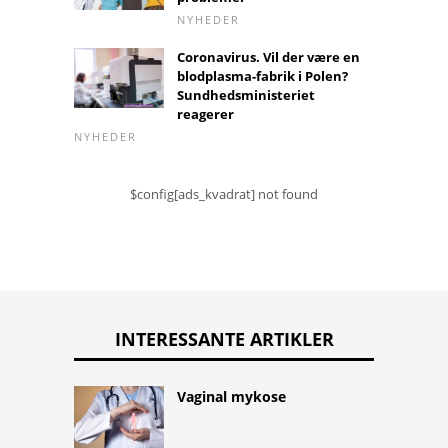
NYHEDER
Coronavirus. Vil der være en
blodplasma-fabrik i Polen?
Sundhedsministeriet
reagerer
NYHEDER
$config[ads_kvadrat] not found
INTERESSANTE ARTIKLER
Vaginal mykose