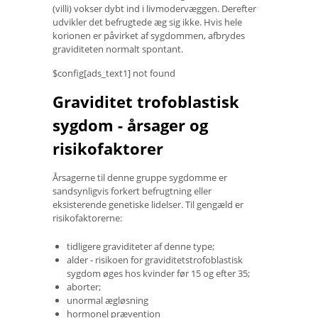
(villi) vokser dybt ind i livmodervæggen. Derefter
udvikler det befrugtede æg sig ikke. Hvis hele
korionen er påvirket af sygdommen, afbrydes
graviditeten normalt spontant.
$config[ads_text1] not found
Graviditet trofoblastisk
sygdom - årsager og
risikofaktorer
Årsagerne til denne gruppe sygdomme er
sandsynligvis forkert befrugtning eller
eksisterende genetiske lidelser. Til gengæld er
risikofaktorerne:
tidligere graviditeter af denne type;
alder - risikoen for graviditetstrofoblastisk
sygdom øges hos kvinder før 15 og efter 35;
aborter;
unormal ægløsning
hormonel prævention