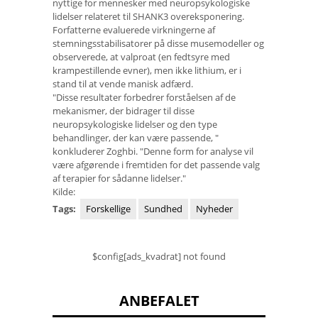
nyttige for mennesker med neuropsykologiske
lidelser relateret til SHANK3 overeksponering.
Forfatterne evaluerede virkningerne af
stemningsstabilisatorer på disse musemodeller og
observerede, at valproat (en fedtsyre med
krampestillende evner), men ikke lithium, er i
stand til at vende manisk adfærd.
"Disse resultater forbedrer forståelsen af ​​de
mekanismer, der bidrager til disse
neuropsykologiske lidelser og den type
behandlinger, der kan være passende, "
konkluderer Zoghbi. "Denne form for analyse vil
være afgørende i fremtiden for det passende valg
af terapier for sådanne lidelser."
Kilde:
Tags:
Forskellige
Sundhed
Nyheder
$config[ads_kvadrat] not found
ANBEFALET