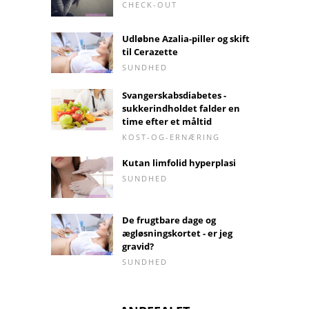
CHECK-OUT
Udløbne Azalia-piller og skift
til Cerazette
SUNDHED
Svangerskabsdiabetes -
sukkerindholdet falder en
time efter et måltid
KOST-OG-ERNÆRING
Kutan limfolid hyperplasi
SUNDHED
De frugtbare dage og
ægløsningskortet - er jeg
gravid?
SUNDHED