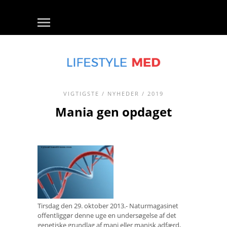
VIGTIGSTE
/
NYHEDER
/ 2019
Mania gen opdaget
Tirsdag den 29. oktober 2013.- Naturmagasinet
offentliggør denne uge en undersøgelse af det
genetiske grundlag af mani eller manisk adfærd,