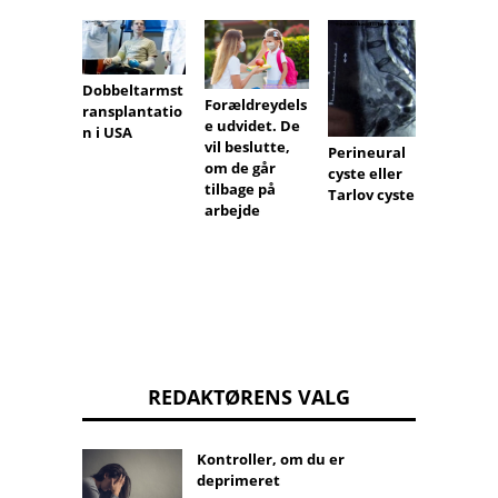
Dobbeltarmst
Forældreydels
Myter
ransplantatio
e udvidet. De
fedme
n i USA
vil beslutte,
Perineural
om de går
cyste eller
tilbage på
Tarlov cyste
arbejde
REDAKTØRENS VALG
Kontroller, om du er
deprimeret