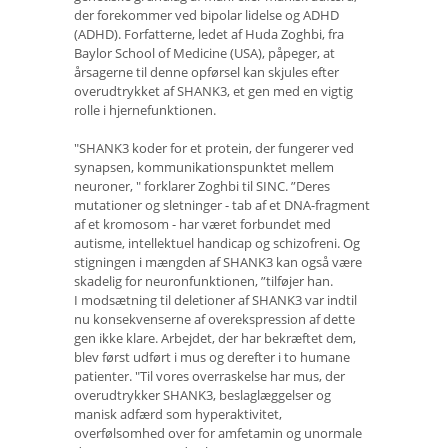
der forekommer ved bipolar lidelse og ADHD
(ADHD). Forfatterne, ledet af Huda Zoghbi, fra
Baylor School of Medicine (USA), påpeger, at
årsagerne til denne opførsel kan skjules efter
overudtrykket af SHANK3, et gen med en vigtig
rolle i hjernefunktionen.
"SHANK3 koder for et protein, der fungerer ved
synapsen, kommunikationspunktet mellem
neuroner, " forklarer Zoghbi til SINC. ”Deres
mutationer og sletninger - tab af et DNA-fragment
af et kromosom - har været forbundet med
autisme, intellektuel handicap og schizofreni. Og
stigningen i mængden af ​​SHANK3 kan også være
skadelig for neuronfunktionen, ”tilføjer han.
I modsætning til deletioner af SHANK3 var indtil
nu konsekvenserne af overekspression af dette
gen ikke klare. Arbejdet, der har bekræftet dem,
blev først udført i mus og derefter i to humane
patienter. "Til vores overraskelse har mus, der
overudtrykker SHANK3, beslaglæggelser og
manisk adfærd som hyperaktivitet,
overfølsomhed over for amfetamin og unormale