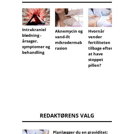
Intrakraniel
Hudlæ
Aknemycin og
Hvornår
blødning -
penis
vand-ilt
vender
årsager,
mikrodermab
fertiliteten
symptomer og
rasion
tilbage efter
behandling
at have
stoppet
pillen?
REDAKTØRENS VALG
Planlægger du en graviditet: