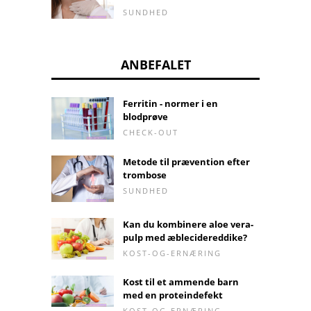
SUNDHED
ANBEFALET
Ferritin - normer i en
blodprøve
CHECK-OUT
Metode til prævention efter
trombose
SUNDHED
Kan du kombinere aloe vera-
pulp med æblecidereddike?
KOST-OG-ERNÆRING
Kost til et ammende barn
med en proteindefekt
KOST-OG-ERNÆRING