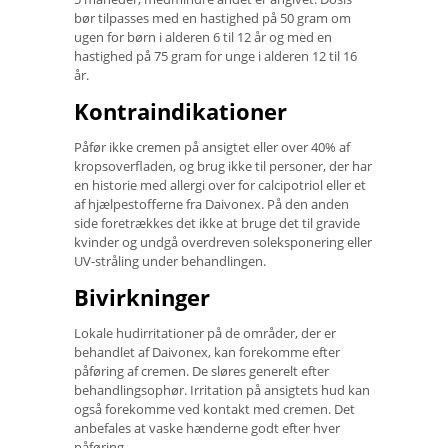
bør tilpasses med en hastighed på 50 gram om
ugen for børn i alderen 6 til 12 år og med en
hastighed på 75 gram for unge i alderen 12 til 16
år.
Kontraindikationer
Påfør ikke cremen på ansigtet eller over 40% af
kropsoverfladen, og brug ikke til personer, der har
en historie med allergi over for calcipotriol eller et
af hjælpestofferne fra Daivonex. På den anden
side foretrækkes det ikke at bruge det til gravide
kvinder og undgå overdreven soleksponering eller
UV-stråling under behandlingen.
Bivirkninger
Lokale hudirritationer på de områder, der er
behandlet af Daivonex, kan forekomme efter
påføring af cremen. De sløres generelt efter
behandlingsophør. Irritation på ansigtets hud kan
også forekomme ved kontakt med cremen. Det
anbefales at vaske hænderne godt efter hver
påføring.