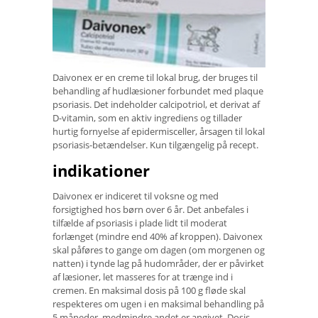
Daivonex er en creme til lokal brug, der bruges til
behandling af hudlæsioner forbundet med plaque
psoriasis. Det indeholder calcipotriol, et derivat af
D-vitamin, som en aktiv ingrediens og tillader
hurtig fornyelse af epidermisceller, årsagen til lokal
psoriasis-betændelser. Kun tilgængelig på recept.
indikationer
Daivonex er indiceret til voksne og med
forsigtighed hos børn over 6 år. Det anbefales i
tilfælde af psoriasis i plade lidt til moderat
forlænget (mindre end 40% af kroppen). Daivonex
skal påføres to gange om dagen (om morgenen og
natten) i tynde lag på hudområder, der er påvirket
af læsioner, let masseres for at trænge ind i
cremen. En maksimal dosis på 100 g fløde skal
respekteres om ugen i en maksimal behandling på
5 måneder, medmindre andet er angivet. Dosis