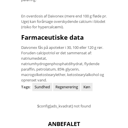
En overdosis af Daivonex (mere end 100 g fløde pr.
Uge) kan forårsage overskydende calcium i blodet
(risiko for hypercalcæmi).
Farmaceutiske data
Daivonex fås på apoteker i 30, 100 eller 120 g rør.
Foruden calcipotriol er det sammensat af:
natriumedetat,
natriumhydrogenphosphatdihydrat, flydende
paraffin, petrolatum, 85% glycerin,
macrogolketostearylether, ketostearylalkohol og
oprenset vand.
Tags:
Sundhed
Regenerering
Køn
$config[ads_kvadrat] not found
ANBEFALET