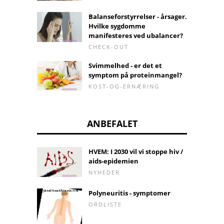
Balanseforstyrrelser - årsager.
Hvilke sygdomme
manifesteres ved ubalancer?
CHECK-OUT
Svimmelhed - er det et
symptom på proteinmangel?
KOST-OG-ERNÆRING
ANBEFALET
HVEM: I 2030 vil vi stoppe hiv /
aids-epidemien
NYHEDER
Polyneuritis - symptomer
ORDLISTE