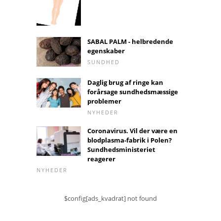
SABAL PALM - helbredende
egenskaber
SUNDHED
Daglig brug af ringe kan
forårsage sundhedsmæssige
problemer
NYHEDER
Coronavirus. Vil der være en
blodplasma-fabrik i Polen?
Sundhedsministeriet
reagerer
NYHEDER
$config[ads_kvadrat] not found