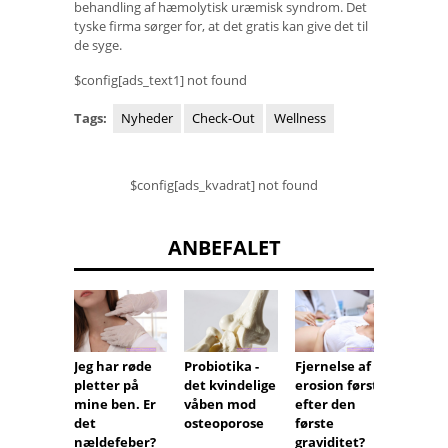
behandling af hæmolytisk uræmisk syndrom. Det
tyske firma sørger for, at det gratis kan give det til
de syge.
$config[ads_text1] not found
Tags:
Nyheder
Check-Out
Wellness
$config[ads_kvadrat] not found
ANBEFALET
Jeg har røde
Fjernelse af
Tredje
Probiotika -
pletter på
erosion først
perine
det kvindelige
mine ben. Er
efter den
fraktu
våben mod
det
første
jeg tr
osteoporose
nældefeber?
graviditet?