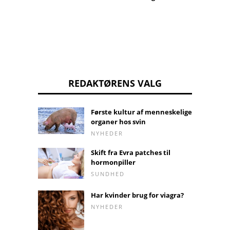
REDAKTØRENS VALG
Første kultur af menneskelige
organer hos svin
NYHEDER
Skift fra Evra patches til
hormonpiller
SUNDHED
Har kvinder brug for viagra?
NYHEDER