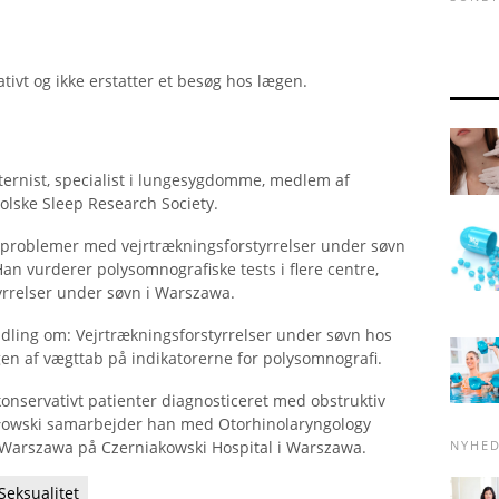
ativt og ikke erstatter et besøg hos lægen.
ternist, specialist i lungesygdomme, medlem af
olske Sleep Research Society.
d problemer med vejrtrækningsforstyrrelser under søvn
an vurderer polysomnografiske tests i flere centre,
yrrelser under søvn i Warszawa.
dling om: Vejrtrækningsforstyrrelser under søvn hos
n af ​​vægttab på indikatorerne for polysomnografi.
onservativt patienter diagnosticeret med obstruktiv
rłowski samarbejder han med Otorhinolaryngology
NYHE
 i Warszawa på Czerniakowski Hospital i Warszawa.
Seksualitet