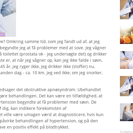
ve? Omkring samme tid, som jeg fandt ud af, at jeg
, begyndte jeg at få problemer med at sove. Jeg vågner
 toilettet (prostata ok - jeg undersøgte det) og drikker
e er, at når jeg vågner op, kan jeg ikke falde i søvn,
5 år, jeg ryger ikke, jeg drikker ikke (stoffer) nu,
 anden dag - ca. 10 km. Jeg ved ikke, om jeg snorker,
ledsager det obstruktive apnøsyndrom. Ubehandlet
øre behandlingen. Det kan være en tilfældighed, at
rtension begyndte at få problemer med søvn. De
dig, kan indikere forekomsten af ​​
t ville være umagen værd at diagnosticere, hvis kun
påvirke behandlingen af ​​hypertension, og på den
e en positiv effekt på blodtrykket.
SUND