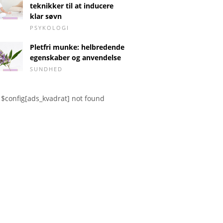
teknikker til at inducere
klar søvn
PSYKOLOGI
Pletfri munke: helbredende
egenskaber og anvendelse
SUNDHED
$config[ads_kvadrat] not found
 cervicitis
Beregning af frugtbare
Ultralyd
dage efter seponering af
p-piller