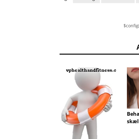
$config
Beha
skæl