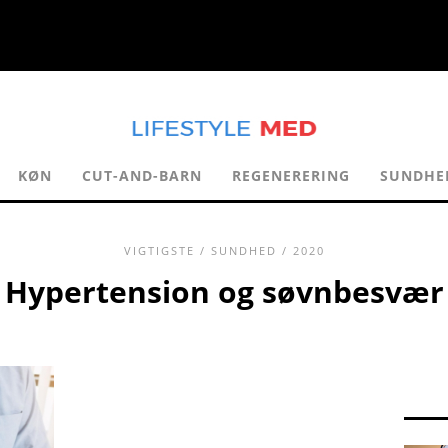
KØN
CUT-AND-BARN
REGENERERING
SUNDHE
VIGTIGSTE
/
SUNDHED
/ 2020
Hypertension og søvnbesvær