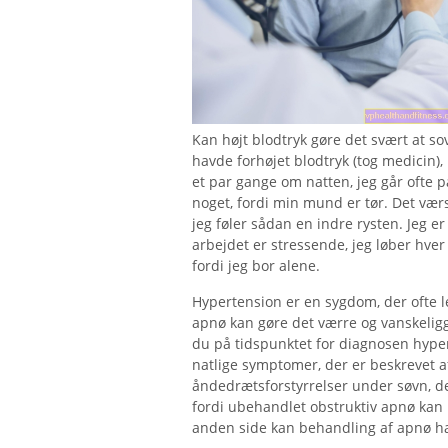
Kan højt blodtryk gøre det svært at so
havde forhøjet blodtryk (tog medicin)
et par gange om natten, jeg går ofte på
noget, fordi min mund er tør. Det værst
jeg føler sådan en indre rysten. Jeg er 4
arbejdet er stressende, jeg løber hver
fordi jeg bor alene.
Hypertension er en sygdom, der ofte 
apnø kan gøre det værre og vanskeligg
du på tidspunktet for diagnosen hype
natlige symptomer, der er beskrevet af 
åndedrætsforstyrrelser under søvn, de
fordi ubehandlet obstruktiv apnø kan 
anden side kan behandling af apnø hav