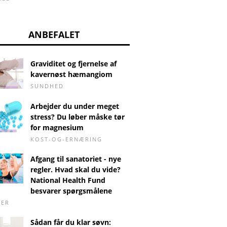
ANBEFALET
Graviditet og fjernelse af
kavernøst hæmangiom
SUNDHED
Arbejder du under meget
stress? Du løber måske tør
for magnesium
KOST-OG-ERNÆRING
Afgang til sanatoriet - nye
regler. Hvad skal du vide?
National Health Fund
besvarer spørgsmålene
DER
Sådan får du klar søvn: