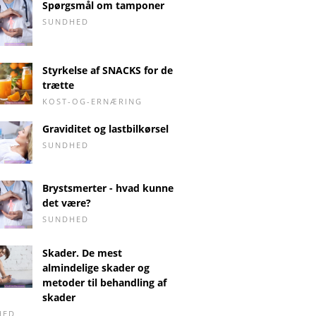
Spørgsmål om tamponer
SUNDHED
Styrkelse af SNACKS for de
trætte
KOST-OG-ERNÆRING
Graviditet og lastbilkørsel
SUNDHED
Brystsmerter - hvad kunne
det være?
SUNDHED
Skader. De mest
almindelige skader og
metoder til behandling af
skader
HED