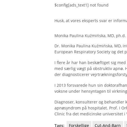
$config[ads_text1] not found
Husk, at vores eksperts svar er inform
Monika Paulina Kuźmińska, MD, ph.d.
Dr. Monika Paulina Kuźmińska, MD, in
European Respiratory Society og det p
I flere år har han beskæftiget sig me
med særlig vægt på obstruktiv apnø. H
der diagnosticerer vejrtrækningsforst
I 2013 forsvarede hun sin doktorafhan
voksne under hensyntagen til virkninge
Diagnoser, konsulterer og behandler k
apnøsyndrom på hospitalet. Prof. I O
Clinic fra det medicinske universitet
Tags:
Forskellige
Cut-And-Barn