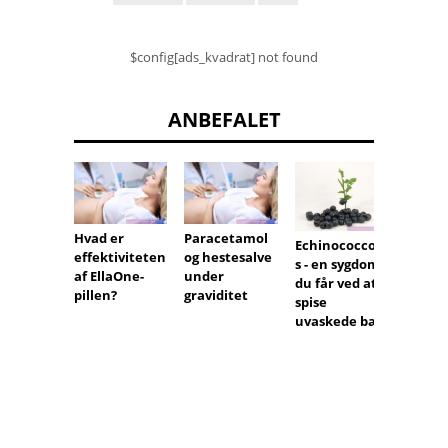
$config[ads_kvadrat] not found
ANBEFALET
Hvad er
Paracetamol
6-dage
Echinococcosi
effektiviteten
og hestesalve
tabletf
s - en sygdom,
af ​​EllaOne-
under
pause
du får ved at
pillen?
graviditet
spise
uvaskede bær