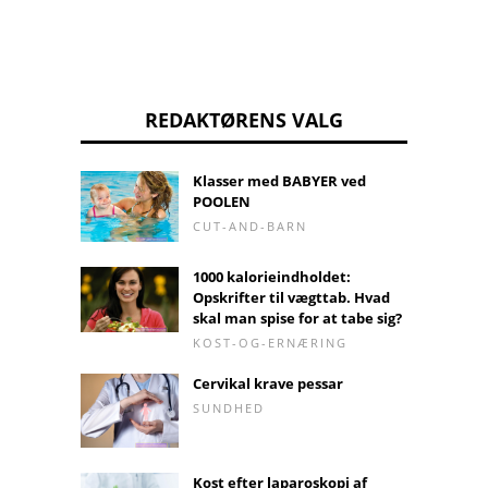
REDAKTØRENS VALG
Klasser med BABYER ved
POOLEN
CUT-AND-BARN
1000 kalorieindholdet:
Opskrifter til vægttab. Hvad
skal man spise for at tabe sig?
KOST-OG-ERNÆRING
Cervikal krave pessar
SUNDHED
Kost efter laparoskopi af