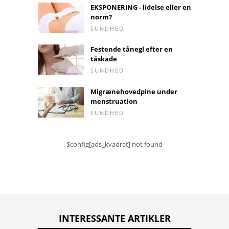
EKSPONERING - lidelse eller en
norm?
SUNDHED
Festende tånegl efter en
tåskade
SUNDHED
Migrænehovedpine under
menstruation
SUNDHED
$config[ads_kvadrat] not found
INTERESSANTE ARTIKLER