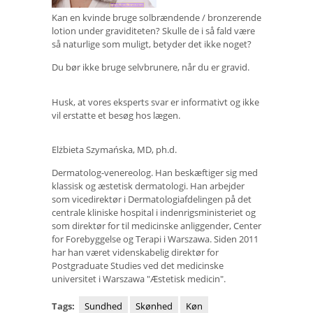
Kan en kvinde bruge solbrændende / bronzerende
lotion under graviditeten? Skulle de i så fald være
så naturlige som muligt, betyder det ikke noget?
Du bør ikke bruge selvbrunere, når du er gravid.
Husk, at vores eksperts svar er informativt og ikke
vil erstatte et besøg hos lægen.
Elżbieta Szymańska, MD, ph.d.
Dermatolog-venereolog. Han beskæftiger sig med
klassisk og æstetisk dermatologi. Han arbejder
som vicedirektør i Dermatologiafdelingen på det
centrale kliniske hospital i indenrigsministeriet og
som direktør for til medicinske anliggender, Center
for Forebyggelse og Terapi i Warszawa. Siden 2011
har han været videnskabelig direktør for
Postgraduate Studies ved det medicinske
universitet i Warszawa "Æstetisk medicin".
Tags:
Sundhed
Skønhed
Køn