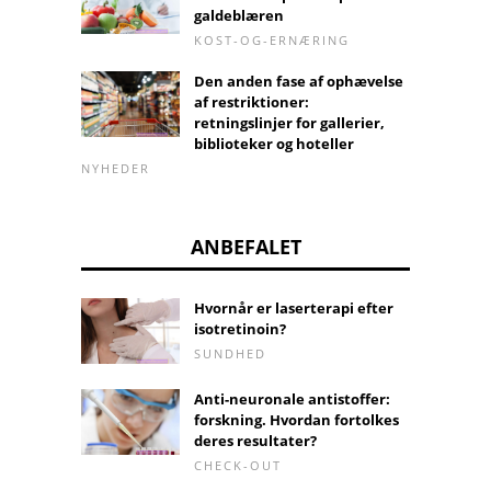
galdeblæren
KOST-OG-ERNÆRING
Den anden fase af ophævelse
af restriktioner:
retningslinjer for gallerier,
biblioteker og hoteller
NYHEDER
ANBEFALET
Hvornår er laserterapi efter
isotretinoin?
SUNDHED
Anti-neuronale antistoffer:
forskning. Hvordan fortolkes
deres resultater?
CHECK-OUT