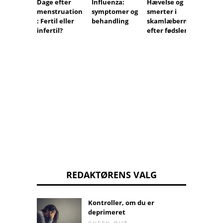
Dage efter
Influenza:
Hævelse og
Hvorn
menstruation
symptomer og
smerter i
du spi
: Fertil eller
behandling
skamlæberne
at en 
infertil?
efter fødslen
trukke
REDAKTØRENS VALG
Kontroller, om du er
deprimeret