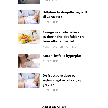
CHECK-OUT
Udløbne Azalia-piller og skift
til Cerazette
SUNDHED
Svangerskabsdiabetes -
sukkerindholdet falder en
time efter et måltid
KOST-OG-ERNÆRING
Kutan limfolid hyperplasi
SUNDHED
De frugtbare dage og
ægløsningskortet - er jeg
gravid?
SUNDHED
ANBEFALET