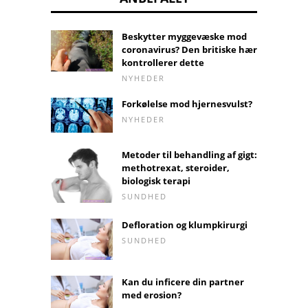
Beskytter myggevæske mod
coronavirus? Den britiske hær
kontrollerer dette
NYHEDER
Forkølelse mod hjernesvulst?
NYHEDER
Metoder til behandling af gigt:
methotrexat, steroider,
biologisk terapi
SUNDHED
Defloration og klumpkirurgi
SUNDHED
Kan du inficere din partner
med erosion?