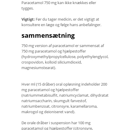
Paracetamol 750 mg kan ikke knækkes eller
tygges.
Vigtigt:
Før du tager medicin, er det vigtigt at
konsultere en læge og følge hans anbefalinger.
sammensætning
750 mg version af paracetamol er sammensat af
750 mg paracetamol og hjælpestoffer
(hydroxymethylpropylcellulose, polyethylenglycol,
crospovidon, kolloid siliciumdioxid,
magnesiumstearat).
Hver ml (15 dråber) oral opløsning indeholder 200
mg paracetamol og hjælpestoffer
(natriummetabisulfit, natriumcyclamat, dihydratat
natriumsaccharin, skumgult farvestof,
natriumbenzoat, citronsyre, karamellaroma,
makrogol og deioniseret vand).
De orale dråber i suspension har 100 mg
paracetamol og hjælpestoffer (citronsyre,