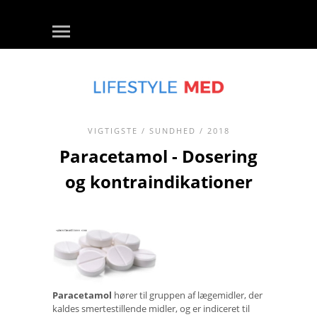
VIGTIGSTE
/
SUNDHED
/ 2018
Paracetamol - Dosering
og kontraindikationer
Paracetamol
hører til gruppen af ​​lægemidler, der
kaldes smertestillende midler, og er indiceret til