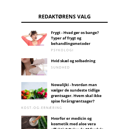
REDAKTØRENS VALG
Frygt - Hvad gør os bange?
Typer af frygt og
behandlingsmetoder
PSYKOLOGI
Hvid skæl og solbadning
SUNDHED
Nowalijki - hvordan man
vælger de sundeste tidlige
grøntsager. Hvem skal ikke
spise forårsgrøntsager?
KOST-OG-ERNÆRING
Hvorfor er medicin og
kosmetik med aloe vera