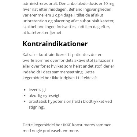
administreres oralt. Den anbefalede dosis er 10 mg
hver nat efter middagen. Behandlingsvarigheden
varierer mellem 3 og 4 dage. I tilfælde af akut
urinretention og placering af et subpubialt kateter,
skal behandlingen fortsættes, indtil en dag efter,
at kateteret er fjernet.
Kontraindikationer
Xatral er kontraindiceret til patienter, der er
overfølsomme over for dets aktive stof (alfuzosin)
eller over for et hvilket som helst andet stof, der er
indeholdt i dets sammensætning. Dette
lægemiddel bør ikke indgives i tilfælde af:
leversvigt
alvorlig nyresvigt
orostatisk hypotension (fald i blodtrykket ved
stigning),
Dette lægemiddel bør IKKE konsumeres sammen
med nogle proteasehæmmere.