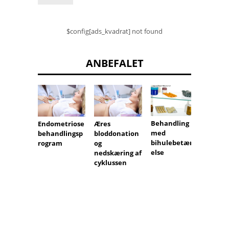
$config[ads_kvadrat] not found
ANBEFALET
Behandling
Endometriose
Æres
Konfli
med
behandlingsp
bloddonation
e.
bihulebetænd
rogram
og
Antist
else
nedskæring af
af anti
cyklussen
serolo
konfli