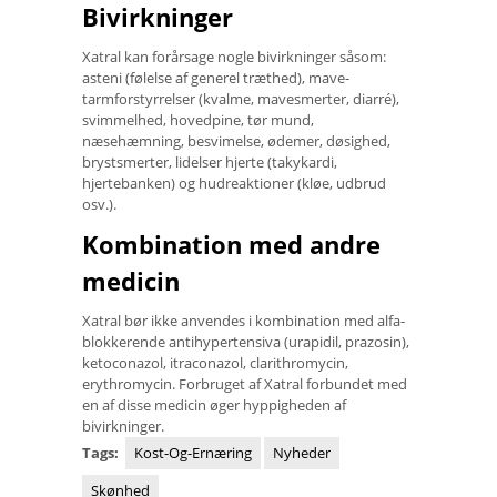
Bivirkninger
Xatral kan forårsage nogle bivirkninger såsom:
asteni (følelse af generel træthed), mave-
tarmforstyrrelser (kvalme, mavesmerter, diarré),
svimmelhed, hovedpine, tør mund,
næsehæmning, besvimelse, ødemer, døsighed,
brystsmerter, lidelser hjerte (takykardi,
hjertebanken) og hudreaktioner (kløe, udbrud
osv.).
Kombination med andre
medicin
Xatral bør ikke anvendes i kombination med alfa-
blokkerende antihypertensiva (urapidil, prazosin),
ketoconazol, itraconazol, clarithromycin,
erythromycin. Forbruget af Xatral forbundet med
en af ​​disse medicin øger hyppigheden af ​​
bivirkninger.
Tags:
Kost-Og-Ernæring
Nyheder
Skønhed