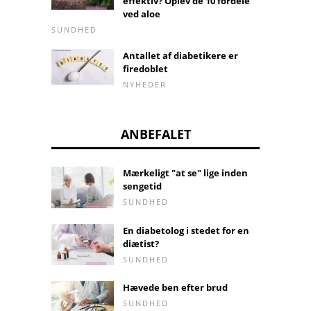
effektiv? Oplev de 10 fordele
ved aloe
SUNDHED
Antallet af diabetikere er
firedoblet
NYHEDER
ANBEFALET
Mærkeligt "at se" lige inden
sengetid
SUNDHED
En diabetolog i stedet for en
diætist?
SUNDHED
Hævede ben efter brud
SUNDHED