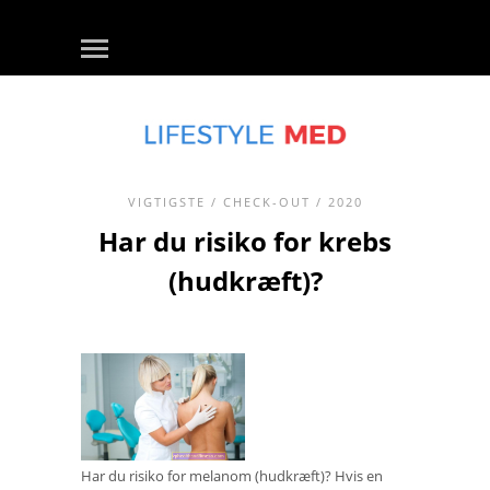
VIGTIGSTE
/
CHECK-OUT
/ 2020
Har du risiko for krebs
(hudkræft)?
Har du risiko for melanom (hudkræft)? Hvis en