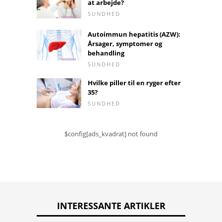
at arbejde?
SUNDHED
Autoimmun hepatitis (AZW):
Årsager, symptomer og
behandling
SUNDHED
Hvilke piller til en ryger efter
35?
SUNDHED
$config[ads_kvadrat] not found
INTERESSANTE ARTIKLER