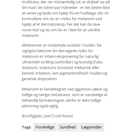
muldvarp, der ser mistænkelig ud, er dukket op på
din hud i de sidste par måneder - er det bedre ikke
at vente og bede om hjælp fra en hudlæge, der vil
kontrollere, om du er i risiko for melanom ved
hjælp af et dermatoskop. Før det kan du lave
vores test og se, om du er i fare for at udvikle
melanom.
Melanomer er ondartede svulster i huden. De
vigtigste faktorer for den øgede risiko for
melanom er: intens eksponering for naturlig
ultraviolet stråling (solstråler) og kunstig (f.eks.
Solarium, solarium), konstant mekanisk eller
kemisk irritation, lavt pigmentindhold i huden og
genetisk disposition.
Melanom er kendetegnet ved aggressiv vækst og
tidlige og talrige metastaser, som er vanskelige at
behandle farmakologisk, derfor er dets tidlige
påvisning også vigtig.
$config[ads_text1] not found
Tags:
Forskellige
Sundhed
Lægemidler