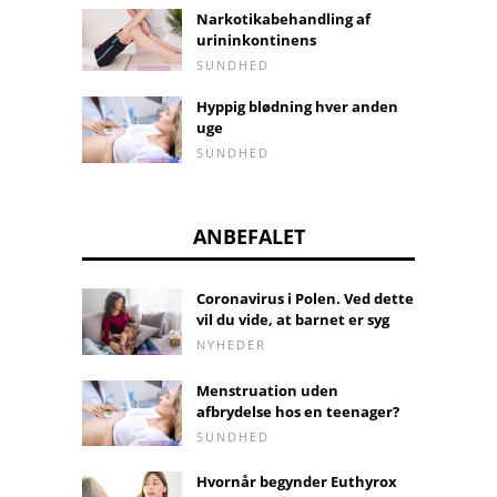
Narkotikabehandling af
urininkontinens
SUNDHED
Hyppig blødning hver anden
uge
SUNDHED
ANBEFALET
Coronavirus i Polen. Ved dette
vil du vide, at barnet er syg
NYHEDER
Menstruation uden
afbrydelse hos en teenager?
SUNDHED
Hvornår begynder Euthyrox