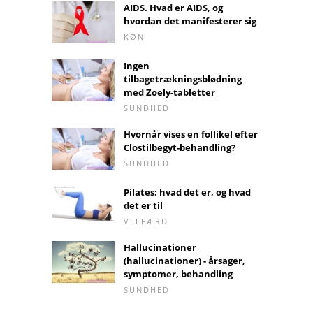
AIDS. Hvad er AIDS, og
hvordan det manifesterer sig
KØN
Ingen
tilbagetrækningsblødning
med Zoely-tabletter
SUNDHED
Hvornår vises en follikel efter
Clostilbegyt-behandling?
SUNDHED
Pilates: hvad det er, og hvad
det er til
VELFÆRD
Hallucinationer
(hallucinationer) - årsager,
symptomer, behandling
SUNDHED