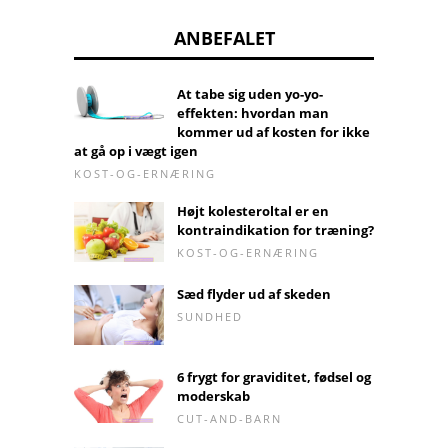
ANBEFALET
At tabe sig uden yo-yo-
effekten: hvordan man
kommer ud af kosten for ikke
at gå op i vægt igen
KOST-OG-ERNÆRING
Højt kolesteroltal er en
kontraindikation for træning?
KOST-OG-ERNÆRING
Sæd flyder ud af skeden
SUNDHED
6 frygt for graviditet, fødsel og
moderskab
CUT-AND-BARN