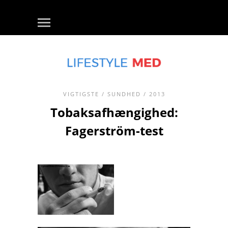
VIGTIGSTE
/
SUNDHED
/ 2013
Tobaksafhængighed:
Fagerström-test