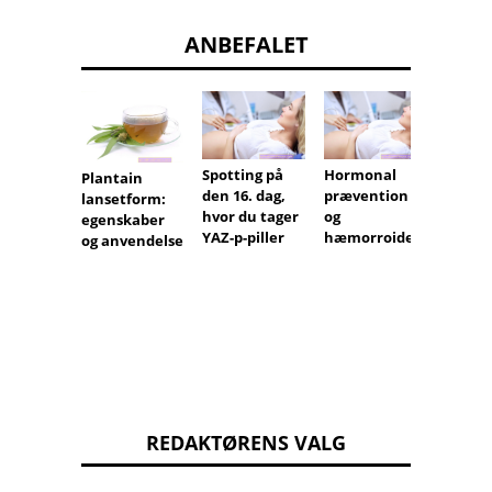
ANBEFALET
Spotting på
Hormonal
Sandsy
Plantain
den 16. dag,
prævention
d for
lansetform:
hvor du tager
og
gravid
egenskaber
YAZ-p-piller
hæmorroider
røde 
og anvendelse
REDAKTØRENS VALG