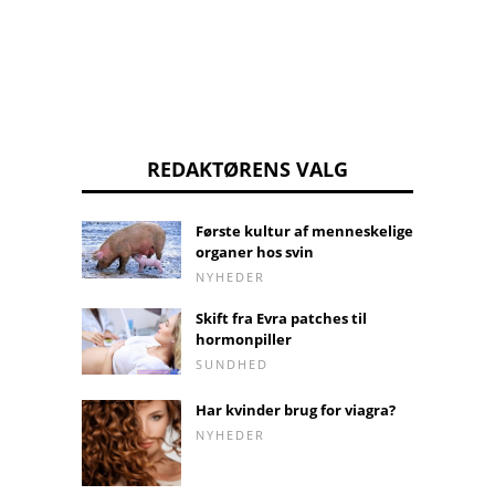
REDAKTØRENS VALG
Første kultur af menneskelige
organer hos svin
NYHEDER
Skift fra Evra patches til
hormonpiller
SUNDHED
Har kvinder brug for viagra?
NYHEDER