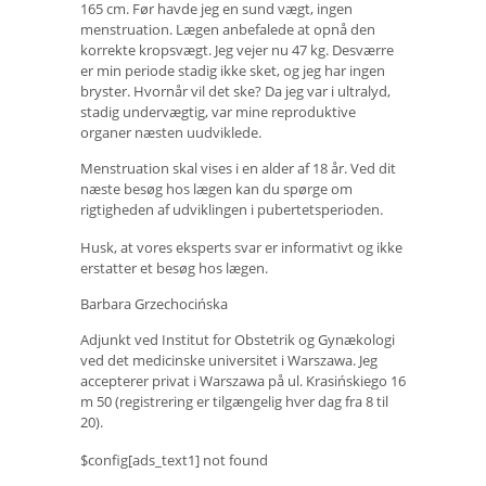
165 cm. Før havde jeg en sund vægt, ingen
menstruation. Lægen anbefalede at opnå den
korrekte kropsvægt. Jeg vejer nu 47 kg. Desværre
er min periode stadig ikke sket, og jeg har ingen
bryster. Hvornår vil det ske? Da jeg var i ultralyd,
stadig undervægtig, var mine reproduktive
organer næsten uudviklede.
Menstruation skal vises i en alder af 18 år. Ved dit
næste besøg hos lægen kan du spørge om
rigtigheden af ​​udviklingen i pubertetsperioden.
Husk, at vores eksperts svar er informativt og ikke
erstatter et besøg hos lægen.
Barbara Grzechocińska
Adjunkt ved Institut for Obstetrik og Gynækologi
ved det medicinske universitet i Warszawa. Jeg
accepterer privat i Warszawa på ul. Krasińskiego 16
m 50 (registrering er tilgængelig hver dag fra 8 til
20).
$config[ads_text1] not found