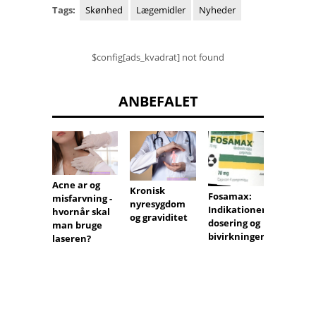
Tags:
Skønhed
Lægemidler
Nyheder
$config[ads_kvadrat] not found
ANBEFALET
Acne ar og
Presui
Kronisk
Fosamax:
misfarvning -
syndro
nyresygdom
Indikationer,
hvornår skal
Hvord
og graviditet
dosering og
man bruge
genke
bivirkninger
laseren?
man
selvm
ptome
hjælp
person
oplev