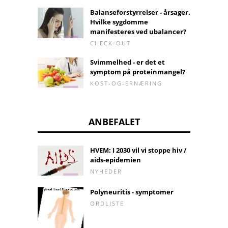
Balanseforstyrrelser - årsager.
Hvilke sygdomme
manifesteres ved ubalancer?
CHECK-OUT
Svimmelhed - er det et
symptom på proteinmangel?
KOST-OG-ERNÆRING
ANBEFALET
HVEM: I 2030 vil vi stoppe hiv /
aids-epidemien
NYHEDER
Polyneuritis - symptomer
ORDLISTE