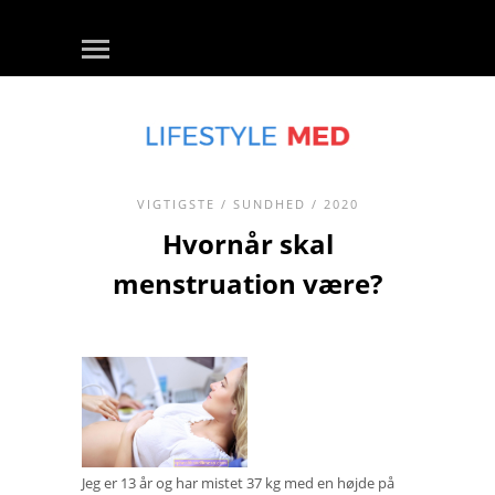
VIGTIGSTE
/
SUNDHED
/ 2020
Hvornår skal
menstruation være?
Jeg er 13 år og har mistet 37 kg med en højde på