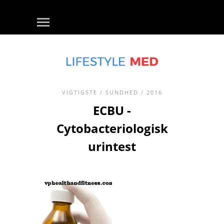
VIGTIGSTE
/
SUNDHED
/ 2016
ECBU -
Cytobacteriologisk
urintest