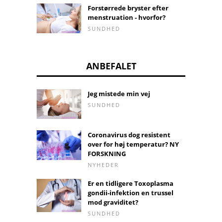
Forstørrede bryster efter
menstruation - hvorfor?
SUNDHED
ANBEFALET
Jeg mistede min vej
SUNDHED
Coronavirus dog resistent
over for høj temperatur? NY
FORSKNING
NYHEDER
Er en tidligere Toxoplasma
gondii-infektion en trussel
mod graviditet?
SUNDHED