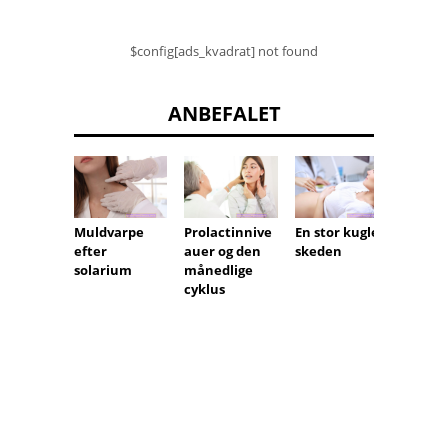
$config[ads_kvadrat] not found
ANBEFALET
Muldvarpe
Prolactinnive
En stor kugle i
efter
auer og den
skeden
Costoc
solarium
månedlige
is - Års
cyklus
smerte
bryst