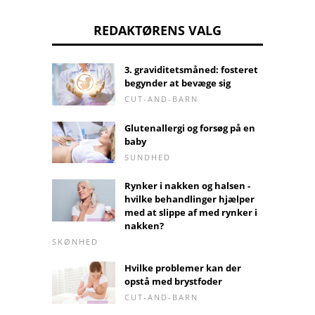
REDAKTØRENS VALG
3. graviditetsmåned: fosteret
begynder at bevæge sig
CUT-AND-BARN
Glutenallergi og forsøg på en
baby
SUNDHED
Rynker i nakken og halsen -
hvilke behandlinger hjælper
med at slippe af med rynker i
nakken?
SKØNHED
Hvilke problemer kan der
opstå med brystfoder
CUT-AND-BARN