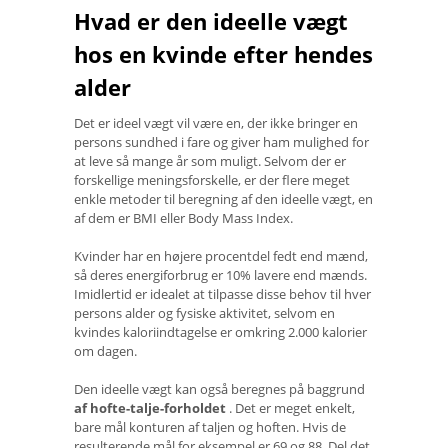
Hvad er den ideelle vægt
hos en kvinde efter hendes
alder
Det er ideel vægt vil være en, der ikke bringer en
persons sundhed i fare og giver ham mulighed for
at leve så mange år som muligt. Selvom der er
forskellige meningsforskelle, er der flere meget
enkle metoder til beregning af den ideelle vægt, en
af ​​dem er BMI eller Body Mass Index.
Kvinder har en højere procentdel fedt end mænd,
så deres energiforbrug er 10% lavere end mænds.
Imidlertid er idealet at tilpasse disse behov til hver
persons alder og fysiske aktivitet, selvom en
kvindes kaloriindtagelse er omkring 2.000 kalorier
om dagen.
Den ideelle vægt kan også beregnes på baggrund
af hofte-talje-forholdet
. Det er meget enkelt,
bare mål konturen af ​​taljen og hoften. Hvis de
resulterende mål for eksempel er 69 og 88. Del det