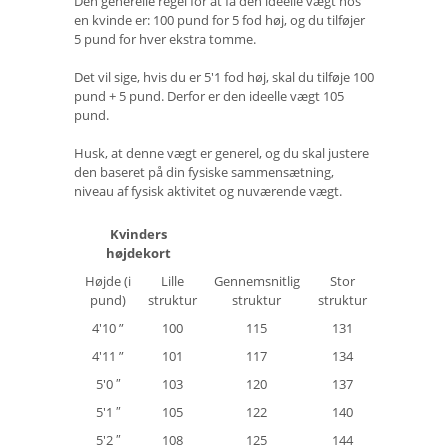
Den generelle regel for at få den ideelle vægt hos
en kvinde er: 100 pund for 5 fod høj, og du tilføjer
5 pund for hver ekstra tomme.
Det vil sige, hvis du er 5'1 fod høj, skal du tilføje 100
pund + 5 pund. Derfor er den ideelle vægt 105
pund.
Husk, at denne vægt er generel, og du skal justere
den baseret på din fysiske sammensætning,
niveau af fysisk aktivitet og nuværende vægt.
Kvinders
højdekort
Højde (i
Lille
Gennemsnitlig
Stor
pund)
struktur
struktur
struktur
4'10 ”
100
115
131
4'11 ”
101
117
134
5'0 ″
103
120
137
5'1 ″
105
122
140
5'2 ″
108
125
144