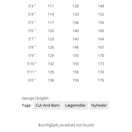
5'3 ″
111
128
148
5'4 ″
114
133
152
5'5 ″
117
136
156
5'6 ″
120
140
160
5'7 ″
123
143
164
5'8 ″
126
146
167
5'9 ″
129
150
170
5'10 ”
132
153
173
5'11 ”
135
156
176
6'0 ″
138
159
179
George Dolgikh
Tags:
Cut-And-Barn
Lægemidler
Nyheder
$config[ads_kvadrat] not found