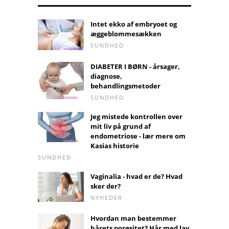
Intet ekko af embryoet og
æggeblommesækken
SUNDHED
DIABETER I BØRN - årsager,
diagnose,
behandlingsmetoder
SUNDHED
Jeg mistede kontrollen over
mit liv på grund af
endometriose - lær mere om
Kasias historie
SUNDHED
Vaginalia - hvad er de? Hvad
sker der?
NYHEDER
Hvordan man bestemmer
hårets porøsitet? Hår med lav