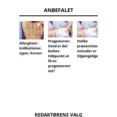
ANBEFALET
Progesteron:
Hvilke
Rodeks
Allergitest -
Hvad er det
præventions
n efte
indikationer,
bedste
metoder er
tandek
typer, kursus
tidspunkt at
tilgængelige?
on
få en
progesteront
est?
REDAKTØRENS VALG