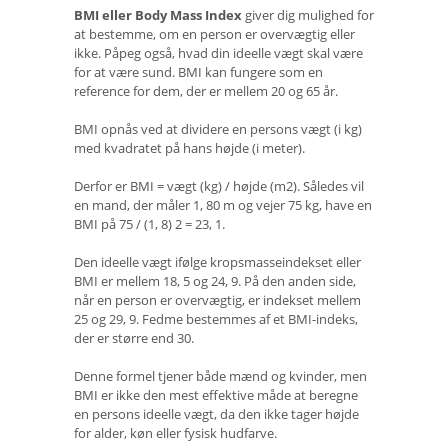
BMI eller Body Mass Index
giver dig mulighed for
at bestemme, om en person er overvægtig eller
ikke. Påpeg også, hvad din ideelle vægt skal være
for at være sund. BMI kan fungere som en
reference for dem, der er mellem 20 og 65 år.
BMI opnås ved at dividere en persons vægt (i kg)
med kvadratet på hans højde (i meter).
Derfor er BMI = vægt (kg) / højde (m2). Således vil
en mand, der måler 1, 80 m og vejer 75 kg, have en
BMI på 75 / (1, 8) 2 = 23, 1.
Den ideelle vægt ifølge kropsmasseindekset eller
BMI er mellem 18, 5 og 24, 9. På den anden side,
når en person er overvægtig, er indekset mellem
25 og 29, 9. Fedme bestemmes af et BMI-indeks,
der er større end 30.
Denne formel tjener både mænd og kvinder, men
BMI er ikke den mest effektive måde at beregne
en persons ideelle vægt, da den ikke tager højde
for alder, køn eller fysisk hudfarve.