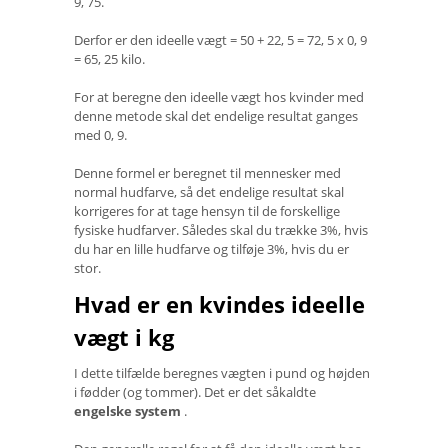
9, 75.
Derfor er den ideelle vægt = 50 + 22, 5 = 72, 5 x 0, 9
= 65, 25 kilo.
For at beregne den ideelle vægt hos kvinder med
denne metode skal det endelige resultat ganges
med 0, 9.
Denne formel er beregnet til mennesker med
normal hudfarve, så det endelige resultat skal
korrigeres for at tage hensyn til de forskellige
fysiske hudfarver. Således skal du trække 3%, hvis
du har en lille hudfarve og tilføje 3%, hvis du er
stor.
Hvad er en kvindes ideelle
vægt i kg
I dette tilfælde beregnes vægten i pund og højden
i fødder (og tommer). Det er det såkaldte
engelske system
.