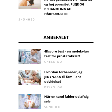
og høj porøsitet PLEJE OG
BEHANDLING AF
HÅRPOROSITET
SKØNHED
ANBEFALET
4Kscore test - en molekylær
test for prostatakræft
CHECK-OUT
Hvordan forbereder jeg
JEDYNAKA til familiens
udvidelse?
PSYKOLOGI
Når en tand falder ud af sig
selv
SUNDHED