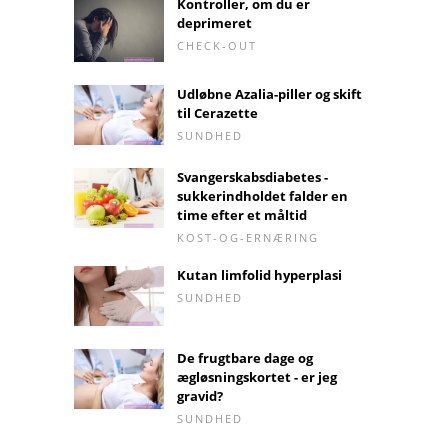
Kontroller, om du er
deprimeret
CHECK-OUT
Udløbne Azalia-piller og skift
til Cerazette
SUNDHED
Svangerskabsdiabetes -
sukkerindholdet falder en
time efter et måltid
KOST-OG-ERNÆRING
Kutan limfolid hyperplasi
SUNDHED
De frugtbare dage og
ægløsningskortet - er jeg
gravid?
SUNDHED