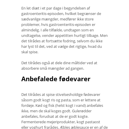
En let diæt i et par dage i begyndelsen af ​​
gastroenteritis-episoden, hvilket begrænser de
sædvanlige mængder, medfører ikke store
problemer, hvis gastroenteritis-episoden er
almindelig. I alle tilfælde, undtagen som en
undtagelse, vender appetitten hurtigt tilbage. Men
det tilrådes at fortsætte fodring, selvom du ikke
har lyst til det, ved at vælge det rigtige, hvad du
skal spise.
Det tilrådes også at dele dine måltider ved at
absorbere små mængder ad gangen.
Anbefalede fødevarer
Det tilrådes at spise stivelsesholdige fødevarer
såsom godt kogt ris og pasta, som er lettere at
fordøje. Kød og fisk (helst kogt i vand) anbefales
ikke, men de skal koges godt. Gulerødder
anbefales, forudsat at de er godt kogte.
Fermenterede mejeriprodukter, kogt pastaost
eller yoghurt frarådes. Æbles æblesauce er en af ​​de