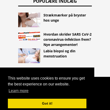
POPULÆRE INDLÆG
Strækmærker på bryster
hos unge
Hvordan skrider SARS CoV-2
coronavirus-infektion frem?
Nye arrangementer!
Labia biopsi og din
menstruation
This website uses cookies to ensure you get
the best experience on our website.
COPYRIGHT 2026
HTTPS://LIFESTYLEMED.NET
Learn more
GASTROENTERITIS: HVAD SKAL MAN
SPISE?
Got it!
^