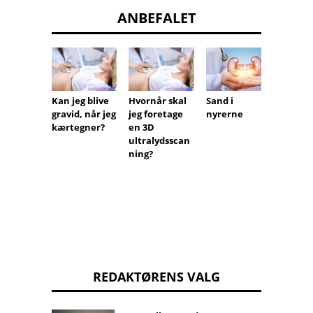
ANBEFALET
Kan jeg blive
Hvornår skal
Sand i
Haemo
gravid, når jeg
jeg foretage
nyrerne
influe
kærtegner?
en 3D
type B
ultralydsscan
(hæmo
ning?
stang 
REDAKTØRENS VALG