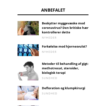
ANBEFALET
Beskytter myggevæske mod
coronavirus? Den britiske hær
kontrollerer dette
NYHEDER
Forkølelse mod hjernesvulst?
NYHEDER
Metoder til behandling af gigt:
methotrexat, steroider,
biologisk terapi
SUNDHED
Defloration og klumpkirurgi
SUNDHED