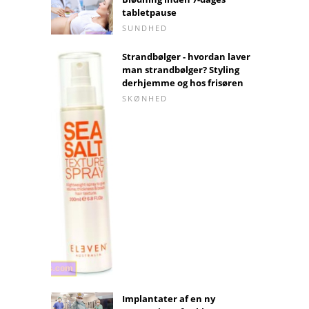
tabletpause
SUNDHED
Strandbølger - hvordan laver
man strandbølger? Styling
derhjemme og hos frisøren
SKØNHED
Implantater af en ny