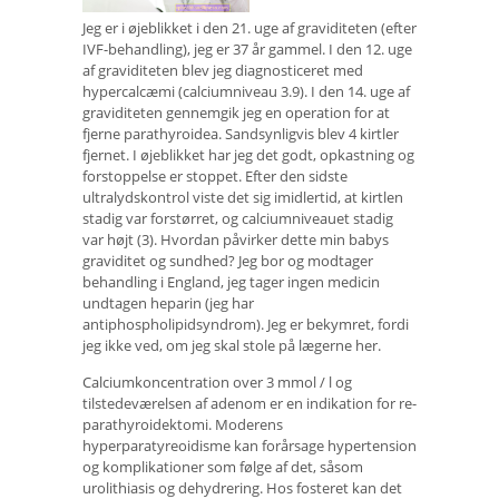
Jeg er i øjeblikket i den 21. uge af graviditeten (efter
IVF-behandling), jeg er 37 år gammel. I den 12. uge
af graviditeten blev jeg diagnosticeret med
hypercalcæmi (calciumniveau 3.9). I den 14. uge af
graviditeten gennemgik jeg en operation for at
fjerne parathyroidea. Sandsynligvis blev 4 kirtler
fjernet. I øjeblikket har jeg det godt, opkastning og
forstoppelse er stoppet. Efter den sidste
ultralydskontrol viste det sig imidlertid, at kirtlen
stadig var forstørret, og calciumniveauet stadig
var højt (3). Hvordan påvirker dette min babys
graviditet og sundhed? Jeg bor og modtager
behandling i England, jeg tager ingen medicin
undtagen heparin (jeg har
antiphospholipidsyndrom). Jeg er bekymret, fordi
jeg ikke ved, om jeg skal stole på lægerne her.
Calciumkoncentration over 3 mmol / l og
tilstedeværelsen af ​​adenom er en indikation for re-
parathyroidektomi. Moderens
hyperparatyreoidisme kan forårsage hypertension
og komplikationer som følge af det, såsom
urolithiasis og dehydrering. Hos fosteret kan det