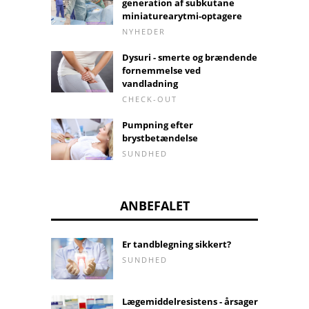
generation af subkutane
miniaturearytmi-optagere
NYHEDER
Dysuri - smerte og brændende
fornemmelse ved
vandladning
CHECK-OUT
Pumpning efter
brystbetændelse
SUNDHED
ANBEFALET
Er tandblegning sikkert?
SUNDHED
Lægemiddelresistens - årsager