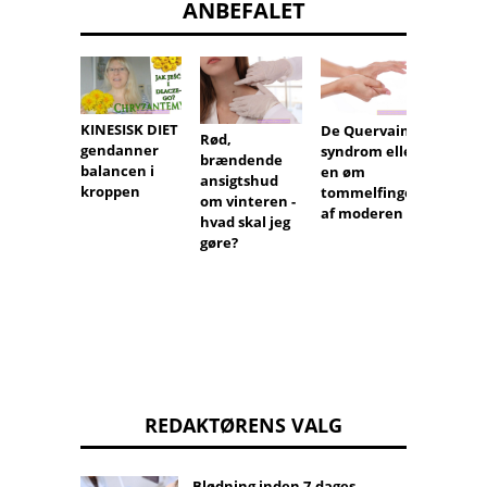
ANBEFALET
KINESISK DIET
De Quervains
Rød,
gendanner
syndrom eller
brændende
balancen i
en øm
Sebipr
ansigtshud
kroppen
tommelfinger
indika
om vinteren -
af moderen
doseri
hvad skal jeg
bivirk
gøre?
REDAKTØRENS VALG
Blødning inden 7-dages