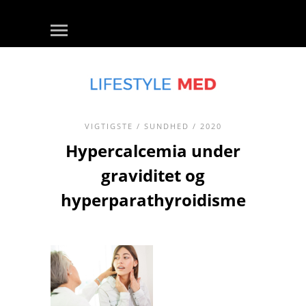
VIGTIGSTE
/
SUNDHED
/ 2020
Hypercalcemia under
graviditet og
hyperparathyroidisme