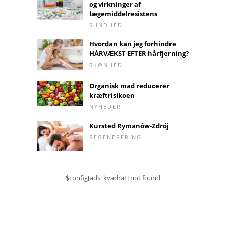
og virkninger af
lægemiddelresistens
SUNDHED
Hvordan kan jeg forhindre
HÅRVÆKST EFTER hårfjerning?
SKØNHED
Organisk mad reducerer
kræftrisikoen
NYHEDER
Kursted Rymanów-Zdrój
REGENERERING
$config[ads_kvadrat] not found