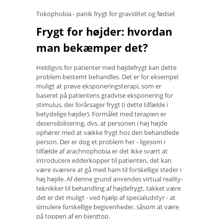
Tokophobia - panik frygt for graviditet og fødsel
Frygt for højder: hvordan
man bekæmper det?
Heldigvis for patienter med højdefrygt kan dette
problem bestemt behandles. Det er for eksempel
muligt at prøve eksponeringsterapi, som er
baseret på patientens gradvise eksponering for
stimulus, der forårsager frygt (i dette tilfælde i
betydelige højder). Formålet med terapien er
desensibilisering, dvs. at personen i høj højde
ophører med at vække frygt hos den behandlede
person. Der er dog et problem her - ligesom i
tilfælde af arachnophobia er det ikke svært at
introducere edderkopper til patienten, det kan
være sværere at gå med ham til forskellige steder i
høj højde. Af denne grund anvendes virtual reality-
teknikker til behandling af højdefrygt, takket være
det er det muligt - ved hjælp af specialudstyr - at
simulere forskellige begivenheder, såsom at være
på toppen af ​​en bjergtop.