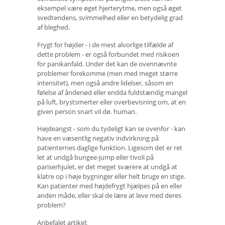
eksempel være øget hjerterytme, men også øget
svedtendens, svimmelhed eller en betydelig grad
af bleghed.
Frygt for højder - i de mest alvorlige tilfælde af
dette problem - er også forbundet med risikoen
for panikanfald. Under det kan de ovennævnte
problemer forekomme (men med meget større
intensitet), men også andre lidelser, såsom en
følelse af åndenød eller endda fuldstændig mangel
på luft, brystsmerter eller overbevisning om, at en
given person snart vil dø. human.
Højdeangst - som du tydeligt kan se ovenfor - kan
have en væsentlig negativ indvirkning på
patienternes daglige funktion. Ligesom det er ret
let at undgå bungee-jump eller tivoli på
pariserhjulet, er det meget sværere at undgå at
klatre op i høje bygninger eller helt bruge en stige.
Kan patienter med højdefrygt hjælpes på en eller
anden måde, eller skal de lære at leve med deres
problem?
Anbefalet artikel: