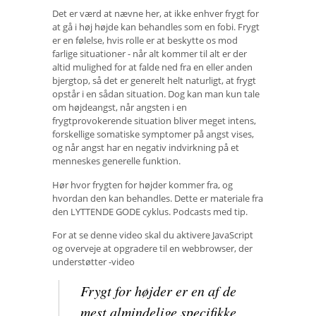
Det er værd at nævne her, at ikke enhver frygt for
at gå i høj højde kan behandles som en fobi. Frygt
er en følelse, hvis rolle er at beskytte os mod
farlige situationer - når alt kommer til alt er der
altid mulighed for at falde ned fra en eller anden
bjergtop, så det er generelt helt naturligt, at frygt
opstår i en sådan situation. Dog kan man kun tale
om højdeangst, når angsten i en
frygtprovokerende situation bliver meget intens,
forskellige somatiske symptomer på angst vises,
og når angst har en negativ indvirkning på et
menneskes generelle funktion.
Hør hvor frygten for højder kommer fra, og
hvordan den kan behandles. Dette er materiale fra
den LYTTENDE GODE cyklus. Podcasts med tip.
For at se denne video skal du aktivere JavaScript
og overveje at opgradere til en webbrowser, der
understøtter -video
Frygt for højder er en af ​​de
mest almindelige specifikke