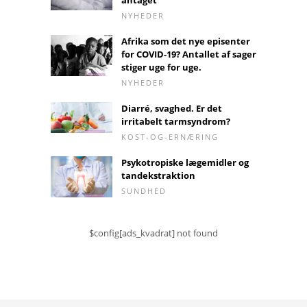
antaget
NYHEDER
Afrika som det nye episenter
for COVID-19? Antallet af sager
stiger uge for uge.
NYHEDER
Diarré, svaghed. Er det
irritabelt tarmsyndrom?
KOST-OG-ERNÆRING
Psykotropiske lægemidler og
tandekstraktion
SUNDHED
$config[ads_kvadrat] not found