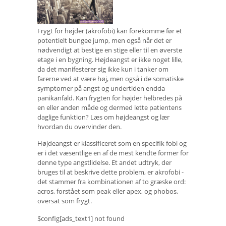
Frygt for højder (akrofobi) kan forekomme før et
potentielt bungee jump, men også når det er
nødvendigt at bestige en stige eller til en øverste
etage i en bygning. Højdeangst er ikke noget lille,
da det manifesterer sig ikke kun i tanker om
farerne ved at være høj, men også i de somatiske
symptomer på angst og undertiden endda
panikanfald. Kan frygten for højder helbredes på
en eller anden måde og dermed lette patientens
daglige funktion? Læs om højdeangst og lær
hvordan du overvinder den.
Højdeangst er klassificeret som en specifik fobi og
er i det væsentlige en af ​​de mest kendte former for
denne type angstlidelse. Et andet udtryk, der
bruges til at beskrive dette problem, er akrofobi -
det stammer fra kombinationen af ​​to græske ord:
acros, forstået som peak eller apex, og phobos,
oversat som frygt.
$config[ads_text1] not found