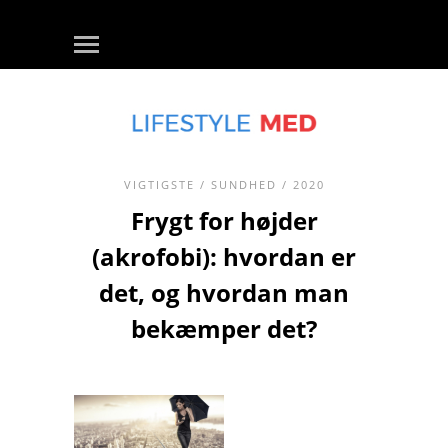
VIGTIGSTE
/
SUNDHED
/ 2020
Frygt for højder
(akrofobi): hvordan er
det, og hvordan man
bekæmper det?