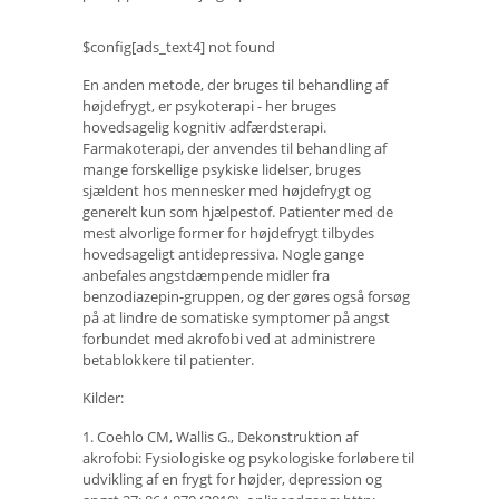
$config[ads_text4] not found
En anden metode, der bruges til behandling af
højdefrygt, er psykoterapi - her bruges
hovedsagelig kognitiv adfærdsterapi.
Farmakoterapi, der anvendes til behandling af
mange forskellige psykiske lidelser, bruges
sjældent hos mennesker med højdefrygt og
generelt kun som hjælpestof. Patienter med de
mest alvorlige former for højdefrygt tilbydes
hovedsageligt antidepressiva. Nogle gange
anbefales angstdæmpende midler fra
benzodiazepin-gruppen, og der gøres også forsøg
på at lindre de somatiske symptomer på angst
forbundet med akrofobi ved at administrere
betablokkere til patienter.
Kilder:
1. Coehlo CM, Wallis G., Dekonstruktion af
akrofobi: Fysiologiske og psykologiske forløbere til
udvikling af en frygt for højder, depression og