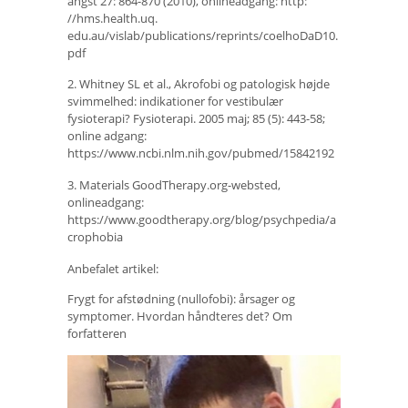
angst 27: 864-870 (2010), onlineadgang: http:
//hms.health.uq.
edu.au/vislab/publications/reprints/coelhoDaD10.
pdf
2. Whitney SL et al., Akrofobi og patologisk højde
svimmelhed: indikationer for vestibulær
fysioterapi? Fysioterapi. 2005 maj; 85 (5): 443-58;
online adgang:
https://www.ncbi.nlm.nih.gov/pubmed/15842192
3. Materials GoodTherapy.org-websted,
onlineadgang:
https://www.goodtherapy.org/blog/psychpedia/a
crophobia
Anbefalet artikel:
Frygt for afstødning (nullofobi): årsager og
symptomer. Hvordan håndteres det? Om
forfatteren