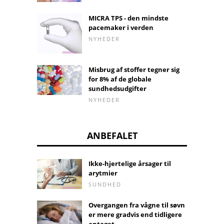
MICRA TPS - den mindste
pacemaker i verden
NYHEDER
Misbrug af stoffer tegner sig
for 8% af de globale
sundhedsudgifter
NYHEDER
ANBEFALET
Ikke-hjertelige årsager til
arytmier
SUNDHED
Overgangen fra vågne til søvn
er mere gradvis end tidligere