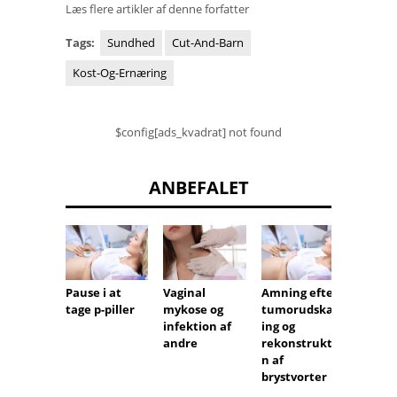
Læs flere artikler af denne forfatter
Tags:
Sundhed
Cut-And-Barn
Kost-Og-Ernæring
$config[ads_kvadrat] not found
ANBEFALET
Friske
Pause i at
Vaginal
Amning efter
lette 
tage p-piller
mykose og
tumorudskær
og su
infektion af
ing og
andre
rekonstruktio
n af
brystvorter