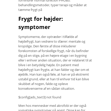
forhindrer normal funktion PHOBS:
behandlingsmetoder, typer terapi og måder at
tæmme frygt på
Frygt for højder:
symptomer
Symptomerne, der optræder i tilfælde af
højdefrygt, kan vedrøre to sfærer: mentale og
kropslige. Den første af disse inkluderer
forekomsten af ​​forskellige frygt, når du befinder
dig på en stige, på en højere etage i en bygning
eller i enhver anden situation, der er relateret til at
blive i en betydelig højde. En patient med
højdefrygt kan frygte, at han falder og dør om et
øjeblik. Han kan også føle, at han er på ekstremt
ustabil grund, eller at han til enhver tid kan blive
skubbet af nogen, falde og opleve
konsekvenserne af en sådan situation.
$config[ads_text3] not found
Men hos mennesker med akrofobi er der også
somatiske symptomer på angst. Disse kan for