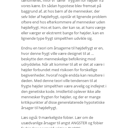
fænomenet, hvor vi "lærer" frygten for højder fra
vores kære. En sådan hypotese blev fremsat på
baggrund af, at hos børn af de mennesker, der
selv lider af højdefrygt, opstår et lignende problem
oftere end hos efterkommere af mennesker uden
højdefrygt. Hos et barn, der kan se, at hans værge
eller værger er ekstremt bange for højder, kan en
lignende type frygt simpelthen udvikle sig.
Endnu en teori om årsagerne til højdefrygt er en,
hvor denne frygt ville være designet til at ...
beskytte den menneskelige befolkning mod
udryddelse. Når alt kommer til alt er det at være i
højder forbundet med risikoen for forskellige
begivenheder, hvoraf nogle endda kan resultere i
døden. Med denne teori ville tendensen til at
frygte højder simpelthen være arvelig og indlejret i
den genetiske kode. Imidlertid oplever ikke alle
mennesker frygten for højder, og der er mange
kritikpunkter af disse generelaterede hypotetiske
årsager til højdefrygt.
Læs også: 9 mærkeligste fobier. Lær om de
usædvanlige årsager til angst ANGSTER og fobier