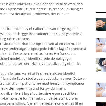
e er blevet uddybet i, hvad der ser ud til at være den
sme i hjernestrukturen, et trin i hjernens udvikling af
ger det fra det øjeblik problemer, der danner
ner fra University of California, San Diego og Ed S.
ces i Seattle, begge institutioner i USA, analyserede 25
d og uden autisme.
raviditeten inkluderer oprettelsen af ​​en cortex, der
en nye undersøgelse opdagede i disse lag af cortex små
g hos de fleste børn med autisme. Herfra skabte
onel model, der identificerede de nøjagtige
otter af cortex, der ikke havde udviklet sig efter det
ædende fund været at finde en næsten identisk
af langt de fleste studerede autistiske hjerner. Dette er
ore variation i patienterne med hensyn til symptomer
etik, der ligger til grund for sygdommen.
 udvikler hvert lag af cortex sine egne specifikke
cifikke mønstre for hjerneforbindelse, som udfører
ationsbehandling. Når en hjernecelle omdannes til en