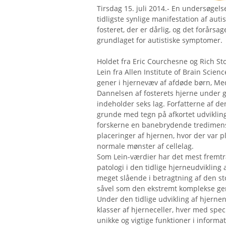
Tirsdag 15. juli 2014.- En undersøgels
tidligste synlige manifestation af auti
fosteret, der er dårlig, og det forårsa
grundlaget for autistiske symptomer.
Holdet fra Eric Courchesne og Rich Sto
Lein fra Allen Institute of Brain Scien
gener i hjernevæv af afdøde børn, Me
Dannelsen af ​​fosterets hjerne under g
indeholder seks lag. Forfatterne af d
grunde med tegn på afkortet udviklin
forskerne en banebrydende tredimensi
placeringer af hjernen, hvor der var pl
normale mønster af cellelag.
Som Lein-værdier har det mest fremtr
patologi i den tidlige hjerneudvikling 
meget slående i betragtning af den st
såvel som den ekstremt komplekse gen
Under den tidlige udvikling af hjernen
klasser af hjerneceller, hver med spe
unikke og vigtige funktioner i inform