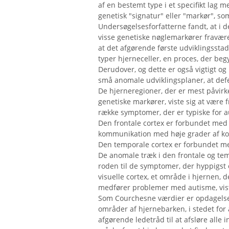
af ​​en bestemt type i et specifikt lag 
genetisk "signatur" eller "markør", so
Undersøgelsesforfatterne fandt, at i d
visse genetiske nøglemarkører fravære
at det afgørende første udviklingsstad
typer hjerneceller, en proces, der beg
Derudover, og dette er også vigtigt og 
små anomale udviklingsplaner, at def
De hjerneregioner, der er mest påvirk
genetiske markører, viste sig at være f
række symptomer, der er typiske for 
Den frontale cortex er forbundet med
kommunikation med høje grader af kompl
Den temporale cortex er forbundet m
De anomale træk i den frontale og te
roden til de symptomer, der hyppigst
visuelle cortex, et område i hjernen,
medfører problemer med autisme, vis
Som Courchesne værdier er opdagelsen
områder af hjernebarken, i stedet for
afgørende ledetråd til at afsløre alle