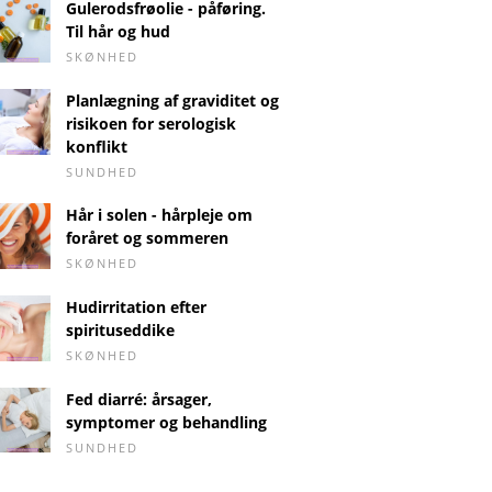
Gulerodsfrøolie - påføring.
Til hår og hud
SKØNHED
Planlægning af graviditet og
risikoen for serologisk
konflikt
SUNDHED
Hår i solen - hårpleje om
foråret og sommeren
SKØNHED
Hudirritation efter
spirituseddike
SKØNHED
Fed diarré: årsager,
symptomer og behandling
SUNDHED