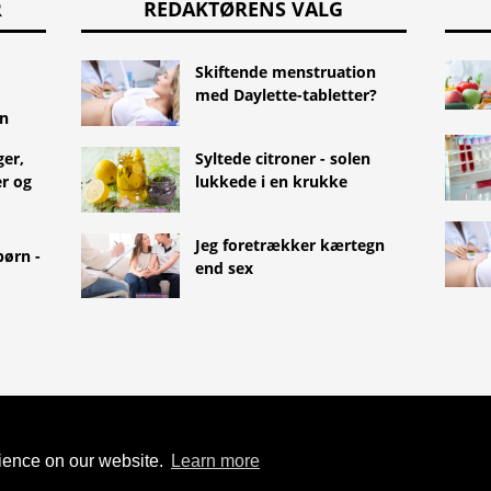
R
REDAKTØRENS VALG
Skiftende menstruation
med Daylette-tabletter?
an
ger,
Syltede citroner - solen
r og
lukkede i en krukke
Jeg foretrækker kærtegn
ørn -
end sex
TYLEMED.NET
FLERE BEVIS FOR,
RAVIDITET
rience on our website.
Learn more