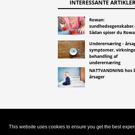
INTERESSANTE ARTIKLE
Rowan:
sundhedsegenskaber.
Sådan spiser du Row
Underernæring - årsa
symptomer, virkninge
behandling af
underernæring
NATTVANDNING hos b
årsager
COPYRIGHT 2026 HTTPS://LIFES
AT AUTISME BEGYNDER UNDER G
This website uses cookies to ensure you get the best expe