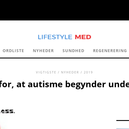
ORDLISTE
NYHEDER
SUNDHED
REGENERERING
VIGTIGSTE
/
NYHEDER
/ 2019
 for, at autisme begynder unde