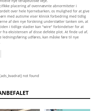
tielle nye terapeutiske veje.
cifikke placering af ovennævnte abnormiteter i
fordelt over hele hjernebarken, os mulighed for at give
ørn med autisme viser klinisk forbedring med tidlig
erne af den nye forskning understøtter tanken om, at
en i tidlige stadier kan "wire" forbindelser for at
a eksistensen af ​​disse defekte plot. At finde ud af,
ledningsføring udføres, kan måske føre til nye
.
[ads_kvadrat] not found
ANBEFALET