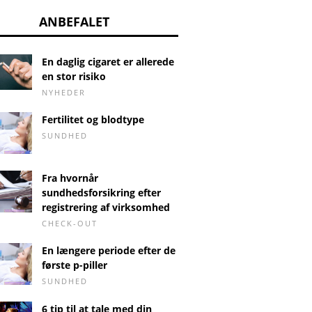
ANBEFALET
En daglig cigaret er allerede
en stor risiko
NYHEDER
Fertilitet og blodtype
SUNDHED
Fra hvornår
sundhedsforsikring efter
registrering af virksomhed
CHECK-OUT
En længere periode efter de
første p-piller
SUNDHED
6 tip til at tale med din