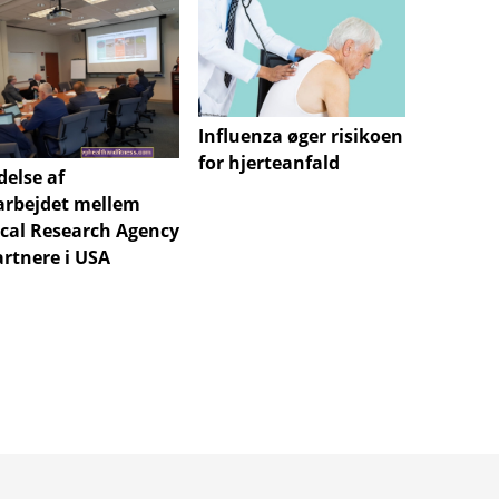
Influenza øger risikoen
"Opera
for hjerteanfald
delse af
sæson 
rbejdet mellem
cal Research Agency
artnere i USA