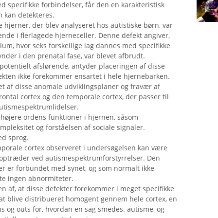
med specifikke forbindelser, får den en karakteristisk
m kan detekteres.
e hjerner, der blev analyseret hos autistiske børn, var
nde i flerlagede hjerneceller. Denne defekt angiver,
ium, hvor seks forskellige lag dannes med specifikke
ynder i den prenatal fase, var blevet afbrudt.
potentielt afslørende, antyder placeringen af ​​disse
ekten ikke forekommer ensartet i hele hjernebarken.
et af disse anomale udviklingsplaner og fravær af
rontal cortex og den temporale cortex, der passer til
autismespektrumlidelser.
 højere ordens funktioner i hjernen, såsom
eksitet og forståelsen af ​​sociale signaler.
ed sprog.
mporale cortex observeret i undersøgelsen kan være
 optræder ved autismespektrumforstyrrelser. Den
 der er forbundet med synet, og som normalt ikke
te ingen abnormiteter.
 af, at disse defekter forekommer i meget specifikke
 at blive distribueret homogent gennem hele cortex, en
 ins og outs for, hvordan en sag smedes. autisme, og