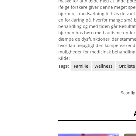
måske for at hjælpe med at finde poten
Ifølge forskere giver denne meget spe
hjernen, i modsætning til hvis de var 
en forklaring på, hvorfor mange små b
behandling og med tiden går Resultat
hjernen hos børn med autisme undertid
dæmpe de dysfunktioner, der stammer fr
hvordan nøjagtigt den kompenserende 
muligheder for medicinsk behandling
Kilde:
Tags:
Familie
Wellness
Ordliste
$config