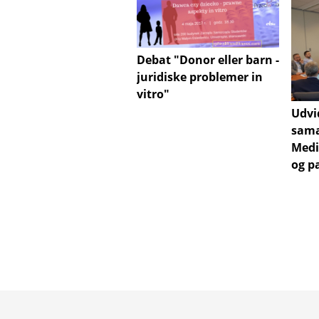
Debat "Donor eller barn -
juridiske problemer in
vitro"
Udvi
sama
Medi
og p