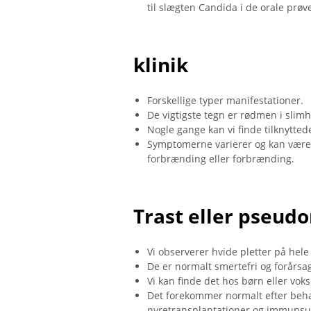
til slægten Candida i de orale prøver
klinik
Forskellige typer manifestationer.
De vigtigste tegn er rødmen i slimh
Nogle gange kan vi finde tilknytted
Symptomerne varierer og kan være 
forbrænding eller forbrænding.
Trast eller pseu
Vi observerer hvide pletter på he
De er normalt smertefri og forårsage
Vi kan finde det hos børn eller vok
Det forekommer normalt efter behan
nyretransplantationer og immunsu