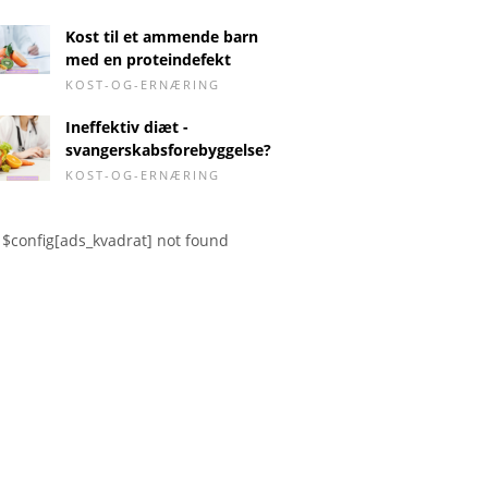
Kost til et ammende barn
med en proteindefekt
KOST-OG-ERNÆRING
Ineffektiv diæt -
svangerskabsforebyggelse?
KOST-OG-ERNÆRING
$config[ads_kvadrat] not found