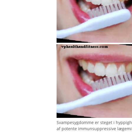
Svampesygdomme er steget i hyppighe
af potente immunsuppressive lægemidl