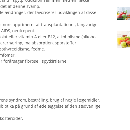
isk fald i spytproduktion sammen med en række
endet af denne svamp.
e ændringer, der favoriserer udviklingen af ​​disse
munsupprimeret af transplantationer, langvarige
 AIDS, neutropeni.
at eller vitamin A eller B12, alkoholisme (alkohol
erernæring, malabsorption, sporstoffer.
pothyreoidisme, fedme.
ymfomer.
forårsager fibrose i spytkirtlerne.
ens syndrom, bestråling, brug af nogle lægemidler.
ibiotika på grund af ødelæggelse af den sædvanlige
kosteroider.