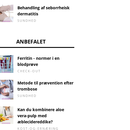
Behandling af seborrheisk
dermatitis
SUNDHED
ANBEFALET
Ferritin - normer i en
blodprøve
CHECK-OUT
Metode til prævention efter
trombose
SUNDHED
Kan du kombinere aloe
vera-pulp med
æblecidereddike?
KOST-OG-ERNÆRING