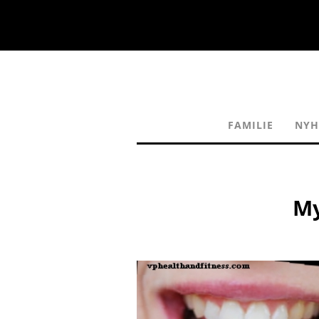
FAMILIE
NYH
My