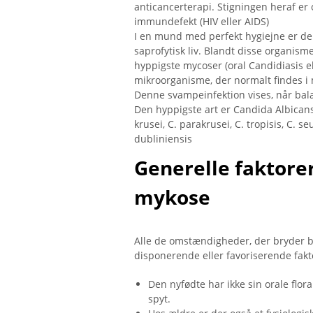
anticancerterapi. Stigningen heraf er o
immundefekt (HIV eller AIDS)
I en mund med perfekt hygiejne er der
saprofytisk liv. Blandt disse organisme
hyppigste mycoser (oral Candidiasis e
mikroorganisme, der normalt findes 
Denne svampeinfektion vises, når bal
Den hyppigste art er Candida Albicans
krusei, C. parakrusei, C. tropisis, C. se
dubliniensis
Generelle faktorer
mykose
Alle de omstændigheder, der bryder 
disponerende eller favoriserende fakt
Den nyfødte har ikke sin orale flor
spyt.