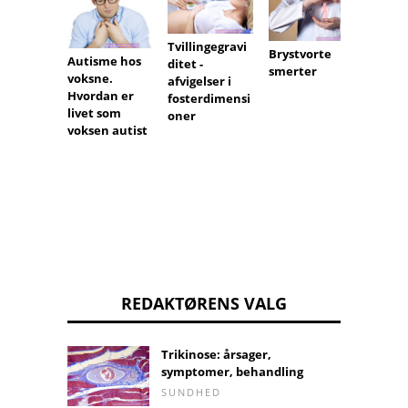
Tvillingegravi
Lav TS
Brystvorte
Autisme hos
ditet -
Euthyr
smerter
voksne.
afvigelser i
forsøg
Hvordan er
fosterdimensi
baby
livet som
oner
voksen autist
REDAKTØRENS VALG
Trikinose: årsager,
symptomer, behandling
SUNDHED