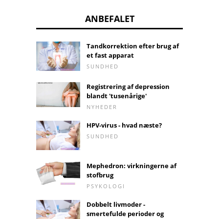
ANBEFALET
Tandkorrektion efter brug af
et fast apparat
SUNDHED
Registrering af depression
blandt 'tusenårige'
NYHEDER
HPV-virus - hvad næste?
SUNDHED
Mephedron: virkningerne af
stofbrug
PSYKOLOGI
Dobbelt livmoder -
smertefulde perioder og