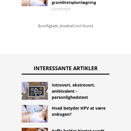
graviditetsplanlægning
SUNDHED
$config[ads_kvadrat] not found
INTERESSANTE ARTIKLER
Introvert, ekstrovert,
ambivalent -
personlighedstest
Hvad betyder HPV at være
onkogen?
Kaffe holder hjertet sundt