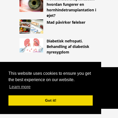
hvordan fungerer en
hornhindetransplantation i
øjet?
Mad påvirker følelser
Diabetisk nefropati.
Behandling af diabetisk
nyresygdom
This website uses cookies to ensure you get
COPYRIGHT 2026
the best experience on our website.
HTTPS://LIFESTYLEMED.NET
KOMPRESSIONSBEKLÆDNING
Learn more
"SIGVARIS": INDIKATIONER OG
BIVIRKNINGER
Got it!
^