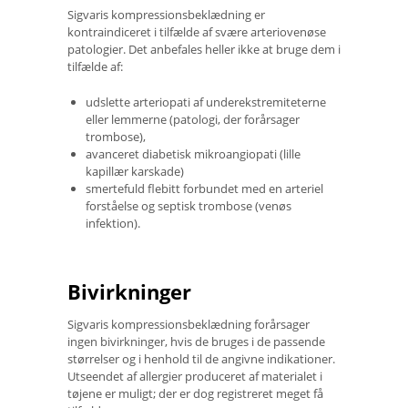
Sigvaris kompressionsbeklædning er
kontraindiceret i tilfælde af svære arteriovenøse
patologier. Det anbefales heller ikke at bruge dem i
tilfælde af:
udslette arteriopati af underekstremiteterne
eller lemmerne (patologi, der forårsager
trombose),
avanceret diabetisk mikroangiopati (lille
kapillær karskade)
smertefuld flebitt forbundet med en arteriel
forståelse og septisk trombose (venøs
infektion).
Bivirkninger
Sigvaris kompressionsbeklædning forårsager
ingen bivirkninger, hvis de bruges i de passende
størrelser og i henhold til de angivne indikationer.
Utseendet af allergier produceret af materialet i
tøjene er muligt; der er dog registreret meget få