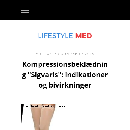
VIGTIGSTE
/
SUNDHED
/ 2015
Kompressionsbeklædnin
g "Sigvaris": indikationer
og bivirkninger