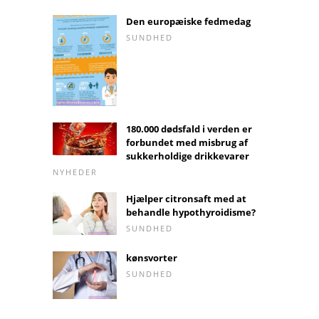
Den europæiske fedmedag
SUNDHED
180.000 dødsfald i verden er
forbundet med misbrug af
sukkerholdige drikkevarer
NYHEDER
Hjælper citronsaft med at
behandle hypothyroidisme?
SUNDHED
kønsvorter
SUNDHED