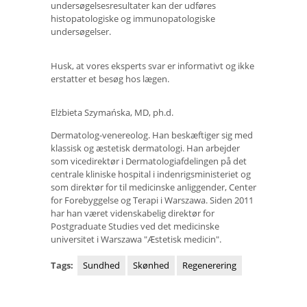
undersøgelsesresultater kan der udføres
histopatologiske og immunopatologiske
undersøgelser.
Husk, at vores eksperts svar er informativt og ikke
erstatter et besøg hos lægen.
Elżbieta Szymańska, MD, ph.d.
Dermatolog-venereolog. Han beskæftiger sig med
klassisk og æstetisk dermatologi. Han arbejder
som vicedirektør i Dermatologiafdelingen på det
centrale kliniske hospital i indenrigsministeriet og
som direktør for til medicinske anliggender, Center
for Forebyggelse og Terapi i Warszawa. Siden 2011
har han været videnskabelig direktør for
Postgraduate Studies ved det medicinske
universitet i Warszawa "Æstetisk medicin".
Tags:
Sundhed
Skønhed
Regenerering