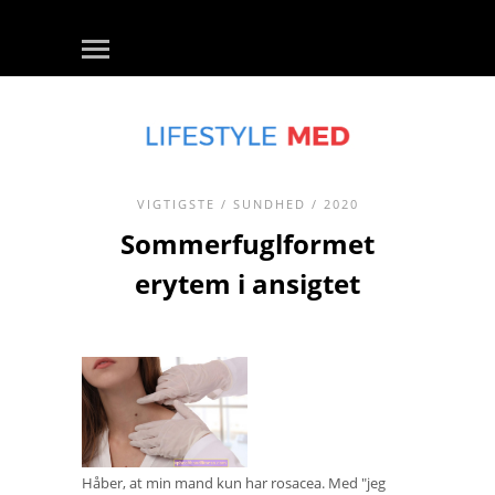
VIGTIGSTE
/
SUNDHED
/ 2020
Sommerfuglformet
erytem i ansigtet
Håber, at min mand kun har rosacea. Med "jeg