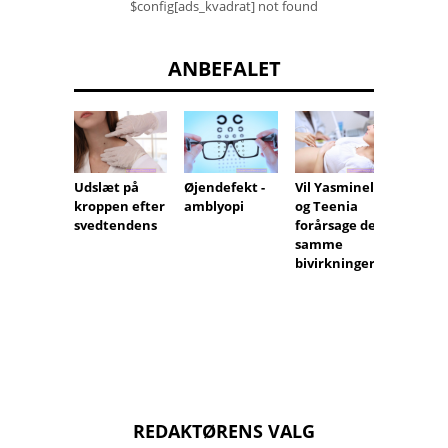
$config[ads_kvadrat] not found
ANBEFALET
Udslæt på
Øjendefekt -
Vil Yasminelle
Brystf
kroppen efter
amblyopi
og Teenia
lse eft
svedtendens
forårsage de
samme
bivirkninger?
REDAKTØRENS VALG