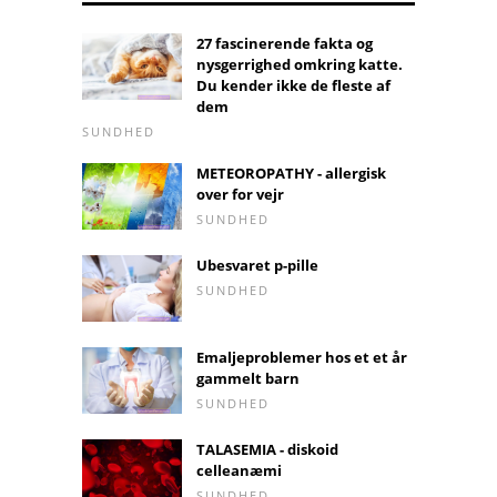
27 fascinerende fakta og
nysgerrighed omkring katte.
Du kender ikke de fleste af
dem
SUNDHED
METEOROPATHY - allergisk
over for vejr
SUNDHED
Ubesvaret p-pille
SUNDHED
Emaljeproblemer hos et et år
gammelt barn
SUNDHED
TALASEMIA - diskoid
celleanæmi
SUNDHED