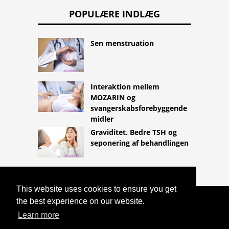
POPULÆRE INDLÆG
Sen menstruation
Interaktion mellem
MOZARIN og
svangerskabsforebyggende
midler
Graviditet. Bedre TSH og
seponering af behandlingen
This website uses cookies to ensure you get
the best experience on our website.
COPYRIGHT 2026
HTTPS://LIFESTYLEMED.NET
Learn more
SOMMERFUGLFORMET ERYTEM I