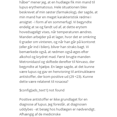
håber" mener jeg, at en hudlæge fik min mand til
lupus erythematosus. Hele situationen blev
beskrevet af min søster (farmakolog), der sagde, at
min mand har en meget karakteristisk rødme i
ansigtet - i form af en sommerfugl. Vi begyndte
endelig at se og fandt ud af, at dette erytem
hovedsageligt vises, når temperaturen ændres.
Manden arbejder på et lager, hvor det er omkring
0 grader om vinteren, og når han går på kontoret
(eller går ind i bilen), bliver han straks bagt. Vi
bemærkede også, at rødmen også øges efter
alkohol og krydret mad. Først brugte manden
Metronidazol og skiftede derefter til Nirvaso, der
begyndte at hjælpe. En læge sagde, at det kunne
være lupus og gav en henvisning til antinukleære
antistoffer, der kom positive ud (29 <23). Kunne
dette være relateret til rosacea?
$config[ads_text1] not found
Positive antistoffer er ikke grundlaget for en
diagnose af lupus. Jeg foreslår, at diagnosen
uddybes - et besøg hos hudlægen er nødvendigt.
Afhængig af de medicinske