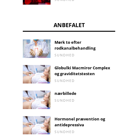
ANBEFALET
Mørk to efter
rodkanalbehandling
SUNDHED
Globulki Macmiror Complex
og graviditetstesten
SUNDHED
nærbillede
SUNDHED
Hormonel prævention og
antidepressiva
SUNDHED