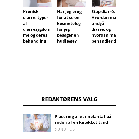
Kronisk
Har jeg brug
Vagina
Stop diarré.
diarré: typer
for at se en
under
Hvordan man
af
kosmetolog
gravidi
undgår
diarrésygdom
før jeg
hvornå
diarré, og
me og deres
besøger en
man s
hvordan man
behandling
hudlæge?
med at
behandler det
stoffe
REDAKTØRENS VALG
Placering af et implantat på
roden af ​​en knækket tand
SUNDHED