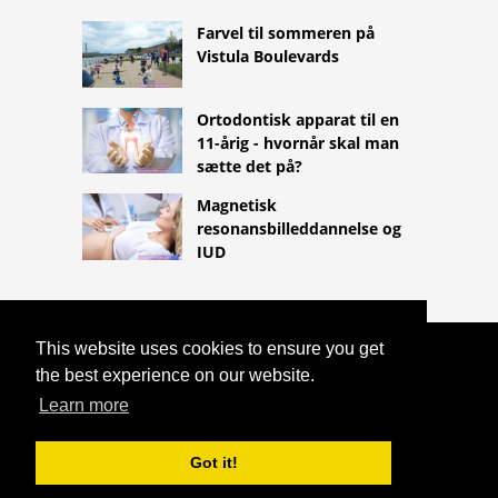
Farvel til sommeren på
Vistula Boulevards
Ortodontisk apparat til en
11-årig - hvornår skal man
sætte det på?
Magnetisk
resonansbilleddannelse og
IUD
This website uses cookies to ensure you get
COPYRIGHT 2026
the best experience on our website.
HTTPS://LIFESTYLEMED.NET
LYMFEKNUDER: STRUKTUR,
Learn more
DISTRIBUTION OG ROLLE AF
LYMFEKNUDER
Got it!
^