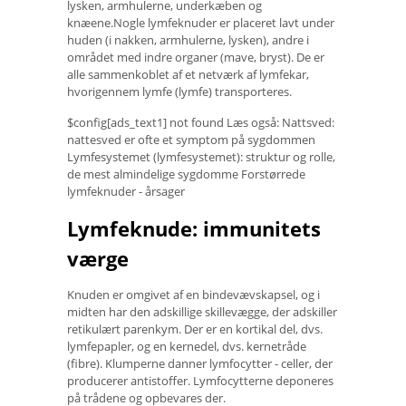
lysken, armhulerne, underkæben og
knæene.Nogle lymfeknuder er placeret lavt under
huden (i nakken, armhulerne, lysken), andre i
området med indre organer (mave, bryst). De er
alle sammenkoblet af et netværk af lymfekar,
hvorigennem lymfe (lymfe) transporteres.
$config[ads_text1] not found Læs også: Nattsved: ​​
nattesved er ofte et symptom på sygdommen
Lymfesystemet (lymfesystemet): struktur og rolle,
de mest almindelige sygdomme Forstørrede
lymfeknuder - årsager
Lymfeknude: immunitets
værge
Knuden er omgivet af en bindevævskapsel, og i
midten har den adskillige skillevægge, der adskiller
retikulært parenkym. Der er en kortikal del, dvs.
lymfepapler, og en kernedel, dvs. kernetråde
(fibre). Klumperne danner lymfocytter - celler, der
producerer antistoffer. Lymfocytterne deponeres
på trådene og opbevares der.