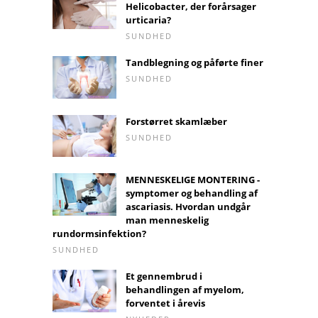
Helicobacter, der forårsager
urticaria?
SUNDHED
Tandblegning og påførte finer
SUNDHED
Forstørret skamlæber
SUNDHED
MENNESKELIGE MONTERING -
symptomer og behandling af
ascariasis. Hvordan undgår
man menneskelig
rundormsinfektion?
SUNDHED
Et gennembrud i
behandlingen af ​​myelom,
forventet i årevis