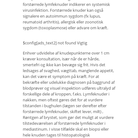
forstørrede lymfeknuder indikerer en systemisk
virusinfektion. Forstørrede knuder kan også
signalere en autoimmun sygdom (fx lupus,
reumatoid arthritis), allergisk eller zoonotisk
sygdom (toxoplasmose) eller advare om kræft.
$config[ads_text2] not found Vigtig
Enhver udvidelse af knudepunkterne over 1 cm
kræver konsultation, især når de er hårde,
smertefri og ikke kan bevæge sig frit. Hvis det
ledsages af svaghed, vægttab, manglende appetit,
kan det være et symptom på kræft. For at
bekræfte eller udelukke diagnosen på baggrund af
blodprøver og visuel inspektion udføres ultralyd af
forskellige dele af kroppen, f.eks. Lymfeknuder i
nakken, men oftest gøres det for at vurdere
tilstanden i bughulen (lægen ser derefter efter
forstørrede lymfeknuder, skiftet lever, milt) ,
Røntgen af ​​brystet, som gør det muligt at vurdere
tilstedeværelsen af ​​forstørrede lymfeknuder i
mediastinum. I visse tilfælde skal en biopsi eller
hele knuden tages til histopatologisk