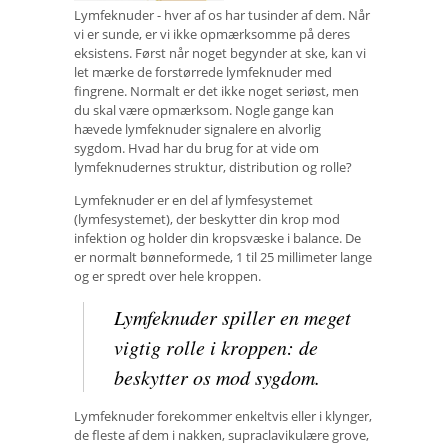
Lymfeknuder - hver af os har tusinder af dem. Når
vi er sunde, er vi ikke opmærksomme på deres
eksistens. Først når noget begynder at ske, kan vi
let mærke de forstørrede lymfeknuder med
fingrene. Normalt er det ikke noget seriøst, men
du skal være opmærksom. Nogle gange kan
hævede lymfeknuder signalere en alvorlig
sygdom. Hvad har du brug for at vide om
lymfeknudernes struktur, distribution og rolle?
Lymfeknuder er en del af lymfesystemet
(lymfesystemet), der beskytter din krop mod
infektion og holder din kropsvæske i balance. De
er normalt bønneformede, 1 til 25 millimeter lange
og er spredt over hele kroppen.
Lymfeknuder spiller en meget
vigtig rolle i kroppen: de
beskytter os mod sygdom.
Lymfeknuder forekommer enkeltvis eller i klynger,
de fleste af dem i nakken, supraclavikulære grove,