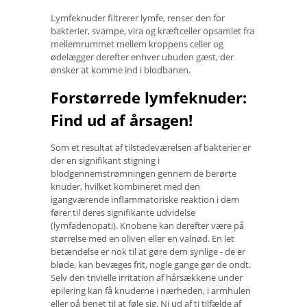
Lymfeknuder filtrerer lymfe, renser den for
bakterier, svampe, vira og kræftceller opsamlet fra
mellemrummet mellem kroppens celler og
ødelægger derefter enhver ubuden gæst, der
ønsker at komme ind i blodbanen.
Forstørrede lymfeknuder:
Find ud af årsagen!
Som et resultat af tilstedeværelsen af ​​bakterier er
der en signifikant stigning i
blodgennemstrømningen gennem de berørte
knuder, hvilket kombineret med den
igangværende inflammatoriske reaktion i dem
fører til deres signifikante udvidelse
(lymfadenopati). Knobene kan derefter være på
størrelse med en oliven eller en valnød. En let
betændelse er nok til at gøre dem synlige - de er
bløde, kan bevæges frit, nogle gange gør de ondt.
Selv den trivielle irritation af hårsækkene under
epilering kan få knuderne i nærheden, i armhulen
eller på benet til at føle sig. Ni ud af ti tilfælde af