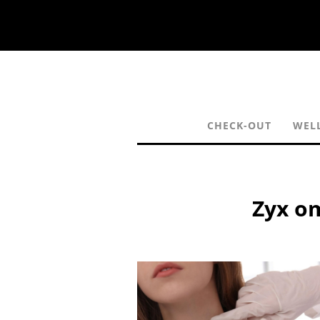
CHECK-OUT
WEL
Zyx o