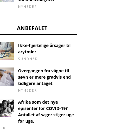
NYHEDER
ANBEFALET
Ikke-hjertelige årsager til
arytmier
SUNDHED
Overgangen fra vågne til
søvn er mere gradvis end
tidligere antaget
NYHEDER
Afrika som det nye
episenter for COVID-19?
Antallet af sager stiger uge
for uge.
Risikoen for
Naturlig
DER
s-vaccine i 7.
herpesinfektion under
fjernels