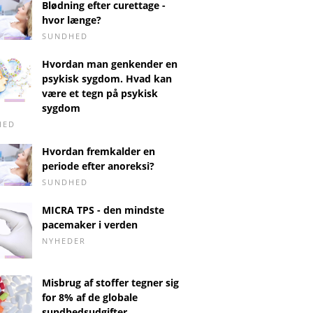
Blødning efter curettage -
hvor længe?
SUNDHED
Hvordan man genkender en
psykisk sygdom. Hvad kan
være et tegn på psykisk
sygdom
HED
Hvordan fremkalder en
periode efter anoreksi?
SUNDHED
MICRA TPS - den mindste
pacemaker i verden
NYHEDER
Misbrug af stoffer tegner sig
for 8% af de globale
sundhedsudgifter