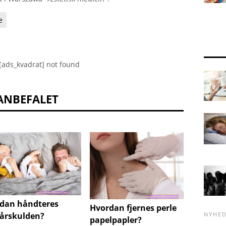
e
[ads_kvadrat] not found
ANBEFALET
dan håndteres
Hvordan fjernes perle
NYHE
rårskulden?
Tetanu
papelpapler?