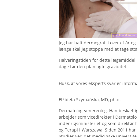
Jeg har haft dermografi i over et år og
længe skal jeg stoppe med at tage stof
Halveringstiden for dette lægemiddel er
dage før den planlagte graviditet.
Husk, at vores eksperts svar er informa
Elżbieta Szymańska, MD, ph.d.
Dermatolog-venereolog. Han beskæftig
arbejder som vicedirektør i Dermatolog
indenrigsministeriet og som direktør f
og Terapi i Warszawa. Siden 2011 har 
Studies ved det medicinske universite