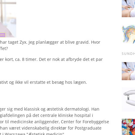
 har taget Zyx. Jeg planlægger at blive gravid. Hvor
fet?
SUND
 kort, ca. 8 timer. Det er nok at afbryde det et par
tivt og ikke vil erstatte et besøg hos lægen.
er sig med klassisk og æstetisk dermatologi. Han
iafdelingen på det centrale kliniske hospital i
or til medicinske anliggender, Center for Forebyggelse
han været videnskabelig direktør for Postgraduate
t i Warszawa "Æstetisk medicin".