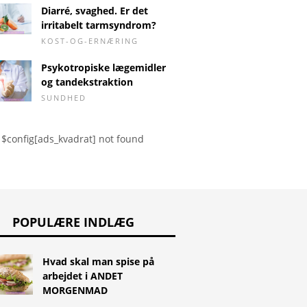
ditetsmåned
graviditet. Hvad er
æggesto
Diarré, svaghed. Er det
komplikationerne?
irritabelt tarmsyndrom?
KOST-OG-ERNÆRING
Psykotropiske lægemidler
og tandekstraktion
SUNDHED
$config[ads_kvadrat] not found
POPULÆRE INDLÆG
Hvad skal man spise på
arbejdet i ANDET
MORGENMAD