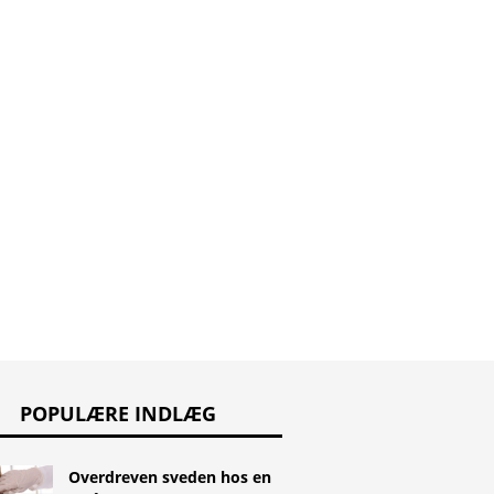
yndrom: årsager
sidste
manifes
mptomer
menstruationsdag?
testikle
POPULÆRE INDLÆG
Overdreven sveden hos en