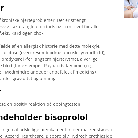
r
f kroniske hjerteproblemer. Det er strengt
esvigt, akut angina pectoris og som regel for alle
f.eks. Kardiogen chok.
lfælde af en allergisk historie med dette molekyle,
, acidose (overdreven blodmetabolisk syreindhold),
), bradykardi (for langsom hjerterytme), alvorlige
fere blod (for eksempel: Raynauds fænomen) og
). Medmindre andet er anbefalet af medicinsk
 under graviditet og amning.
r
løse en positiv reaktion på dopingtesten.
ndeholder bisoprolol
ingen af ​​adskillige medikamenter, der markedsføres i
olol Accord Hearthcare, Bisoprolol / Hydrochlorothiazide