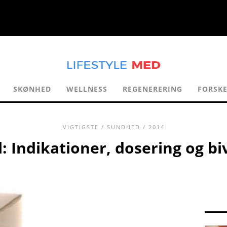
SKØNHED
WELLNESS
REGENERERING
FORSKE
VIGTIGSTE
/
SUNDHED
/ 2014
l: Indikationer, dosering og bi