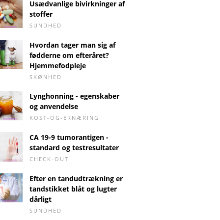
Usædvanlige bivirkninger af
stoffer
SUNDHED
Hvordan tager man sig af
fødderne om efteråret?
Hjemmefodpleje
SKØNHED
Lynghonning - egenskaber
og anvendelse
KOST-OG-ERNÆRING
CA 19-9 tumorantigen -
standard og testresultater
CHECK-OUT
Efter en tandudtrækning er
tandstikket blåt og lugter
dårligt
SUNDHED