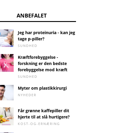
ANBEFALET
Jeg har proteinuria - kan jeg
tage p-piller?
SUNDHED
Kræftforebyggelse -
forskning er den bedste
forebyggelse mod kræft
SUNDHED
Myter om plastikkirurgi
NYHEDER
Får grønne kaffepiller dit
hjerte til at slå hurtigere?
KOST-OG-ERNÆRING