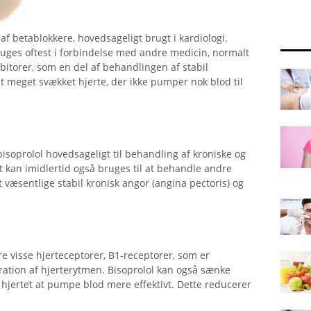
af ​​betablokkere, hovedsageligt brugt i kardiologi.
ges oftest i forbindelse med andre medicin, normalt
torer, som en del af behandlingen af ​​stabil
 et meget svækket hjerte, der ikke pumper nok blod til
soprolol hovedsageligt til behandling af kroniske og
t kan imidlertid også bruges til at behandle andre
t væsentlige stabil kronisk angor (angina pectoris) og
ere visse hjerteceptorer, B1-receptorer, som er
eration af hjerterytmen. Bisoprolol kan også sænke
 hjertet at pumpe blod mere effektivt. Dette reducerer