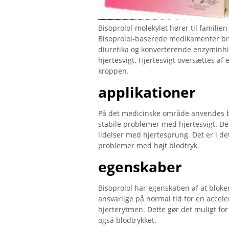
Bisoprolol-molekylet hører til familien 
Bisoprolol-baserede medikamenter bru
diuretika og konverterende enzyminhibi
hjertesvigt. Hjertesvigt oversættes af
kroppen.
applikationer
På det medicinske område anvendes bi
stabile problemer med hjertesvigt. De
lidelser med hjertesprung. Det er i de
problemer med højt blodtryk.
egenskaber
Bisoprolol har egenskaben af ​​at blok
ansvarlige på normal tid for en accel
hjerterytmen. Dette gør det muligt for
også blodtrykket.