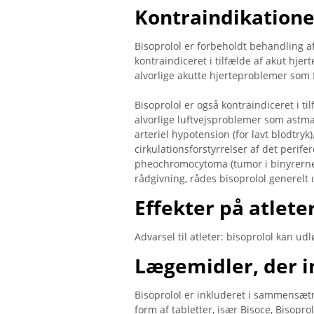
Kontraindikatione
Bisoprolol er forbeholdt behandling a
kontraindiceret i tilfælde af akut hjert
alvorlige akutte hjerteproblemer som 
Bisoprolol er også kontraindiceret i ti
alvorlige luftvejsproblemer som astma
arteriel hypotension (for lavt blodtryk
cirkulationsforstyrrelser af det peri
pheochromocytoma (tumor i binyrerne
rådgivning, rådes bisoprolol generelt
Effekter på atlete
Advarsel til atleter: bisoprolol kan ud
Lægemidler, der i
Bisoprolol er inkluderet i sammensætn
form af tabletter, især Bisoce, Bisopr