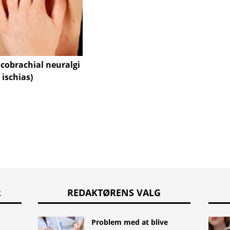
Rett s
og sy
icobrachial neuralgi
 ischias)
R
REDAKTØRENS VALG
Problem med at blive