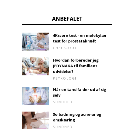
ANBEFALET
4Kscore test - en molekylær
test for prostatakræft
CHECK-OUT
Hvordan forbereder jeg
JEDYNAKA til familiens
udvidelse?
PSYKOLOGI
Når en tand falder ud af sig
selv
SUNDHED
Solbadning og acne-ar og
omskæring
SUNDHED