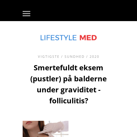
VIGTIGSTE
/
SUNDHED
/ 2020
Smertefuldt eksem
(pustler) på balderne
under graviditet -
folliculitis?