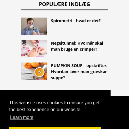
POPULÆRE INDLÆG
Spirometri - hvad er det?
Negeltunnel: Hvornår skal
man bruge en crimper?
PUMPKIN SOUP - opskrifter.
Hvordan laver man græskar
suppe?
This website uses cookies to ensure you get
COPYRIGHT 2026
the best experience on our website.
HTTPS://LIFESTYLEMED.NET
SMERTEFULDT EKSEM (PUSTLER) PÅ
Learn more
BALDERNE UNDER GRAVIDITET -
FOLLICULITIS?