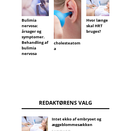
Bulimia
Hvor længe
Atopis
nervosa:
skal HRT
dermat
årsager og
bruges?
symptomer.
Behandling af
cholesteatom
bulimia
a
nervosa
REDAKTØRENS VALG
Intet ekko af embryoet og
æggeblommesækken