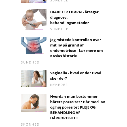
SUNDHED
DIABETER I BØRN - årsager,
diagnose,
behandlingsmetoder
SUNDHED
Jeg mistede kontrollen over
mit liv på grund af
endometriose - lær mere om
Kasias historie
SUNDHED
Vaginalia - hvad er de? Hvad
sker der?
NYHEDER
Hvordan man bestemmer
hårets porøsitet? Hår med lav
og høj porøsitet PLEJE OG
BEHANDLING AF
HÅRPOROSITET
SKØNHED