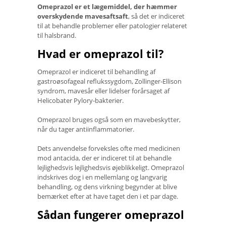
Omeprazol er et lægemiddel, der hæmmer
overskydende mavesaftsaft
, så det er indiceret
til at behandle problemer eller patologier relateret
til halsbrand.
Hvad er omeprazol til?
Omeprazol er indiceret til behandling af
gastroøsofageal reflukssygdom, Zollinger-Ellison
syndrom, mavesår eller lidelser forårsaget af
Helicobater Pylory-bakterier.
Omeprazol bruges også som en mavebeskytter,
når du tager antiinflammatorier.
Dets anvendelse forveksles ofte med medicinen
mod antacida, der er indiceret til at behandle
lejlighedsvis lejlighedsvis øjeblikkeligt. Omeprazol
indskrives dog i en mellemlang og langvarig
behandling, og dens virkning begynder at blive
bemærket efter at have taget den i et par dage.
Sådan fungerer omeprazol