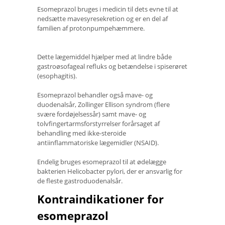
Esomeprazol bruges i medicin til dets evne til at
nedsætte mavesyresekretion og er en del af
familien af ​​protonpumpehæmmere.
Dette lægemiddel hjælper med at lindre både
gastroøsofageal refluks og betændelse i spiserøret
(esophagitis).
Esomeprazol behandler også mave- og
duodenalsår, Zollinger Ellison syndrom (flere
svære fordøjelsessår) samt mave- og
tolvfingertarmsforstyrrelser forårsaget af
behandling med ikke-steroide
antiinflammatoriske lægemidler (NSAID).
Endelig bruges esomeprazol til at ødelægge
bakterien Helicobacter pylori, der er ansvarlig for
de fleste gastroduodenalsår.
Kontraindikationer for
esomeprazol