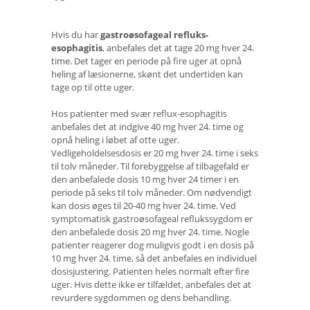
Hvis du har
gastroøsofageal refluks-
esophagitis
, anbefales det at tage 20 mg hver 24.
time. Det tager en periode på fire uger at opnå
heling af læsionerne, skønt det undertiden kan
tage op til otte uger.
Hos patienter med svær reflux-esophagitis
anbefales det at indgive 40 mg hver 24. time og
opnå heling i løbet af otte uger.
Vedligeholdelsesdosis er 20 mg hver 24. time i seks
til tolv måneder. Til forebyggelse af tilbagefald er
den anbefalede dosis 10 mg hver 24 timer i en
periode på seks til tolv måneder. Om nødvendigt
kan dosis øges til 20-40 mg hver 24. time. Ved
symptomatisk gastroøsofageal reflukssygdom er
den anbefalede dosis 20 mg hver 24. time. Nogle
patienter reagerer dog muligvis godt i en dosis på
10 mg hver 24. time, så det anbefales en individuel
dosisjustering. Patienten heles normalt efter fire
uger. Hvis dette ikke er tilfældet, anbefales det at
revurdere sygdommen og dens behandling.