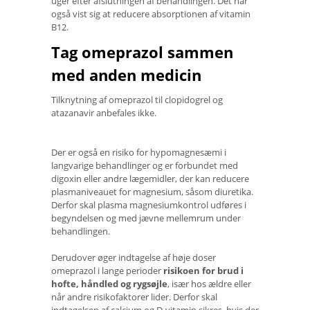
uger efter afslutningen af ​​behandlingen. Det har
også vist sig at reducere absorptionen af ​​vitamin
B12.
Tag omeprazol sammen
med anden medicin
Tilknytning af omeprazol til clopidogrel og
atazanavir anbefales ikke.
Der er også en risiko for hypomagnesæmi i
langvarige behandlinger og er forbundet med
digoxin eller andre lægemidler, der kan reducere
plasmaniveauet for magnesium, såsom diuretika.
Derfor skal plasma magnesiumkontrol udføres i
begyndelsen og med jævne mellemrum under
behandlingen.
Derudover øger indtagelse af høje doser
omeprazol i lange perioder
risikoen for brud i
hofte, håndled og rygsøjle
, især hos ældre eller
når andre risikofaktorer lider. Derfor skal
indtagelsen af ​​calcium og D-vitamin sikres, hvis der