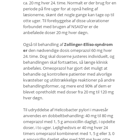
ca. 20 mg hver 24. time. Normalt er der brug for en
periode på fire uger for at opnå heling af
læsionerne, skønt det nogle gange kan tage op til
otte uger. Til forebyggelse af disse ulcerationer
forbundet med brugen af ​​NSAID'er er de
anbefalede doser 20 mg hver døgn.
Også til behandling af
Zollinger-Elliso-syndrom
er
den nødvendige dosis omeprazol 60 mg hver
24. time. Dog skal doserne justeres individuelt, og
behandlingen skal fortsættes, så længe klinisk
anbefales. Omeoprazol har gjort det muligt at
behandle og kontrollere patienter med alvorlige
kvæstelser og utilstrækkelige reaktioner på andre
behandlingsformer, og mere end 90% af dem er
blevet opretholdt med doser fra 20 mg til 120 mg
hver døgn.
Til udryddelse af Helicobacter pylori i mavesår
anvendes en dobbeltbehandling: 40 mg til 80 mg
omeprazol med 1, 5 g amoxicillin dagligt, i opdelte
doser, i to uger. Lejlighedsvis er 40 mg hver 24
timers omeprazol kombineret med 1, 5 g eller 3, 0
g amoxicillin dagligt eller med 500 mg hver otte