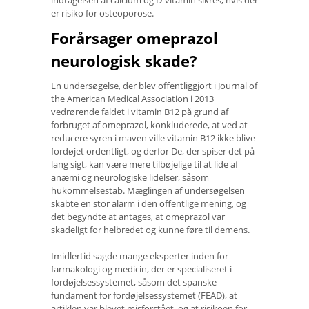
er risiko for osteoporose.
Forårsager omeprazol
neurologisk skade?
En undersøgelse, der blev offentliggjort i Journal of
the American Medical Association i 2013
vedrørende faldet i vitamin B12 på grund af
forbruget af omeprazol, konkluderede, at ved at
reducere syren i maven ville vitamin B12 ikke blive
fordøjet ordentligt, og derfor De, der spiser det på
lang sigt, kan være mere tilbøjelige til at lide af
anæmi og neurologiske lidelser, såsom
hukommelsestab. Mæglingen af ​​undersøgelsen
skabte en stor alarm i den offentlige mening, og
det begyndte at antages, at omeprazol var
skadeligt for helbredet og kunne føre til demens.
Imidlertid sagde mange eksperter inden for
farmakologi og medicin, der er specialiseret i
fordøjelsessystemet, såsom det spanske
fundament for fordøjelsessystemet (FEAD), at
artiklen var blevet misforstået, og at risikoen for