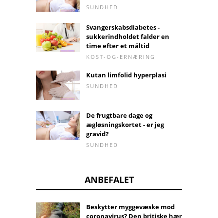
SUNDHED
Svangerskabsdiabetes -
sukkerindholdet falder en
time efter et måltid
KOST-OG-ERNÆRING
Kutan limfolid hyperplasi
SUNDHED
De frugtbare dage og
ægløsningskortet - er jeg
gravid?
SUNDHED
ANBEFALET
Beskytter myggevæske mod
coronavirus? Den britiske hær