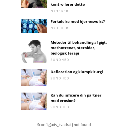
kontrollerer dette
NYHEDER
Forkølelse mod hjernesvulst?
NYHEDER
Metoder til behandling af gigt:
methotrexat, steroider,
biologisk terapi
SUNDHED
Defloration og klumpkirurgi
SUNDHED
Kan du inficere din partner
med erosion?
SUNDHED
$config[ads_kvadrat] not found