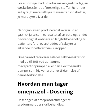
For at fordøje mad udskiller maven gastrisk leg, en
væske bestående af forskellige stoffer, herunder
saltsyre. Jo mere saltsyre mavesaften indeholder,
jo mere syre bliver den.
Når organismen producerer et overskud af
gastrisk juice som et resultat af en patologi, er det
nødvendigt at ordinere en langtidsbehandling til
patienten, fordi overskuddet af saltsyre er
ætsende for ethvert væv i kroppen.
Omeparazol reducerer således saltsyresekretion
med op til 80% ved at hæmme
maveprotonpumpen eller den elektrogeniske
pumpe, som frigiver protoner til dannelse af
denne forbindelse.
Hvordan man tager
omeprazol - Dosering
Doseringen af ​​omeprazol afhænger af
sygdommen, der skal behandles.