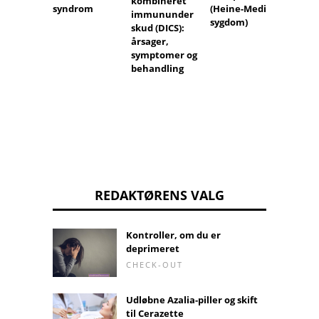
kombineret
syndrom
høres 
(Heine-Medin
immununder
sygdom)
skud (DICS):
årsager,
symptomer og
behandling
REDAKTØRENS VALG
Kontroller, om du er
deprimeret
CHECK-OUT
Udløbne Azalia-piller og skift
til Cerazette