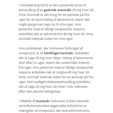
I modsætning hertil er den passende dosis til
behandling af et
gastrisk mavesår
20 mg hver 24.
time. Normalt er der brug for en periode på fire
uger for at opnå heling af læsionerne, skønt det
nogle gange kan tage op til otte uger. Hos
patienter med et dårligt terapeutisk respons
anbefales det at administrere 40 mg hver 24. time,
normalt helende inden for otte uger.
Hvis problemet, der motiverer forbruget af
omeprazol, er et
tolvfingertarmsår
, anbefales
det at tage 20 mg hver døgn. Heling af læsionerne
sker efter to uger, skønt der undertiden kræves
fire uger. Hos patienter med et dårligt terapeutisk
respons anbefales det at indgive 40 mg hver 24.
time, normalt helende inden for en periode på fire
uger. Ved vedligeholdelsesbehandling anbefales
det at tage 20 mg hver 24 timer i tolv måneder
efter den akutte helingsfase.
I tilfælde af
mavesår
induceret af ikke-steroide
antiinflammatoriske lægemidler (NSAID'er) er
mængden af ​​omeprazol, der skal administreres,