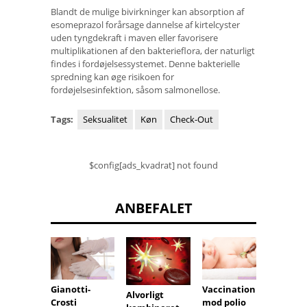
Blandt de mulige bivirkninger kan absorption af
esomeprazol forårsage dannelse af kirtelcyster
uden tyngdekraft i maven eller favorisere
multiplikationen af ​​den bakterieflora, der naturligt
findes i fordøjelsessystemet. Denne bakterielle
spredning kan øge risikoen for
fordøjelsesinfektion, såsom salmonellose.
Tags:
Seksualitet
Køn
Check-Out
$config[ads_kvadrat] not found
ANBEFALET
Gianotti-
Gravid
Vaccination
Alvorligt
Crosti
puls: 
mod polio