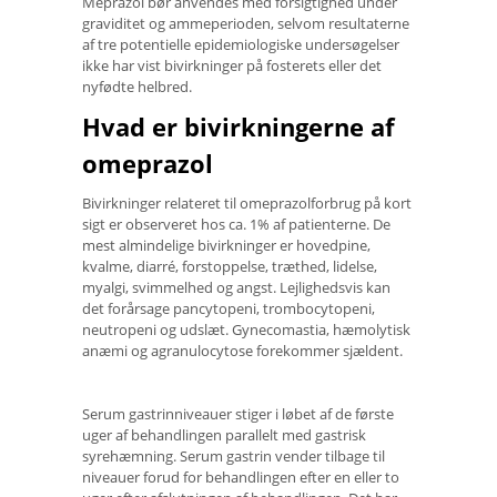
Meprazol bør anvendes med forsigtighed under
graviditet og ammeperioden, selvom resultaterne
af tre potentielle epidemiologiske undersøgelser
ikke har vist bivirkninger på fosterets eller det
nyfødte helbred.
Hvad er bivirkningerne af
omeprazol
Bivirkninger relateret til omeprazolforbrug på kort
sigt er observeret hos ca. 1% af patienterne. De
mest almindelige bivirkninger er hovedpine,
kvalme, diarré, forstoppelse, træthed, lidelse,
myalgi, svimmelhed og angst. Lejlighedsvis kan
det forårsage pancytopeni, trombocytopeni,
neutropeni og udslæt. Gynecomastia, hæmolytisk
anæmi og agranulocytose forekommer sjældent.
Serum gastrinniveauer stiger i løbet af de første
uger af behandlingen parallelt med gastrisk
syrehæmning. Serum gastrin vender tilbage til
niveauer forud for behandlingen efter en eller to