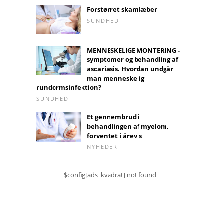
Forstørret skamlæber
SUNDHED
MENNESKELIGE MONTERING -
symptomer og behandling af
ascariasis. Hvordan undgår
man menneskelig
rundormsinfektion?
SUNDHED
Et gennembrud i
behandlingen af ​​myelom,
forventet i årevis
NYHEDER
$config[ads_kvadrat] not found