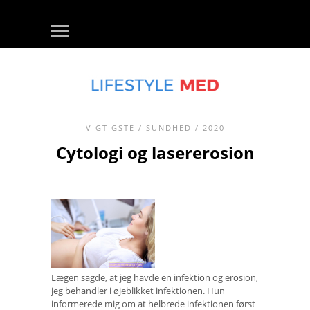
VIGTIGSTE
/
SUNDHED
/ 2020
Cytologi og lasererosion
Lægen sagde, at jeg havde en infektion og erosion,
jeg behandler i øjeblikket infektionen. Hun
informerede mig om at helbrede infektionen først