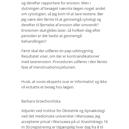
og derefter rapportere for erosion. Men i
slutningen af ​​besøget nævnte lægen noget andet
om cytologien, så jeg kom til at lave testene. Bør
jeg være den første til at gennemgå cytologi og
derefter til fjernelse af erosion eller omvendt?
Erosionen skal glides laser, så hvilken dag efter
perioden er det bedst at gennemgå
behandlingen?
Først skal der udføres en pap-udstrygning.
Resultatet viser, om der er kontraindikationer
med lasererosion. Proceduren udføres i den første
fase af menstruationscyklussen.
Husk, at vores eksperts svar er informativt og ikke
vil erstatte et besøg hos lægen.
Barbara Grzechocińska
Adjunkt ved Institut for Obstetrik og Gynækologi
ved det medicinske universitet i Warszawa. Jeg
accepterer privat i Warszawa på ul. Krasińskiego 16
m 50 (registrering er tilgængelig hver dag fra 8 til