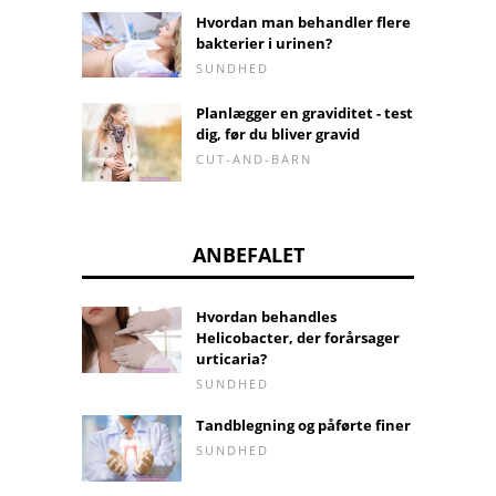
Hvordan man behandler flere
bakterier i urinen?
SUNDHED
Planlægger en graviditet - test
dig, før du bliver gravid
CUT-AND-BARN
ANBEFALET
Hvordan behandles
Helicobacter, der forårsager
urticaria?
SUNDHED
Tandblegning og påførte finer
SUNDHED