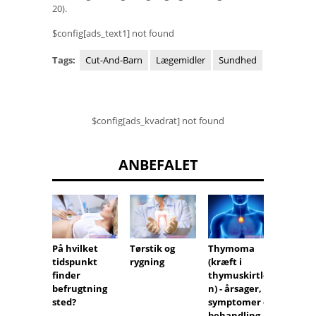
20).
$config[ads_text1] not found
Tags:
Cut-And-Barn
Lægemidler
Sundhed
$config[ads_kvadrat] not found
ANBEFALET
På hvilket
Tørstik og
Antibi
Thymoma
tidspunkt
rygning
p-pille
(kræft i
finder
thymuskirtle
befrugtning
n) - årsager,
sted?
symptomer og
behandling