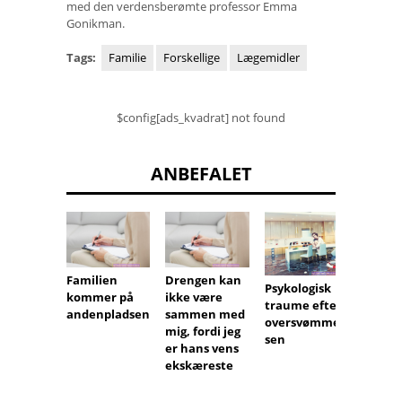
med den verdensberømte professor Emma
Gonikman.
Tags:
Familie
Forskellige
Lægemidler
$config[ads_kvadrat] not found
ANBEFALET
Familien
Drengen kan
Hvord
Psykologisk
kommer på
ikke være
jeg hj
traume efter
andenpladsen
sammen med
min
oversvømmel
mig, fordi jeg
medaf
sen
er hans vens
e mor
ekskæreste