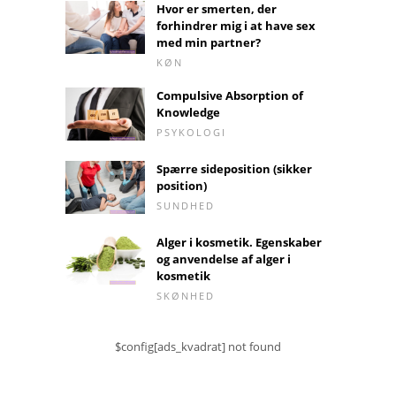
Hvor er smerten, der
forhindrer mig i at have sex
med min partner?
KØN
Compulsive Absorption of
Knowledge
PSYKOLOGI
Spærre sideposition (sikker
position)
SUNDHED
Alger i kosmetik. Egenskaber
og anvendelse af alger i
kosmetik
SKØNHED
$config[ads_kvadrat] not found