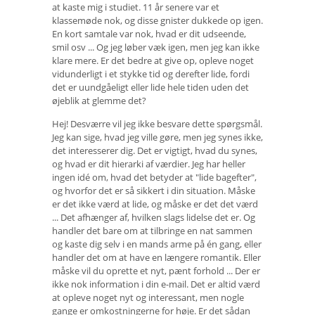
at kaste mig i studiet. 11 år senere var et
klassemøde nok, og disse gnister dukkede op igen.
En kort samtale var nok, hvad er dit udseende,
smil osv ... Og jeg løber væk igen, men jeg kan ikke
klare mere. Er det bedre at give op, opleve noget
vidunderligt i et stykke tid og derefter lide, fordi
det er uundgåeligt eller lide hele tiden uden det
øjeblik at glemme det?
Hej! Desværre vil jeg ikke besvare dette spørgsmål.
Jeg kan sige, hvad jeg ville gøre, men jeg synes ikke,
det interesserer dig. Det er vigtigt, hvad du synes,
og hvad er dit hierarki af værdier. Jeg har heller
ingen idé om, hvad det betyder at "lide bagefter",
og hvorfor det er så sikkert i din situation. Måske
er det ikke værd at lide, og måske er det det værd
... Det afhænger af, hvilken slags lidelse det er. Og
handler det bare om at tilbringe en nat sammen
og kaste dig selv i en mands arme på én gang, eller
handler det om at have en længere romantik. Eller
måske vil du oprette et nyt, pænt forhold ... Der er
ikke nok information i din e-mail. Det er altid værd
at opleve noget nyt og interessant, men nogle
gange er omkostningerne for høje. Er det sådan