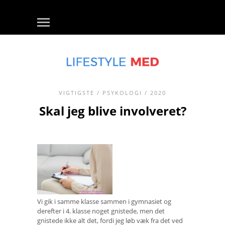
VIGTIGSTE
/
PSYKOLOGI
/ 2020
Skal jeg blive involveret?
Vi gik i samme klasse sammen i gymnasiet og
derefter i 4. klasse noget gnistede, men det
gnistede ikke alt det, fordi jeg løb væk fra det ved