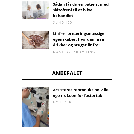
Sådan får du en patient med
skizofreni til at blive
behandlet
SUNDHED
Linfrø - ernæringsmæssige
egenskaber. Hvordan man
drikker og bruger linfrø?
KOST-OG-ERNÆRING
ANBEFALET
Assisteret reproduktion ville
øge risikoen for fostertab
NYHEDER