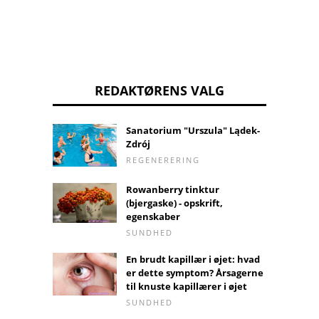
REDAKTØRENS VALG
Sanatorium "Urszula" Lądek-
Zdrój
REGENERERING
Rowanberry tinktur
(bjergaske) - opskrift,
egenskaber
SUNDHED
En brudt kapillær i øjet: hvad
er dette symptom? Årsagerne
til knuste kapillærer i øjet
SUNDHED