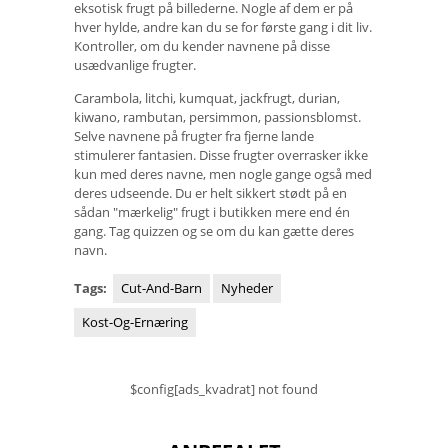
eksotisk frugt på billederne. Nogle af dem er på
hver hylde, andre kan du se for første gang i dit liv.
Kontroller, om du kender navnene på disse
usædvanlige frugter.
Carambola, litchi, kumquat, jackfrugt, durian,
kiwano, rambutan, persimmon, passionsblomst.
Selve navnene på frugter fra fjerne lande
stimulerer fantasien. Disse frugter overrasker ikke
kun med deres navne, men nogle gange også med
deres udseende. Du er helt sikkert stødt på en
sådan "mærkelig" frugt i butikken mere end én
gang. Tag quizzen og se om du kan gætte deres
navn.
Tags:
Cut-And-Barn
Nyheder
Kost-Og-Ernæring
$config[ads_kvadrat] not found