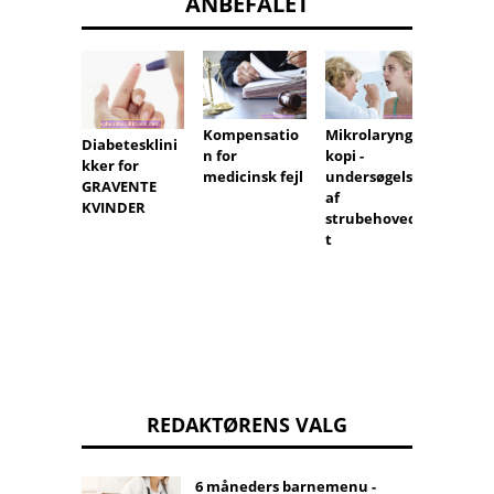
ANBEFALET
Kompensatio
Kløen
Mikrolaryngos
Diabetesklini
n for
kopi -
kker for
medicinsk fejl
undersøgelse
GRAVENTE
af
KVINDER
strubehovede
t
REDAKTØRENS VALG
6 måneders barnemenu -