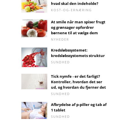
hvad skal den indeholde?
KOST-OG-ERNÆRING
At smile når man spiser frugt
og grønsager opfordrer
børnene til at vælge dem
NYHEDER
Kredsløbssystemet:
kredsløbssystemets struktur
SUNDHED
Tick ​​nymfe - er det farligt?
Kontroller, hvordan det ser
ud, og hvordan du fjerner det
SUNDHED
Afbrydelse af p-piller og tab af
1 tablet
SUNDHED