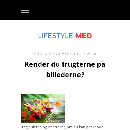
VIGTIGSTE
/
CHECK-OUT
/ 2020
Kender du frugterne på
billederne?
Tag quizzen og kontroller, om du kan genkende