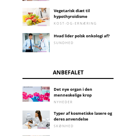
Vegetarisk diæt til
hypothyroidisme
KOST-OG-ERNÆRING
Hvad lider polsk onkologi af?
SUNDHED
ANBEFALET
Det nye organ i den
menneskelige krop
NYHEDER
Typer af kosmetiske lasere og
deres anvendelse
SKØNHED