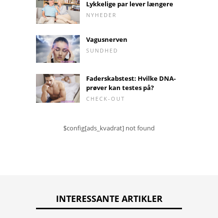
Lykkelige par lever længere
NYHEDER
Vagusnerven
SUNDHED
Faderskabstest: Hvilke DNA-
prøver kan testes på?
CHECK-OUT
$config[ads_kvadrat] not found
INTERESSANTE ARTIKLER