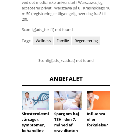
ved det medicinske universitet i Warszawa. Jeg
accepterer privat i Warszawa på ul. Krasińskiego 16
m 50 (registrering er tilgængelig hver dag fra 8 til
20).
$config[ads_text1] not found
Tags:
Wellness
Familie
Regenerering
$config[ads_kvadrat] not found
ANBEFALET
Influenza
Spørg om høj
Spiral
Sitosterolæmi
eller
TSH i den 7.
gravidi
: årsager,
forkølelse?
måned af
kan de
symptomer,
graviditeten
din ba
behandling