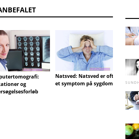
ANBEFALET
Natsved: ​​Natsved er ofte
Elektro
utertomografi:
SUND
et symptom på sygdom
elektr
kationer og
(ionog
rsøgelsesforløb
standa