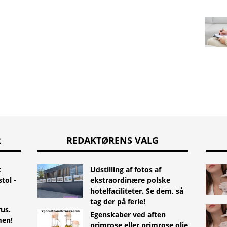
R
REDAKTØRENS VALG
t
Udstilling af fotos af
tol -
ekstraordinære polske
hotelfaciliteter. Se dem, så
tag der på ferie!
us.
Egenskaber ved aften
men!
primrose eller primrose olie