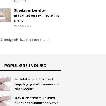
NYHEDER
Strækmærker efter
graviditet og sex med en ny
mand
PSYKOLOGI
$config[ads_kvadrat] not found
POPULÆRE INDLÆG
Isotek-behandling med
høje triglyceridniveauer - er
det sikkert?
Udvikler aterom i huden
eller i det subkutane væv?