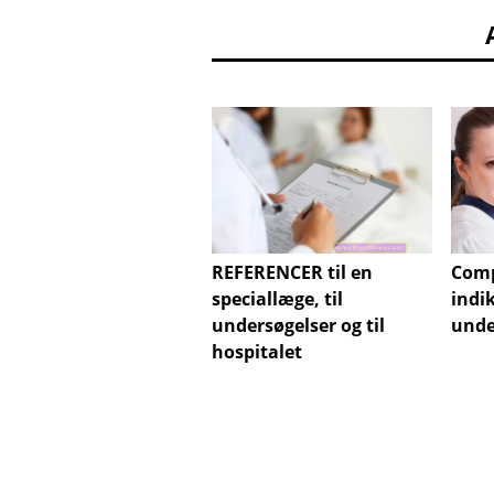
REFERENCER til en
Comp
speciallæge, til
indi
undersøgelser og til
unde
hospitalet