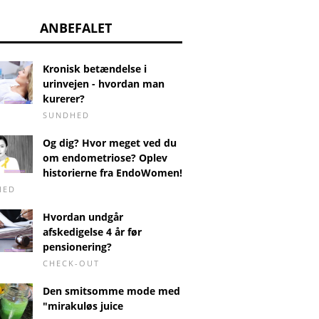
ANBEFALET
Kronisk betændelse i
urinvejen - hvordan man
kurerer?
SUNDHED
Og dig? Hvor meget ved du
om endometriose? Oplev
historierne fra EndoWomen!
lytter -
Holter - hvordan udføres
Symptom
HED
olytprøvning
Holter-testen?
mening
ram). Test
børn og
Hvordan undgår
rder og resultater
afskedigelse 4 år før
pensionering?
CHECK-OUT
Den smitsomme mode med
"mirakuløs juice