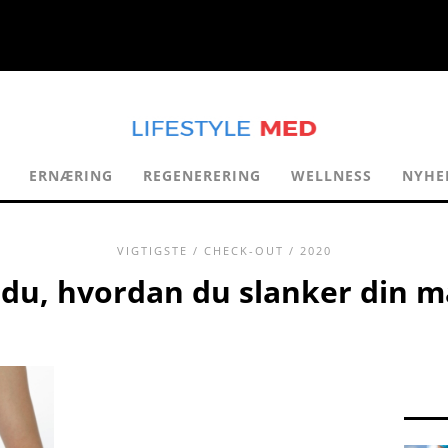
ERNÆRING
REGENERERING
WELLNESS
NYHE
VIGTIGSTE
/
CHECK-OUT
/ 2020
du, hvordan du slanker din m