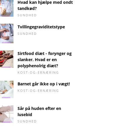
Hvad kan hjælpe med ondt
tandkød?
SUNDHED
Tvillingegraviditetstype
SUNDHED
Sirtfood diæt - forynger og
slanker. Hvad er en
polyphenolrig diæt?
KOST-OG-ERNÆRING
Barnet går ikke op i vægt!
KOST-OG-ERNÆRING
Sår på huden efter en
lusebid
SUNDHED