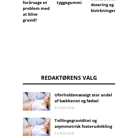
ning. 
forårsage et
tyggegummi
dosering og
hvord
problem med
bivirkninger
opdag
at blive
forgif
gravid?
eller r
REDAKTØRENS VALG
Uforholdsmæssigt stor andel
af bækkenet og fødsel
SUNDHED
Tvillingegraviditet og
asymmetrisk fosterudvikling
SUNDHED