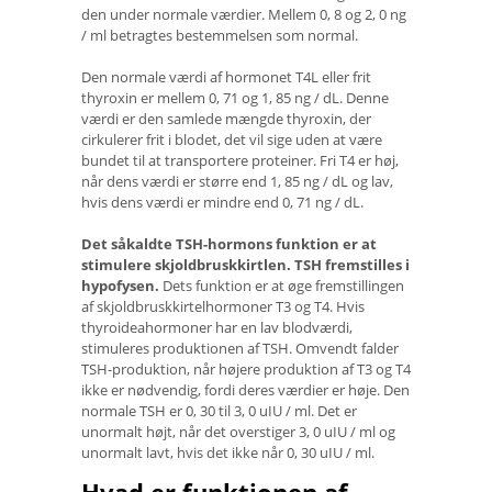
den under normale værdier. Mellem 0, 8 og 2, 0 ng
/ ml betragtes bestemmelsen som normal.
Den normale værdi af hormonet T4L eller frit
thyroxin er mellem 0, 71 og 1, 85 ng / dL. Denne
værdi er den samlede mængde thyroxin, der
cirkulerer frit i blodet, det vil sige uden at være
bundet til at transportere proteiner. Fri T4 er høj,
når dens værdi er større end 1, 85 ng / dL og lav,
hvis dens værdi er mindre end 0, 71 ng / dL.
Det såkaldte TSH-hormons funktion er at
stimulere skjoldbruskkirtlen.
TSH fremstilles i
hypofysen.
Dets funktion er at øge fremstillingen
af ​​skjoldbruskkirtelhormoner T3 og T4. Hvis
thyroideahormoner har en lav blodværdi,
stimuleres produktionen af ​​TSH. Omvendt falder
TSH-produktion, når højere produktion af T3 og T4
ikke er nødvendig, fordi deres værdier er høje. Den
normale TSH er 0, 30 til 3, 0 uIU / ml. Det er
unormalt højt, når det overstiger 3, 0 uIU / ml og
unormalt lavt, hvis det ikke når 0, 30 uIU / ml.