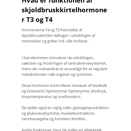
Hvad er funktionen af ​​
skjoldbruskkirtelhormone
r T3 og T4
Hormonerne T4 og T3 fremstillet af
skjoldbruskkirtlen deltager i udviklingen af ​​
mennesker og griber ind i alle livsfaser.
I barndommen stimulerer de udviklingen,
væksten og modningen af ​​centralnervesystemet,
mens de i voksenlivet er ansvarlige for at regulere
metabolismen i alle organer og systemer.
Disse hormoner kontrollerer niveauet af blodkalk
og kolesterol, hjerterytme, hjerterytme, blodtryk,
kropstemperatur og svedtendens.
De spiller også en vigtig rolle i glykogenproduktion
og glukoseudnyttelse, muskelkontraktion,
tarmbevægelse og kvindens fertilitet.
Andre funktioner, hvor de spiller en afgørende