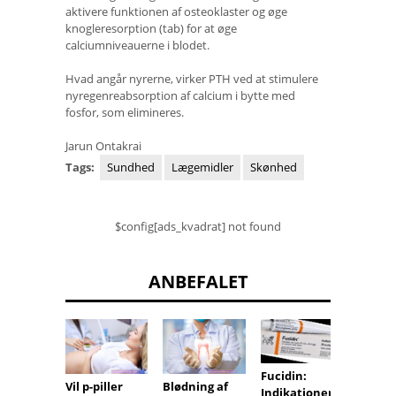
aktivere funktionen af ​​osteoklaster og øge
knogleresorption (tab) for at øge
calciumniveauerne i blodet.
Hvad angår nyrerne, virker PTH ved at stimulere
nyregenreabsorption af calcium i bytte med
fosfor, som elimineres.
Jarun Ontakrai
Tags:
Sundhed
Lægemidler
Skønhed
$config[ads_kvadrat] not found
ANBEFALET
Fucidin:
Kulilte
Vil p-piller
Blødning af
Indikationer,