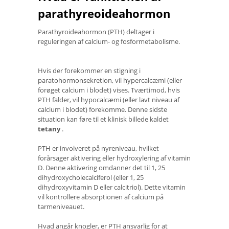
parathyreoideahormon
Parathyroideahormon (PTH) deltager i
reguleringen af ​​calcium- og fosformetabolisme.
Hvis der forekommer en stigning i
paratohormonsekretion, vil hypercalcæmi (eller
forøget calcium i blodet) vises. Tværtimod, hvis
PTH falder, vil hypocalcæmi (eller lavt niveau af
calcium i blodet) forekomme. Denne sidste
situation kan føre til et klinisk billede kaldet
tetany
.
PTH er involveret på nyreniveau, hvilket
forårsager aktivering eller hydroxylering af vitamin
D. Denne aktivering omdanner det til 1, 25
dihydroxycholecalciferol (eller 1, 25
dihydroxyvitamin D eller calcitriol). Dette vitamin
vil kontrollere absorptionen af ​​calcium på
tarmeniveauet.
Hvad angår knogler, er PTH ansvarlig for at