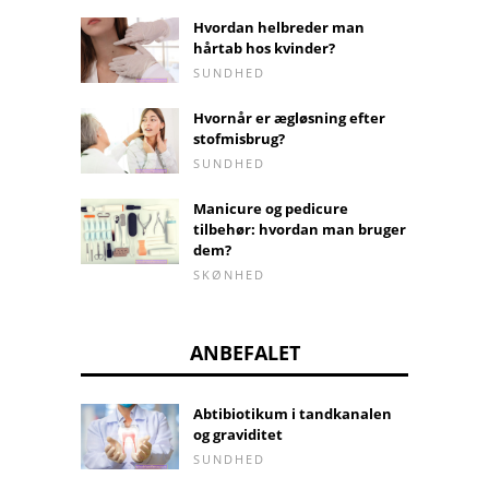
Hvordan helbreder man
hårtab hos kvinder?
SUNDHED
Hvornår er ægløsning efter
stofmisbrug?
SUNDHED
Manicure og pedicure
tilbehør: hvordan man bruger
dem?
SKØNHED
ANBEFALET
Abtibiotikum i tandkanalen
og graviditet
SUNDHED