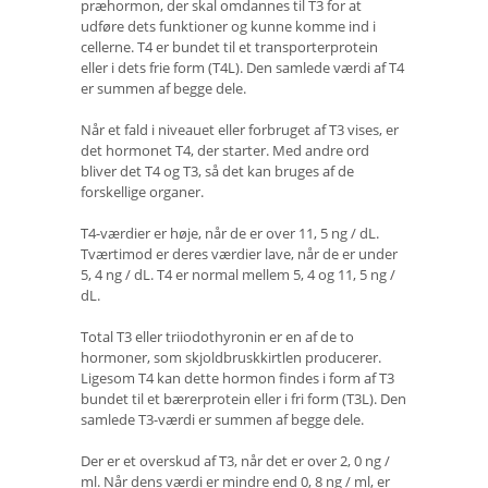
præhormon, der skal omdannes til T3 for at
udføre dets funktioner og kunne komme ind i
cellerne. T4 er bundet til et transporterprotein
eller i dets frie form (T4L). Den samlede værdi af T4
er summen af ​​begge dele.
Når et fald i niveauet eller forbruget af T3 vises, er
det hormonet T4, der starter. Med andre ord
bliver det T4 og T3, så det kan bruges af de
forskellige organer.
T4-værdier er høje, når de er over 11, 5 ng / dL.
Tværtimod er deres værdier lave, når de er under
5, 4 ng / dL. T4 er normal mellem 5, 4 og 11, 5 ng /
dL.
Total T3 eller triiodothyronin er en af ​​de to
hormoner, som skjoldbruskkirtlen producerer.
Ligesom T4 kan dette hormon findes i form af T3
bundet til et bærerprotein eller i fri form (T3L). Den
samlede T3-værdi er summen af ​​begge dele.
Der er et overskud af T3, når det er over 2, 0 ng /
ml. Når dens værdi er mindre end 0, 8 ng / ml, er