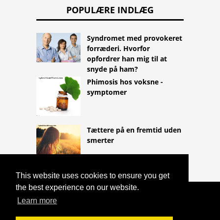
POPULÆRE INDLÆG
Syndromet med provokeret
forræderi. Hvorfor
opfordrer han mig til at
snyde på ham?
Phimosis hos voksne -
symptomer
Tættere på en fremtid uden
smerter
This website uses cookies to ensure you get
the best experience on our website.
COPYRIGHT 2026
Learn more
HTTPS://LIFESTYLEMED.NET
HVAD ER
ÅRSAGEN TIL HÅRTAB?