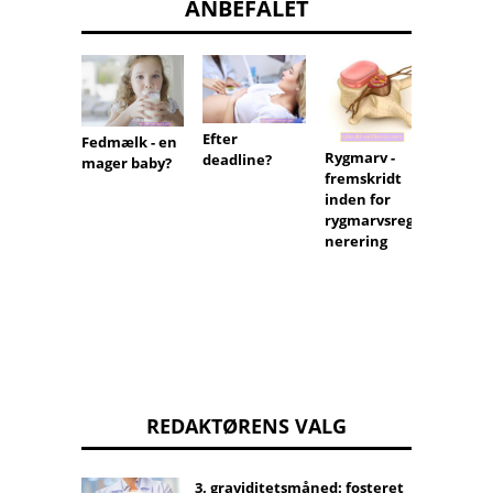
ANBEFALET
Blære
Efter
Fedmælk - en
Rygmarv -
deadline?
mager baby?
fremskridt
inden for
rygmarvsrege
nerering
REDAKTØRENS VALG
3. graviditetsmåned: fosteret