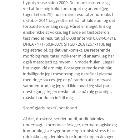
hypotyreose siden 2009. Det manifesterede sig
ved at føle mig kold, forstoppet og anæmi (jeg
tager Letrox 75), nu er mine resultater normale. I
oktober 2011 begyndte mit hår at falde ud, og det
fortsætter den dag i dag. Håret er meget fint og
ønsker ikke at vokse. Jeg havde en testosteron
test med et resultat på 0,008 (interval 0,084-0,481),
DHEA - 171 (60,9-337), SHGB - 26,8 (26,1-110). Jeg
tog østradiol, og det var korrekt. De resterende
morfologiresultater indikerer mild anæmi. Jeg har
også mastopati og myom i livmoderhulen. Læger
har ingen idé om mig. Forsøger at redde mit hår,
indvilligede jeg i mesoterapi og derefter i plasma -
med ringe succes. Jeg er på randen af ​​et nervøst
sammenbrud, og jeg ved ikke hvad jeg skal gøre
næste gang. Ingen ønsker at se på mig grundigt,
måske har du en idé til mig.
$config[ads_text1] not found
Af det, du skrev, ser det ud til, at dit hår blev
undersøgt. Hormonale årsager, dermatologiske og
immunologiske sygdomme og kronisk stress blev
udelukket, og der blev ikke fundet nogen årsager