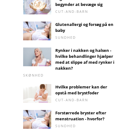
begynder at bevæge sig
CUT-AND-BARN
Glutenallergi og forsøg på en
baby
SUNDHED
Rynker i nakken og halsen -
hvilke behandlinger hjælper
med at slippe af med rynker i
nakken?
SKØNHED
Hvilke problemer kan der
opstå med brystfoder
CUT-AND-BARN
Forstørrede bryster efter
menstruation - hvorfor?
SUNDHED