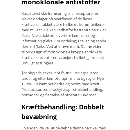
monoklonale antistoffer
Karakteristiske fremspring eller receptorer er
blevet opdaget på overfladen af ​​de fleste
kræftceller, takket være hvilke de kommunikerer
med miljøet. De kan vedhæfte bestemte partikler
(f.eks. Vækstfaktor), overføre kemikalier og
information (f.eks. Om opdeling) i cellen og sende
dem ud (f.eks. Ved at kræve mad). Denne viden
tillod design af monoklonale kroppe at blokere
kræftcellereceptorers arbejde, hvilket gjorde det
umuligt at fungere.
$config[ads_text1] not found Læs også: Kost
under og efter kemoterapi - menu og regler Nye
TERAPIER kæmper bedre og bedre med kræft
Prostatacancer: brachyterapi, strålebehandling,
hormoner og fjernelse af prostata. Hvordan ...
Kræftbehandling: Dobbelt
bevæbning
En anden idé var at bevæbne denne partikel med