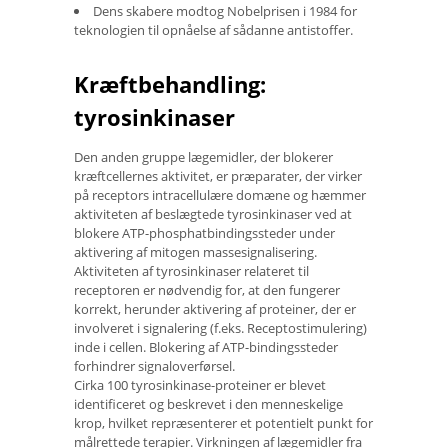
Dens skabere modtog Nobelprisen i 1984 for
teknologien til opnåelse af sådanne antistoffer.
Kræftbehandling:
tyrosinkinaser
Den anden gruppe lægemidler, der blokerer
kræftcellernes aktivitet, er præparater, der virker
på receptors intracellulære domæne og hæmmer
aktiviteten af ​​beslægtede tyrosinkinaser ved at
blokere ATP-phosphatbindingssteder under
aktivering af mitogen massesignalisering.
Aktiviteten af ​​tyrosinkinaser relateret til
receptoren er nødvendig for, at den fungerer
korrekt, herunder aktivering af proteiner, der er
involveret i signalering (f.eks. Receptostimulering)
inde i cellen. Blokering af ATP-bindingssteder
forhindrer signaloverførsel.
Cirka 100 tyrosinkinase-proteiner er blevet
identificeret og beskrevet i den menneskelige
krop, hvilket repræsenterer et potentielt punkt for
målrettede terapier. Virkningen af ​​lægemidler fra