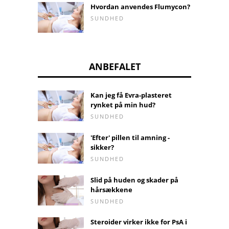
Hvordan anvendes Flumycon?
SUNDHED
ANBEFALET
Kan jeg få Evra-plasteret
rynket på min hud?
SUNDHED
'Efter' pillen til amning -
sikker?
SUNDHED
Slid på huden og skader på
hårsækkene
SUNDHED
Steroider virker ikke for PsA i