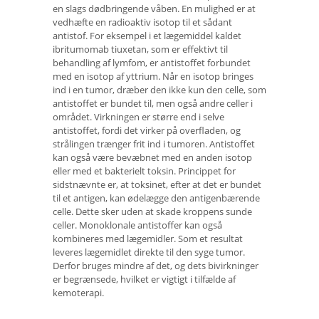
en slags dødbringende våben. En mulighed er at
vedhæfte en radioaktiv isotop til et sådant
antistof. For eksempel i et lægemiddel kaldet
ibritumomab tiuxetan, som er effektivt til
behandling af lymfom, er antistoffet forbundet
med en isotop af yttrium. Når en isotop bringes
ind i en tumor, dræber den ikke kun den celle, som
antistoffet er bundet til, men også andre celler i
området. Virkningen er større end i selve
antistoffet, fordi det virker på overfladen, og
strålingen trænger frit ind i tumoren. Antistoffet
kan også være bevæbnet med en anden isotop
eller med et bakterielt toksin. Princippet for
sidstnævnte er, at toksinet, efter at det er bundet
til et antigen, kan ødelægge den antigenbærende
celle. Dette sker uden at skade kroppens sunde
celler. Monoklonale antistoffer kan også
kombineres med lægemidler. Som et resultat
leveres lægemidlet direkte til den syge tumor.
Derfor bruges mindre af det, og dets bivirkninger
er begrænsede, hvilket er vigtigt i tilfælde af
kemoterapi.