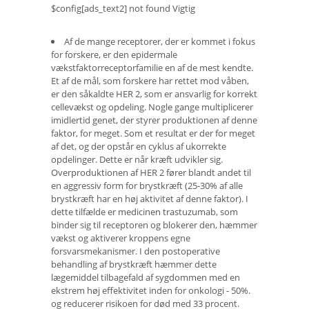
$config[ads_text2] not found Vigtig
Af de mange receptorer, der er kommet i fokus
for forskere, er den epidermale
vækstfaktorreceptorfamilie en af ​​de mest kendte.
Et af de mål, som forskere har rettet mod våben,
er den såkaldte HER 2, som er ansvarlig for korrekt
cellevækst og opdeling. Nogle gange multiplicerer
imidlertid genet, der styrer produktionen af ​​denne
faktor, for meget. Som et resultat er der for meget
af det, og der opstår en cyklus af ukorrekte
opdelinger. Dette er når kræft udvikler sig.
Overproduktionen af ​​HER 2 fører blandt andet til
en aggressiv form for brystkræft (25-30% af alle
brystkræft har en høj aktivitet af denne faktor). I
dette tilfælde er medicinen trastuzumab, som
binder sig til receptoren og blokerer den, hæmmer
vækst og aktiverer kroppens egne
forsvarsmekanismer. I den postoperative
behandling af brystkræft hæmmer dette
lægemiddel tilbagefald af sygdommen med en
ekstrem høj effektivitet inden for onkologi - 50%.
og reducerer risikoen for død med 33 procent.