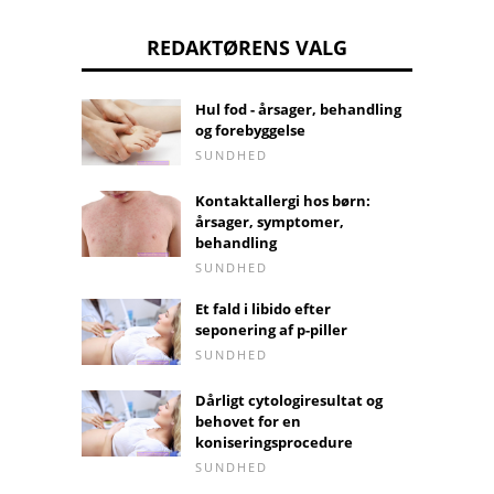
REDAKTØRENS VALG
Hul fod - årsager, behandling
og forebyggelse
SUNDHED
Kontaktallergi hos børn:
årsager, symptomer,
behandling
SUNDHED
Et fald i libido efter
seponering af p-piller
SUNDHED
Dårligt cytologiresultat og
behovet for en
koniseringsprocedure
SUNDHED