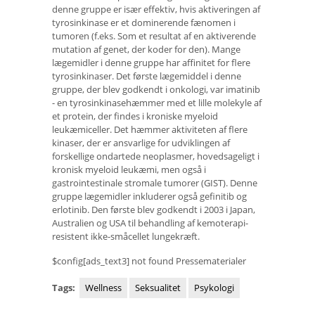
denne gruppe er især effektiv, hvis aktiveringen af ​​
tyrosinkinase er et dominerende fænomen i
tumoren (f.eks. Som et resultat af en aktiverende
mutation af genet, der koder for den). Mange
lægemidler i denne gruppe har affinitet for flere
tyrosinkinaser. Det første lægemiddel i denne
gruppe, der blev godkendt i onkologi, var imatinib
- en tyrosinkinasehæmmer med et lille molekyle af
et protein, der findes i kroniske myeloid
leukæmiceller. Det hæmmer aktiviteten af ​​flere
kinaser, der er ansvarlige for udviklingen af ​​
forskellige ondartede neoplasmer, hovedsageligt i
kronisk myeloid leukæmi, men også i
gastrointestinale stromale tumorer (GIST). Denne
gruppe lægemidler inkluderer også gefinitib og
erlotinib. Den første blev godkendt i 2003 i Japan,
Australien og USA til behandling af kemoterapi-
resistent ikke-småcellet lungekræft.
$config[ads_text3] not found Pressematerialer
Tags:
Wellness
Seksualitet
Psykologi