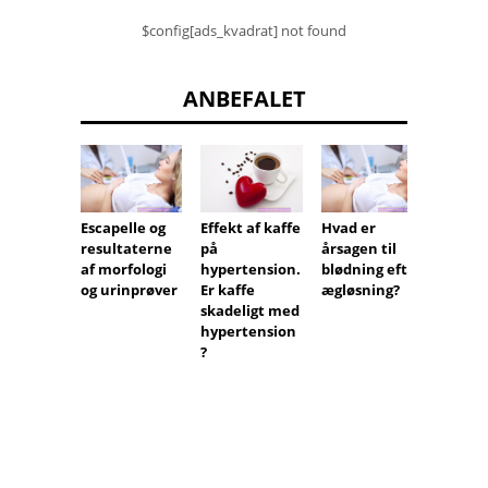
$config[ads_kvadrat] not found
ANBEFALET
Escapelle og
Hvad er
Amnin
Effekt af kaffe
resultaterne
årsagen til
pus i 
på
af morfologi
blødning efter
og
hypertension.
og urinprøver
ægløsning?
tandek
Er kaffe
on
skadeligt med
hypertension
?