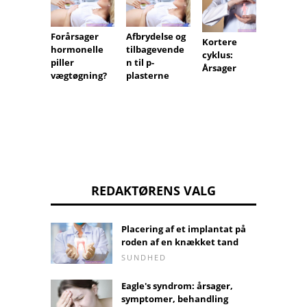
Forårsager
Afbrydelse og
Isotek
Kortere
hormonelle
tilbagevende
cyklus:
piller
n til p-
Årsager
vægtøgning?
plasterne
REDAKTØRENS VALG
Placering af et implantat på
roden af ​​en knækket tand
SUNDHED
Eagle's syndrom: årsager,
symptomer, behandling