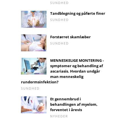
SUNDHED
Tandblegning og påførte finer
SUNDHED
Forstørret skamlæber
SUNDHED
MENNESKELIGE MONTERING -
symptomer og behandling af
ascariasis. Hvordan undgår
man menneskelig
rundormsinfektion?
SUNDHED
Et gennembrud i
behandlingen af ​​myelom,
forventet i årevis
NYHEDER