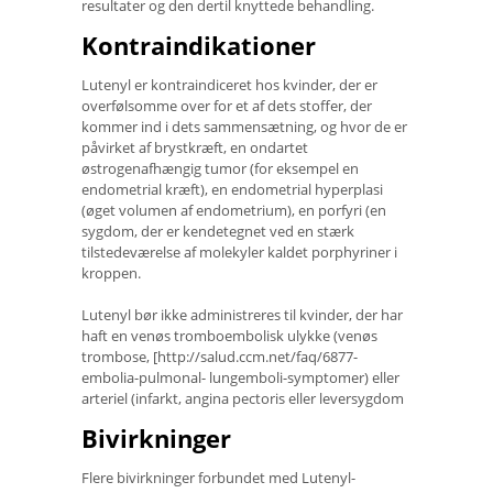
resultater og den dertil knyttede behandling.
Kontraindikationer
Lutenyl er kontraindiceret hos kvinder, der er
overfølsomme over for et af dets stoffer, der
kommer ind i dets sammensætning, og hvor de er
påvirket af brystkræft, en ondartet
østrogenafhængig tumor (for eksempel en
endometrial kræft), en endometrial hyperplasi
(øget volumen af endometrium), en porfyri (en
sygdom, der er kendetegnet ved en stærk
tilstedeværelse af molekyler kaldet porphyriner i
kroppen.
Lutenyl bør ikke administreres til kvinder, der har
haft en venøs tromboembolisk ulykke (venøs
trombose, [http://salud.ccm.net/faq/6877-
embolia-pulmonal- lungemboli-symptomer) eller
arteriel (infarkt, angina pectoris eller leversygdom
Bivirkninger
Flere bivirkninger forbundet med Lutenyl-