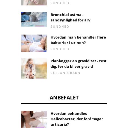
SUNDHED
Bronchial astma -
sandsynlighed for arv
SUNDHED
Hvordan man behandler flere
bakterier i urinen?
SUNDHED
Planlægger en graviditet - test
dig, før du bliver gravid
CUT-AND-BARN
ANBEFALET
Hvordan behandles
Helicobacter, der forårsager
urticaria?