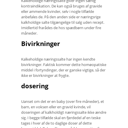
Kalkeholdige næringssalte giver ingen særlig
kontraindikation. De kan også bruges af gravide
eller ammende kvinder, selv i nogle tilfælde
anbefales de. På den anden side er næringsrige
kalkholdige salte tilgængelige til salg uden recept.
Imidlertid frarådes de hos spædbørn under fire
måneder.
Bivirkninger
Kalkeholdige næringssalte har ingen kendte
bivirkninger. Faktisk kommer dette homøopatiske
middel i fortyndinger, der er ganske vigtige, så der
ikke er bivirkninger at frygte.
dosering
Uanset om det er en baby (over fire måneder), et
barn, en voksen eller en gravid kvinde, vil
doseringen af ​​kalkholdigt næringssalte ikke ændre
sig. I begge tilfælde skal en fjerdedel af en teske
tages i hver af de to daglige doser af dette