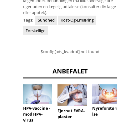
lægemiddel. Behandlingen må ikke overstige fire
uger uden en lægelig udtalelse (konsulter din læge
eller apotek).
Tags:
Sundhed
Kost-Og-Ernæring
Forskellige
$config[ads_kvadrat] not found
ANBEFALET
HPV-vaccine -
Nyreforstørre
Fjernet EVRA-
mod HPV-
lse
plaster
virus
Viral h
(hepati