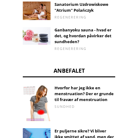
Sanatorium Uzdrowiskowe
"Atrium" Polańczyk
REGENERERING
Ganbanyoku sauna - hvad er
det, og hvordan påvirker det
sundheden?
REGENERERING
ANBEFALET
Hvorfor har jeg ikke en
menstruation? Der er grunde
til fravær af menstruation
SUNDHED
Er puljerne sikre? Vi bliver
ikke smittet af vand, men der