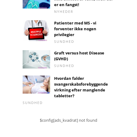
er en fangst!
NYHEDER
Patienter med MS - vi
forventer ikke nogen
privilegier
SUNDHED
Graft versus host Disease
(GVHD)
SUNDHED
Hvordan falder
svangerskabsforebyggende
virkning efter manglende
tabletter?
SUNDHED
$config[ads_kvadrat] not found