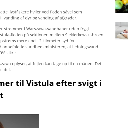
satte, lystfiskere hviler ved floden såvel som
l vanding af dyr og vanding af afgrøder.
der strømmer i Warszawa-vandhaner uden frygt.
istula-floden på sektionen mellem Siekierkowski-broen
opstrøms mere end 12 kilometer syd for
tid anbefalede sundhedsministeren, at ledningsvand
00% sikre.
awa oplyser, at fejlen kan tage op til en måned. Det
e det.
r til Vistula efter svigt i
t