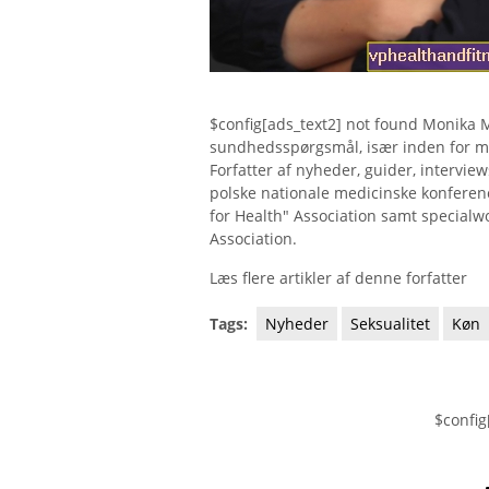
$config[ads_text2] not found Monika M
sundhedsspørgsmål, især inden for m
Forfatter af nyheder, guider, intervie
polske nationale medicinske konference
for Health" Association samt specialw
Association.
Læs flere artikler af denne forfatter
Tags:
Nyheder
Seksualitet
Køn
$config