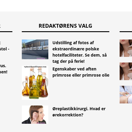
R
REDAKTØRENS VALG
t
Udstilling af fotos af
tol -
ekstraordinære polske
hotelfaciliteter. Se dem, så
tag der på ferie!
us.
Egenskaber ved aften
men!
primrose eller primrose olie
Øreplastikkirurgi. Hvad er
ørekorrektion?