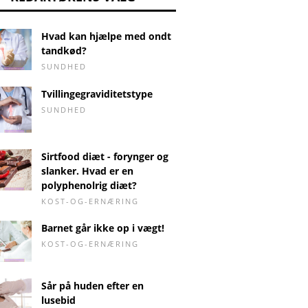
Hvad kan hjælpe med ondt
tandkød?
SUNDHED
Tvillingegraviditetstype
SUNDHED
Sirtfood diæt - forynger og
slanker. Hvad er en
polyphenolrig diæt?
KOST-OG-ERNÆRING
Barnet går ikke op i vægt!
KOST-OG-ERNÆRING
Sår på huden efter en
lusebid