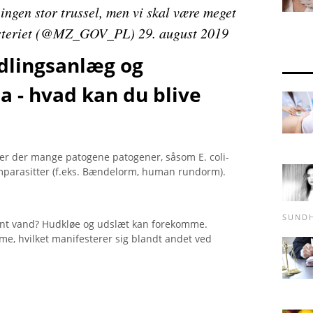
 ingen stor trussel, men vi skal være meget
isteriet (@MZ_GOV_PL) 29. august 2019
lingsanlæg og
la - hvad kan du blive
, er der mange patogene patogener, såsom E. coli-
rmparasitter (f.eks. Bændelorm, human rundorm).
SUND
ant vand? Hudkløe og udslæt kan forekomme.
e, hvilket manifesterer sig blandt andet ved