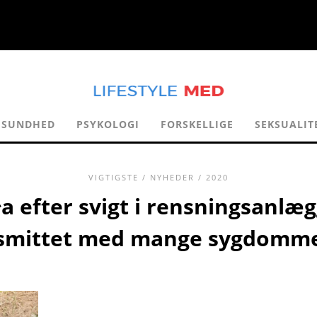
SUNDHED
PSYKOLOGI
FORSKELLIGE
SEKSUALIT
VIGTIGSTE
/
NYHEDER
/ 2020
ła efter svigt i rensningsanlæg
smittet med mange sygdomm