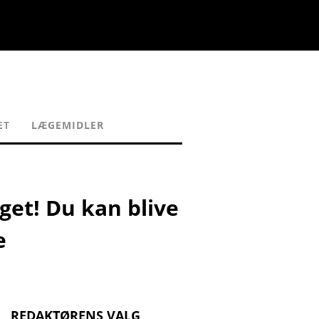
ET
LÆGEMIDLER
get! Du kan blive
e
REDAKTØRENS VALG