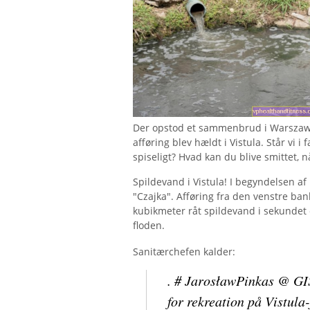
Der opstod et sammenbrud i Warszawas
afføring blev hældt i Vistula. Står vi i
spiseligt? Hvad kan du blive smittet,
Spildevand i Vistula! I begyndelsen a
"Czajka". Afføring fra den venstre ban
kubikmeter råt spildevand i sekundet
floden.
Sanitærchefen kalder:
. # JarosławPinkas @ GI
for rekreation på Vistula-