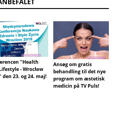
ANBEFALET
Et kon
erencen "Health
Ansøg om gratis
tørrin
Lifestyle - Wrocław
behandling til det nye
forbu
 den 23. og 24. maj!
program om æstetisk
hos no
medicin på TV Puls!