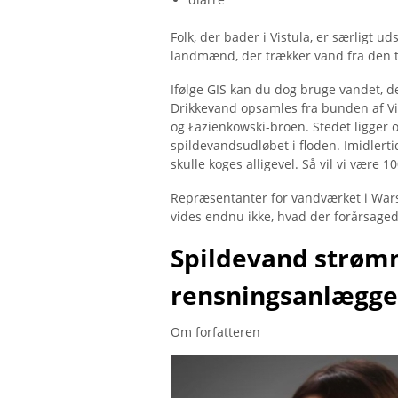
Folk, der bader i Vistula, er særligt ud
landmænd, der trækker vand fra den ti
Ifølge GIS kan du dog bruge vandet, 
Drikkevand opsamles fra bunden af ​​V
og Łazienkowski-broen. Stedet ligger 
spildevandsudløbet i floden. Imidler
skulle koges alligevel. Så vil vi være 1
Repræsentanter for vandværket i Warsz
vides endnu ikke, hvad der forårsaged
Spildevand strømme
rensningsanlægge
Om forfatteren