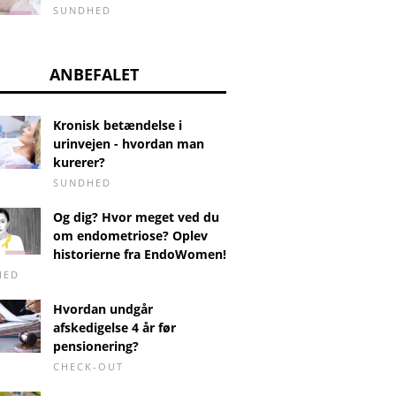
SUNDHED
ANBEFALET
Kronisk betændelse i
urinvejen - hvordan man
kurerer?
SUNDHED
Og dig? Hvor meget ved du
om endometriose? Oplev
historierne fra EndoWomen!
HED
Hvordan undgår
afskedigelse 4 år før
pensionering?
CHECK-OUT