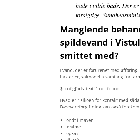
bade i vilde bade. Der er
forsigtige. Sundhedsmin
Manglende behand
spildevand i Vistu
smittet med?
I vand, der er forurenet med afføring
bakterier, salmonella samt æg fra ta
$config[ads_text1] not found
Hvad er risikoen for kontakt med såd
Fødevareforgiftning kan også forekomm
ondt i maven
kvalme
opkast
diarré