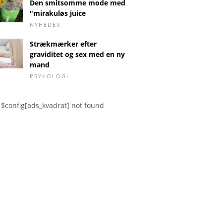
Den smitsomme mode med
"mirakuløs juice
NYHEDER
Strækmærker efter
graviditet og sex med en ny
mand
PSYKOLOGI
$config[ads_kvadrat] not found