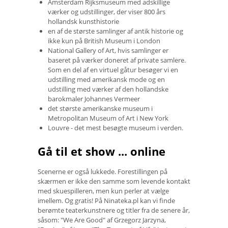
Amsterdam Rijksmuseum med adskillige
værker og udstillinger, der viser 800 års
hollandsk kunsthistorie
en af ​​de største samlinger af antik historie og
ikke kun på British Museum i London
National Gallery of Art, hvis samlinger er
baseret på værker doneret af private samlere.
Som en del af en virtuel gåtur besøger vi en
udstilling med amerikansk mode og en
udstilling med værker af den hollandske
barokmaler Johannes Vermeer
det største amerikanske museum i
Metropolitan Museum of Art i New York
Louvre - det mest besøgte museum i verden.
Gå til et show ... online
Scenerne er også lukkede. Forestillingen på
skærmen er ikke den samme som levende kontakt
med skuespilleren, men kun perler at vælge
imellem. Og gratis! På Ninateka.pl kan vi finde
berømte teaterkunstnere og titler fra de senere år,
såsom: "We Are Good" af Grzegorz Jarzyna,