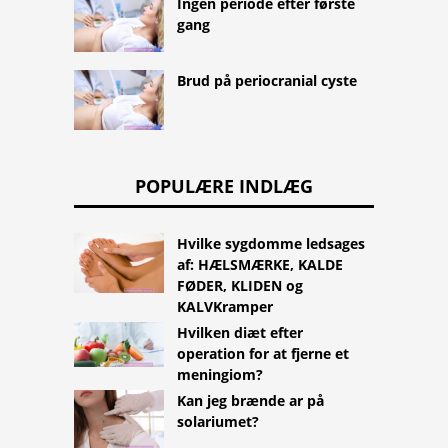
Ingen periode efter første
gang
Brud på periocranial cyste
POPULÆRE INDLÆG
Hvilke sygdomme ledsages
af: HÆLSMÆRKE, KALDE
FØDER, KLIDEN og
KALVKramper
Hvilken diæt efter
operation for at fjerne et
meningiom?
Kan jeg brænde ar på
solariumet?