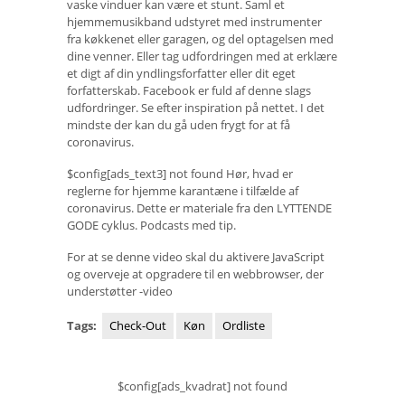
vaske vinduer kan være et stunt. Saml et
hjemmemusikband udstyret med instrumenter
fra køkkenet eller garagen, og del optagelsen med
dine venner. Eller tag udfordringen med at erklære
et digt af din yndlingsforfatter eller dit eget
forfatterskab. Facebook er fuld af denne slags
udfordringer. Se efter inspiration på nettet. I det
mindste der kan du gå uden frygt for at få
coronavirus.
$config[ads_text3] not found Hør, hvad er
reglerne for hjemme karantæne i tilfælde af
coronavirus. Dette er materiale fra den LYTTENDE
GODE cyklus. Podcasts med tip.
For at se denne video skal du aktivere JavaScript
og overveje at opgradere til en webbrowser, der
understøtter -video
Tags:
Check-Out
Køn
Ordliste
$config[ads_kvadrat] not found