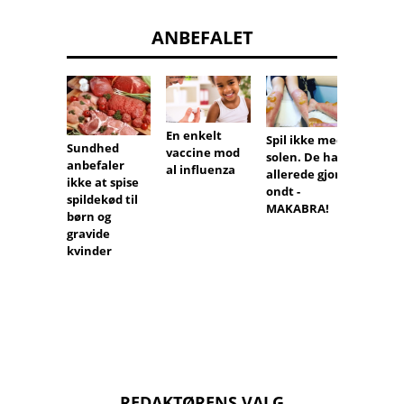
ANBEFALET
En enkelt
Omepr
Spil ikke med
Sundhed
vaccine mod
øger
solen. De har
anbefaler
al influenza
kræftr
allerede gjort
ikke at spise
ondt -
spildekød til
MAKABRA!
børn og
gravide
kvinder
REDAKTØRENS VALG