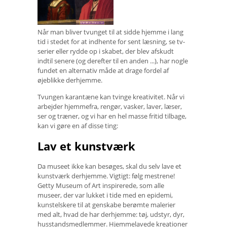
Når man bliver tvunget til at sidde hjemme i lang
tid i stedet for at indhente for sent læsning, se tv-
serier eller rydde op i skabet, der blev afskudt
indtil senere (og derefter til en anden ...), har nogle
fundet en alternativ måde at drage fordel af
øjeblikke derhjemme.
Tvungen karantæne kan tvinge kreativitet. Når vi
arbejder hjemmefra, rengør, vasker, laver, læser,
ser og træner, og vi har en hel masse fritid tilbage,
kan vi gøre en af ​​disse ting:
Lav et kunstværk
Da museet ikke kan besøges, skal du selv lave et
kunstværk derhjemme. Vigtigt: følg mestrene!
Getty Museum of Art inspirerede, som alle
museer, der var lukket i tide med en epidemi,
kunstelskere til at genskabe berømte malerier
med alt, hvad de har derhjemme: tøj, udstyr, dyr,
husstandsmedlemmer. Hjemmelavede kreationer