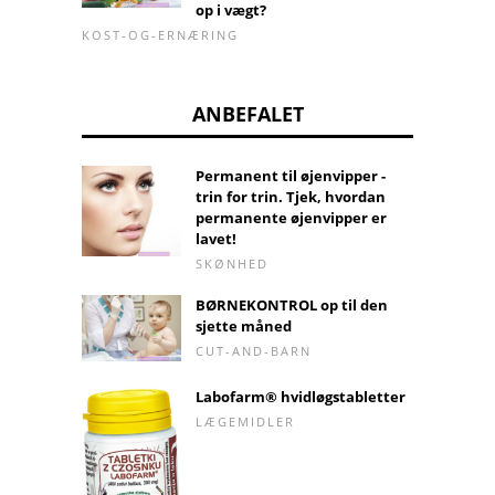
op i vægt?
KOST-OG-ERNÆRING
ANBEFALET
Permanent til øjenvipper -
trin for trin. Tjek, hvordan
permanente øjenvipper er
lavet!
SKØNHED
BØRNEKONTROL op til den
sjette måned
CUT-AND-BARN
Labofarm® hvidløgstabletter
LÆGEMIDLER