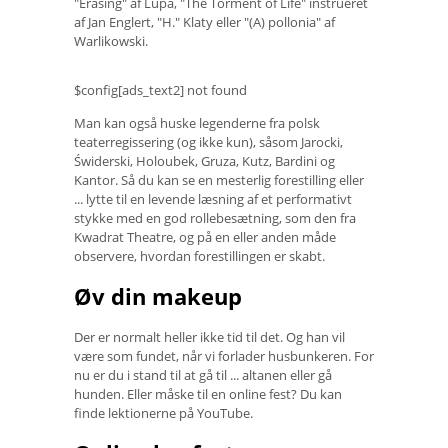
"Erasing" af Lupa, "The Torment of Life" instrueret
af Jan Englert, "H." Klaty eller "(A) pollonia" af
Warlikowski.
$config[ads_text2] not found
Man kan også huske legenderne fra polsk
teaterregissering (og ikke kun), såsom Jarocki,
Świderski, Holoubek, Gruza, Kutz, Bardini og
Kantor. Så du kan se en mesterlig forestilling eller
... lytte til en levende læsning af et performativt
stykke med en god rollebesætning, som den fra
Kwadrat Theatre, og på en eller anden måde
observere, hvordan forestillingen er skabt.
Øv din makeup
Der er normalt heller ikke tid til det. Og han vil
være som fundet, når vi forlader husbunkeren. For
nu er du i stand til at gå til ... altanen eller gå
hunden. Eller måske til en online fest? Du kan
finde lektionerne på YouTube.