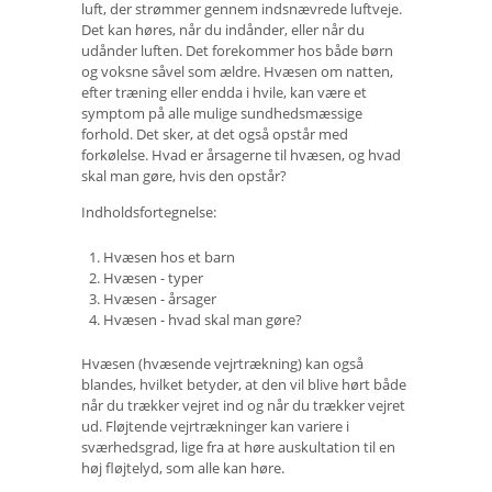
luft, der strømmer gennem indsnævrede luftveje.
Det kan høres, når du indånder, eller når du
udånder luften. Det forekommer hos både børn
og voksne såvel som ældre. Hvæsen om natten,
efter træning eller endda i hvile, kan være et
symptom på alle mulige sundhedsmæssige
forhold. Det sker, at det også opstår med
forkølelse. Hvad er årsagerne til hvæsen, og hvad
skal man gøre, hvis den opstår?
Indholdsfortegnelse:
Hvæsen hos et barn
Hvæsen - typer
Hvæsen - årsager
Hvæsen - hvad skal man gøre?
Hvæsen (hvæsende vejrtrækning) kan også
blandes, hvilket betyder, at den vil blive hørt både
når du trækker vejret ind og når du trækker vejret
ud. Fløjtende vejrtrækninger kan variere i
sværhedsgrad, lige fra at høre auskultation til en
høj fløjtelyd, som alle kan høre.