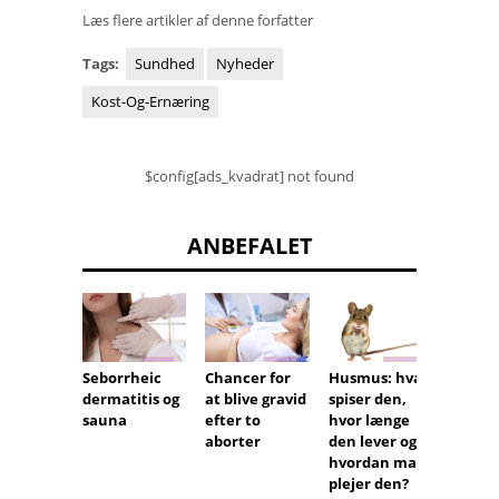
Læs flere artikler af denne forfatter
Tags:
Sundhed
Nyheder
Kost-Og-Ernæring
$config[ads_kvadrat] not found
ANBEFALET
Seborrheic
Chancer for
Husmus: hvad
Dialys
dermatitis og
at blive gravid
spiser den,
hæmod
sauna
efter to
hvor længe
og
aborter
den lever og
perito
hvordan man
yse
plejer den?