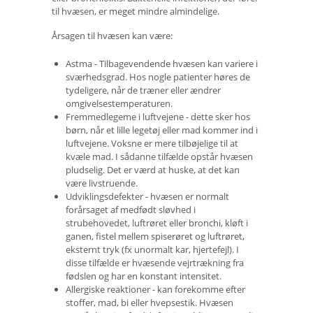
til hvæsen, er meget mindre almindelige.
Årsagen til hvæsen kan være:
Astma - Tilbagevendende hvæsen kan variere i
sværhedsgrad. Hos nogle patienter høres de
tydeligere, når de træner eller ændrer
omgivelsestemperaturen.
Fremmedlegeme i luftvejene - dette sker hos
børn, når et lille legetøj eller mad kommer ind i
luftvejene. Voksne er mere tilbøjelige til at
kvæle mad. I sådanne tilfælde opstår hvæsen
pludselig. Det er værd at huske, at det kan
være livstruende.
Udviklingsdefekter - hvæsen er normalt
forårsaget af medfødt sløvhed i
strubehovedet, luftrøret eller bronchi, kløft i
ganen, fistel mellem spiserøret og luftrøret,
eksternt tryk (fx unormalt kar, hjertefejl). I
disse tilfælde er hvæsende vejrtrækning fra
fødslen og har en konstant intensitet.
Allergiske reaktioner - kan forekomme efter
stoffer, mad, bi eller hvepsestik. Hvæsen