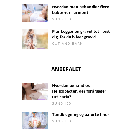
Hvordan man behandler flere
bakterier i urinen?
SUNDHED
Planlægger en graviditet - test
dig, før du bliver gravid
CUT-AND-BARN
ANBEFALET
Hvordan behandles
Helicobacter, der forårsager
urticaria?
SUNDHED
Tandblegning og påførte finer
SUNDHED