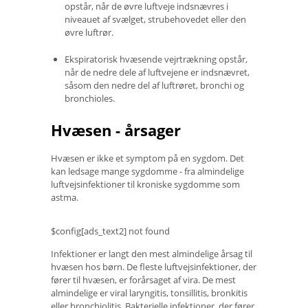
opstår, når de øvre luftveje indsnævres i
niveauet af svælget, strubehovedet eller den
øvre luftrør.
Ekspiratorisk hvæsende vejrtrækning opstår,
når de nedre dele af luftvejene er indsnævret,
såsom den nedre del af luftrøret, bronchi og
bronchioles.
Hvæsen - årsager
Hvæsen er ikke et symptom på en sygdom. Det
kan ledsage mange sygdomme - fra almindelige
luftvejsinfektioner til kroniske sygdomme som
astma.
$config[ads_text2] not found
Infektioner er langt den mest almindelige årsag til
hvæsen hos børn. De fleste luftvejsinfektioner, der
fører til hvæsen, er forårsaget af vira. De mest
almindelige er viral laryngitis, tonsillitis, bronkitis
eller bronchiolitis. Bakterielle infektioner, der fører