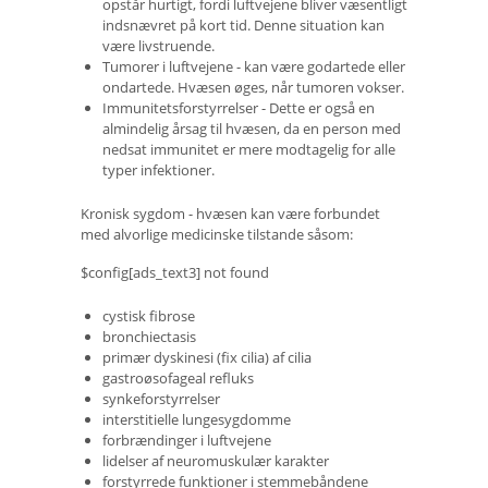
opstår hurtigt, fordi luftvejene bliver væsentligt
indsnævret på kort tid. Denne situation kan
være livstruende.
Tumorer i luftvejene - kan være godartede eller
ondartede. Hvæsen øges, når tumoren vokser.
Immunitetsforstyrrelser - Dette er også en
almindelig årsag til hvæsen, da en person med
nedsat immunitet er mere modtagelig for alle
typer infektioner.
Kronisk sygdom - hvæsen kan være forbundet
med alvorlige medicinske tilstande såsom:
$config[ads_text3] not found
cystisk fibrose
bronchiectasis
primær dyskinesi (fix cilia) af cilia
gastroøsofageal refluks
synkeforstyrrelser
interstitielle lungesygdomme
forbrændinger i luftvejene
lidelser af neuromuskulær karakter
forstyrrede funktioner i stemmebåndene