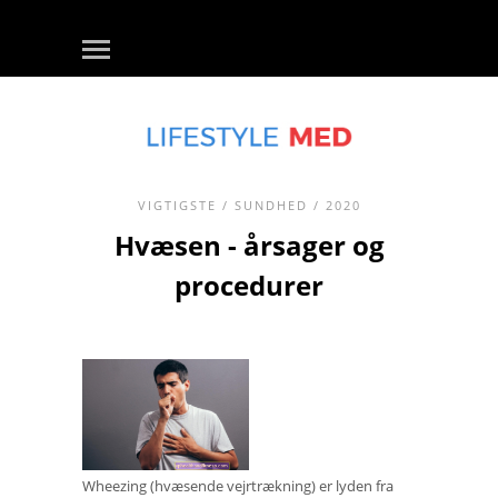
VIGTIGSTE
/
SUNDHED
/ 2020
Hvæsen - årsager og
procedurer
Wheezing (hvæsende vejrtrækning) er lyden fra