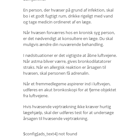
En person, der hvæser på grund af infektion, skal
bo i et godt fugtigt rum, drikke rigeligt med vand
og tage medicin ordineret af en læge.
Når hvæsen forværres hos en kronisk syg person,
er det nødvendigt at konsultere en læge. Du skal
muligvis ændre din nuværende behandling.
I nødsituationer er det vigtigste at åbne luftvejene.
Når astma bliver værre, gives bronkodilatatorer
straks. Når en allergisk reaktion er årsagen til
hvæsen, skal personen få adrenalin.
Når et fremmedlegeme aspirerer ind i luftvejen,
udføres en akut bronkoskopi for at fjerne objektet
fra luftvejene.
Hvis hvæsende vejrtrækning ikke kræver hurtig
lægehjælp, skal der udføres test for at undersøge
årsagen til hvæsende vejrtrækning.
$config[ads_text4] not found