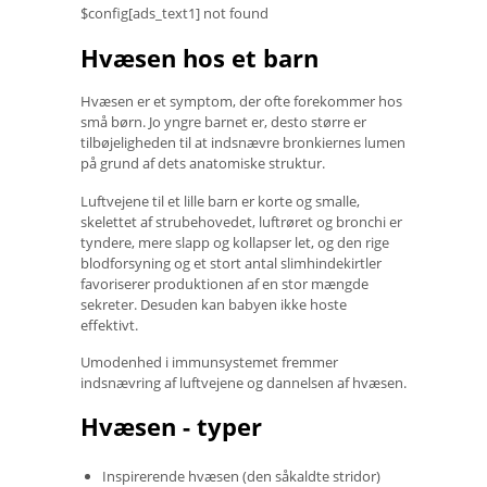
$config[ads_text1] not found
Hvæsen hos et barn
Hvæsen er et symptom, der ofte forekommer hos
små børn. Jo yngre barnet er, desto større er
tilbøjeligheden til at indsnævre bronkiernes lumen
på grund af dets anatomiske struktur.
Luftvejene til et lille barn er korte og smalle,
skelettet af strubehovedet, luftrøret og bronchi er
tyndere, mere slapp og kollapser let, og den rige
blodforsyning og et stort antal slimhindekirtler
favoriserer produktionen af ​​en stor mængde
sekreter. Desuden kan babyen ikke hoste
effektivt.
Umodenhed i immunsystemet fremmer
indsnævring af luftvejene og dannelsen af ​​hvæsen.
Hvæsen - typer
Inspirerende hvæsen (den såkaldte stridor)