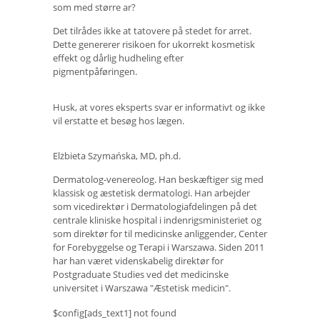
som med større ar?
Det tilrådes ikke at tatovere på stedet for arret.
Dette genererer risikoen for ukorrekt kosmetisk
effekt og dårlig hudheling efter
pigmentpåføringen.
Husk, at vores eksperts svar er informativt og ikke
vil erstatte et besøg hos lægen.
Elżbieta Szymańska, MD, ph.d.
Dermatolog-venereolog. Han beskæftiger sig med
klassisk og æstetisk dermatologi. Han arbejder
som vicedirektør i Dermatologiafdelingen på det
centrale kliniske hospital i indenrigsministeriet og
som direktør for til medicinske anliggender, Center
for Forebyggelse og Terapi i Warszawa. Siden 2011
har han været videnskabelig direktør for
Postgraduate Studies ved det medicinske
universitet i Warszawa "Æstetisk medicin".
$config[ads_text1] not found