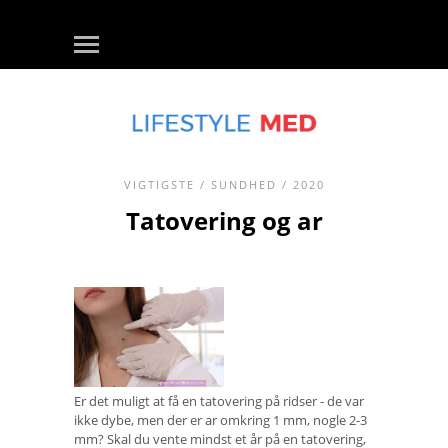
VIGTIGSTE
/
SUNDHED
/ 2020
Tatovering og ar
Er det muligt at få en tatovering på ridser - de var
ikke dybe, men der er ar omkring 1 mm, nogle 2-3
mm? Skal du vente mindst et år på en tatovering,