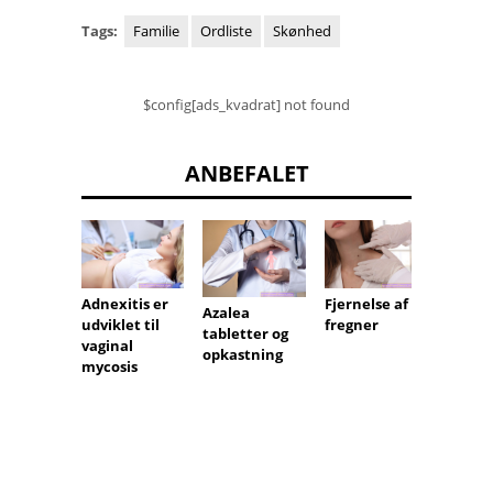
Tags:
Familie
Ordliste
Skønhed
$config[ads_kvadrat] not found
ANBEFALET
Adnexitis er
Fjernelse af
Karies 
Azalea
udviklet til
fregner
årigt b
tabletter og
vaginal
hvord
opkastning
mycosis
behan
det?