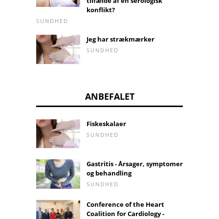
tilfælde af en serologisk
konflikt?
SUNDHED
Jeg har strækmærker
SUNDHED
ANBEFALET
Fiskeskalaer
SUNDHED
Gastritis - Årsager, symptomer
og behandling
SUNDHED
Conference of the Heart
Coalition for Cardiology -