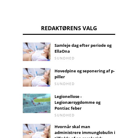
REDAKTØRENS VALG
Samleje dag efter periode og
EllaOna
SUNDHED
Hovedpine og seponering af p-
piller
SUNDHED
Legionellose -
Legionærsygdomme og
Pontiac feber
SUNDHED
Hvornår skal man
administrere immunglobulin i