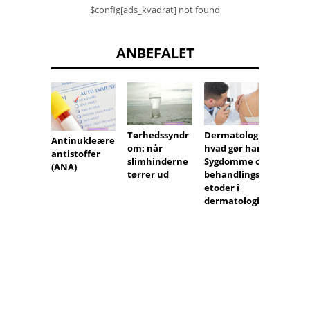
$config[ads_kvadrat] not found
ANBEFALET
Tørhedssyndr
Dermatolog -
Hvornå
Antinukleære
om: når
hvad gør han?
den
antistoffer
slimhinderne
Sygdomme og
obliga
(ANA)
tørrer ud
behandlingsm
indlæg
etoder i
syge?
dermatologi