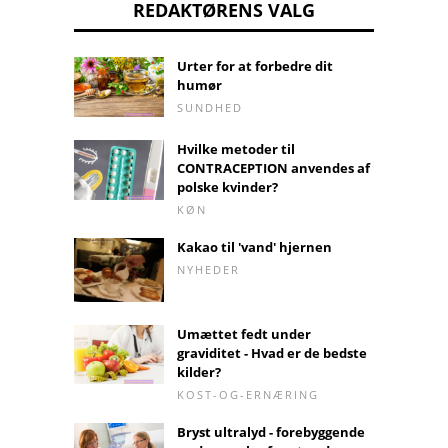
REDAKTØRENS VALG
Urter for at forbedre dit
humør
SUNDHED
Hvilke metoder til
CONTRACEPTION anvendes af
polske kvinder?
KØN
Kakao til 'vand' hjernen
NYHEDER
Umættet fedt under
graviditet - Hvad er de bedste
kilder?
KOST-OG-ERNÆRING
Bryst ultralyd - forebyggende