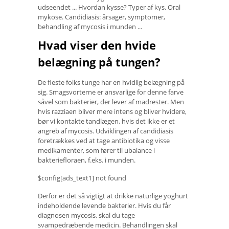
udseendet ... Hvordan kysse? Typer af kys. Oral
mykose. Candidiasis: årsager, symptomer,
behandling af mycosis i munden ...
Hvad viser den hvide
belægning på tungen?
De fleste folks tunge har en hvidlig belægning på
sig. Smagsvorterne er ansvarlige for denne farve
såvel som bakterier, der lever af madrester. Men
hvis razziaen bliver mere intens og bliver hvidere,
bør vi kontakte tandlægen, hvis det ikke er et
angreb af mycosis. Udviklingen af ​​candidiasis
foretrækkes ved at tage antibiotika og visse
medikamenter, som fører til ubalance i
bakteriefloraen, f.eks. i munden.
$config[ads_text1] not found
Derfor er det så vigtigt at drikke naturlige yoghurt
indeholdende levende bakterier. Hvis du får
diagnosen mycosis, skal du tage
svampedræbende medicin. Behandlingen skal