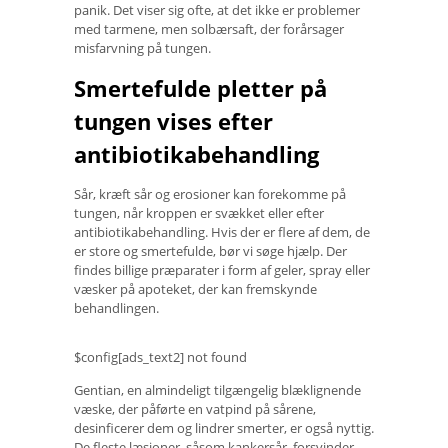
panik. Det viser sig ofte, at det ikke er problemer
med tarmene, men solbærsaft, der forårsager
misfarvning på tungen.
Smertefulde pletter på
tungen vises efter
antibiotikabehandling
Sår, kræft sår og erosioner kan forekomme på
tungen, når kroppen er svækket eller efter
antibiotikabehandling. Hvis der er flere af dem, de
er store og smertefulde, bør vi søge hjælp. Der
findes billige præparater i form af geler, spray eller
væsker på apoteket, der kan fremskynde
behandlingen.
$config[ads_text2] not found
Gentian, en almindeligt tilgængelig blæklignende
væske, der påførte en vatpind på sårene,
desinficerer dem og lindrer smerter, er også nyttig.
De fleste læsioner, såsom kankersår, forsvinder