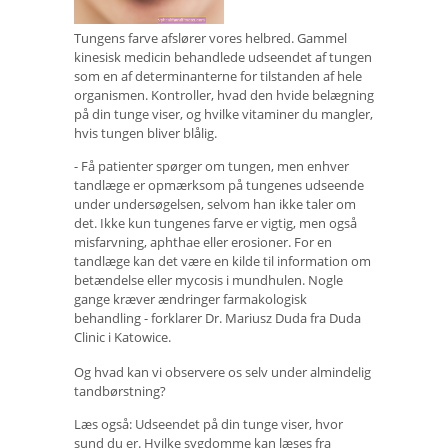
Tungens farve afslører vores helbred. Gammel
kinesisk medicin behandlede udseendet af tungen
som en af ​​determinanterne for tilstanden af ​​hele
organismen. Kontroller, hvad den hvide belægning
på din tunge viser, og hvilke vitaminer du mangler,
hvis tungen bliver blålig.
- Få patienter spørger om tungen, men enhver
tandlæge er opmærksom på tungenes udseende
under undersøgelsen, selvom han ikke taler om
det. Ikke kun tungenes farve er vigtig, men også
misfarvning, aphthae eller erosioner. For en
tandlæge kan det være en kilde til information om
betændelse eller mycosis i mundhulen. Nogle
gange kræver ændringer farmakologisk
behandling - forklarer Dr. Mariusz Duda fra Duda
Clinic i Katowice.
Og hvad kan vi observere os selv under almindelig
tandbørstning?
Læs også: Udseendet på din tunge viser, hvor
sund du er. Hvilke sygdomme kan læses fra