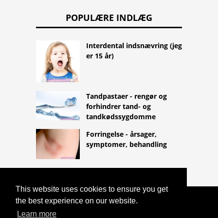
POPULÆRE INDLÆG
Interdental indsnævring (jeg
er 15 år)
Tandpastaer - rengør og
forhindrer tand- og
tandkødssygdomme
Forringelse - årsager,
symptomer, behandling
This website uses cookies to ensure you get
the best experience on our website.
COPYRIGHT 2026
HTTPS://LIFESTYLEMED.NET
ÆNDRING
Learn more