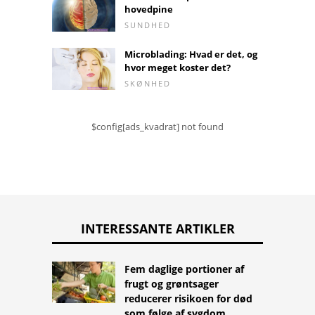
hovedpine
SUNDHED
Microblading: Hvad er det, og
hvor meget koster det?
SKØNHED
$config[ads_kvadrat] not found
INTERESSANTE ARTIKLER
Fem daglige portioner af
frugt og grøntsager
reducerer risikoen for død
som følge af sygdom