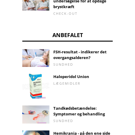
undersøgelse for at opdage
brystkræft
CHECK-OUT
ANBEFALET
FSH-resultat - indikerer det
overgangsalderen?
SUNDHED
Haloperidol Union
LÆGEMIDLER
Tandkødsbetændelse:
Symptomer og behandling
SUNDHED
Hemikrania - på den ene side