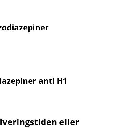
zodiazepiner
iazepiner anti H1
alveringstiden eller