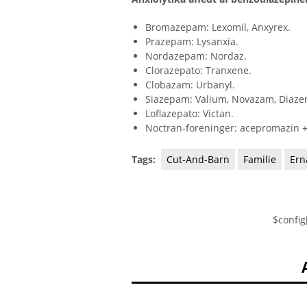
Bromazepam: Lexomil, Anxyrex.
Prazepam: Lysanxia.
Nordazepam: Nordaz.
Clorazepato: Tranxene.
Clobazam: Urbanyl.
Siazepam: Valium, Novazam, Diaze
Loflazepato: Victan.
Noctran-foreninger: acepromazin +
Tags:
Cut-And-Barn
Familie
Ern
$config