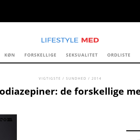
KØN
FORSKELLIGE
SEKSUALITET
ORDLISTE
VIGTIGSTE
/
SUNDHED
/ 2014
odiazepiner: de forskellige me