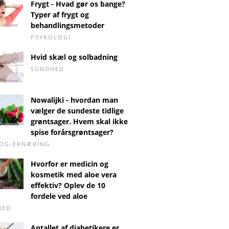
Frygt - Hvad gør os bange?
Typer af frygt og
behandlingsmetoder
PSYKOLOGI
Hvid skæl og solbadning
SUNDHED
Nowalijki - hvordan man
vælger de sundeste tidlige
grøntsager. Hvem skal ikke
spise forårsgrøntsager?
-OG-ERNÆRING
Hvorfor er medicin og
kosmetik med aloe vera
effektiv? Oplev de 10
fordele ved aloe
HED
Antallet af diabetikere er