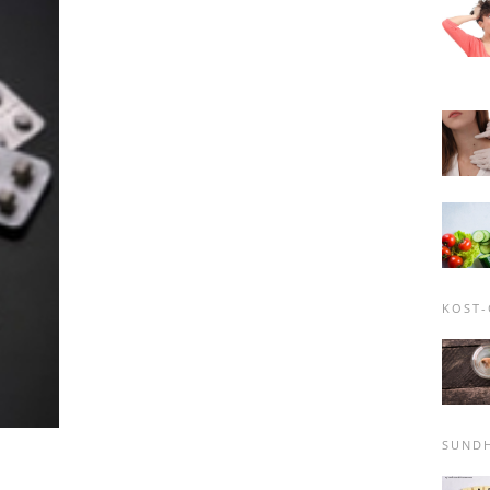
KOST
SUND