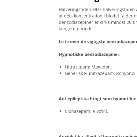
Halveringstiden eller halveringstiden a
at dets koncentration i blodet falder 
benzodiazepiner er cirka mindst 20 tim
længere periode.
Liste over de vigtigste benzodiazepi
Hypnotiske benzodiazepiner:
Nitrazepam: Mogadon.
Generisk Flunitrazepam: Rohypnol
Antiepileptika brugt som hypnotika:
Clonazepam: Rivotril.
Anxiolytika afledt af benzodiazepine