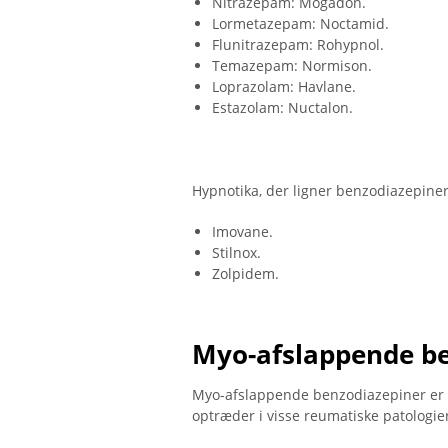
Nitrazepam: Mogadon.
Lormetazepam: Noctamid.
Flunitrazepam: Rohypnol.
Temazepam: Normison.
Loprazolam: Havlane.
Estazolam: Nuctalon.
Hypnotika, der ligner benzodiazepine
Imovane.
Stilnox.
Zolpidem.
Myo-afslappende b
Myo-afslappende benzodiazepiner er o
optræder i visse reumatiske patologie