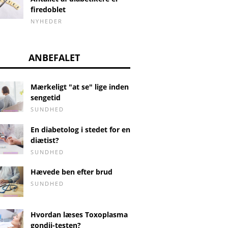
firedoblet
NYHEDER
ANBEFALET
Mærkeligt "at se" lige inden
sengetid
SUNDHED
En diabetolog i stedet for en
diætist?
SUNDHED
Hævede ben efter brud
SUNDHED
Hvordan læses Toxoplasma
gondii-testen?