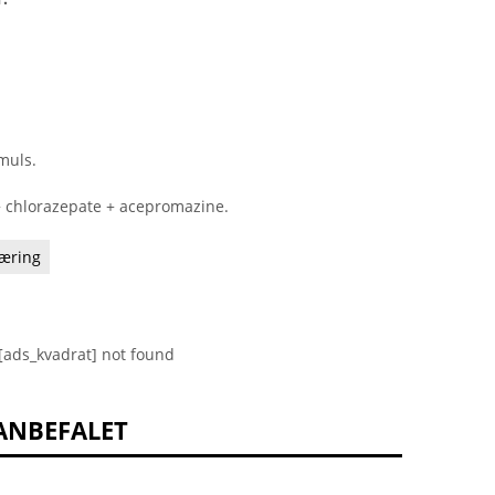
muls.
 chlorazepate + acepromazine.
æring
[ads_kvadrat] not found
ANBEFALET