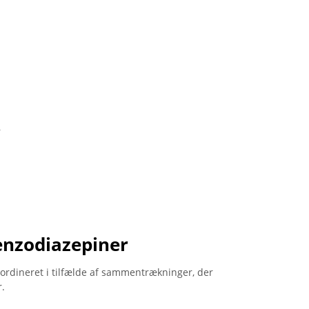
r
enzodiazepiner
rdineret i tilfælde af sammentrækninger, der
r.