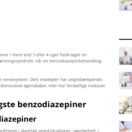
iner i mere end 3 eller 4 uger forårsager en
avænningssyndrom, når en benzodiazepinbehandling
ale nervesystem. Dets molekyler har angstdæmpende,
ikonvulsive egenskaber, men har forskellige niveauer
igste benzodiazepiner
diazepiner
rdineret i alvorlige angstsituationer, søvnløshed, i