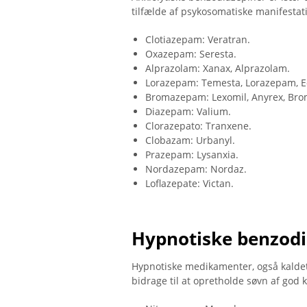
tilfælde af psykosomatiske manifestati
Clotiazepam: Veratran.
Oxazepam: Seresta.
Alprazolam: Xanax, Alprazolam.
Lorazepam: Temesta, Lorazepam, E
Bromazepam: Lexomil, Anyrex, Br
Diazepam: Valium.
Clorazepato: Tranxene.
Clobazam: Urbanyl.
Prazepam: Lysanxia.
Nordazepam: Nordaz.
Loflazepate: Victan.
Hypnotiske benzodi
Hypnotiske medikamenter, også kaldet 
bidrage til at opretholde søvn af god k