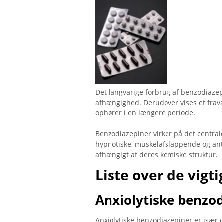
Det langvarige forbrug af benzodiazep
afhængighed. Derudover vises et fr
ophører i en længere periode.
Benzodiazepiner virker på det centr
hypnotiske, muskelafslappende og ant
afhængigt af deres kemiske struktur.
Liste over de vigt
Anxiolytiske benzo
Anxiolytiske benzodiazepiner er især o