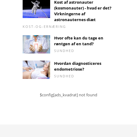
Kost af astronauter
(kosmonauter) - hvad er det?
Virkningerne af
astronauternes diæt
KOST-OG-ERNÆRING
Hvor ofte kan du tage en
røntgen af ​​en tand?
SUNDHED
Hvordan diagnosticeres
endometriose?
SUNDHED
$config[ads_kvadrat] not found