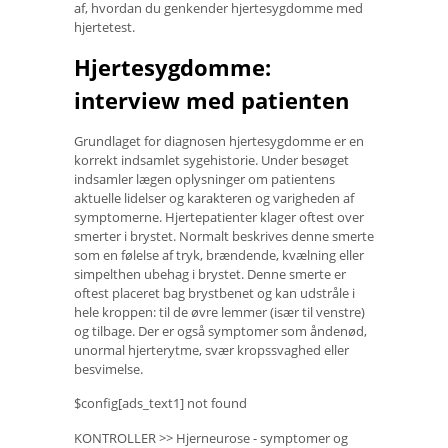
af, hvordan du genkender hjertesygdomme med
hjertetest.
Hjertesygdomme:
interview med patienten
Grundlaget for diagnosen hjertesygdomme er en
korrekt indsamlet sygehistorie. Under besøget
indsamler lægen oplysninger om patientens
aktuelle lidelser og karakteren og varigheden af ​​
symptomerne. Hjertepatienter klager oftest over
smerter i brystet. Normalt beskrives denne smerte
som en følelse af tryk, brændende, kvælning eller
simpelthen ubehag i brystet. Denne smerte er
oftest placeret bag brystbenet og kan udstråle i
hele kroppen: til de øvre lemmer (især til venstre)
og tilbage. Der er også symptomer som åndenød,
unormal hjerterytme, svær kropssvaghed eller
besvimelse.
$config[ads_text1] not found
KONTROLLER >> Hjerneurose - symptomer og