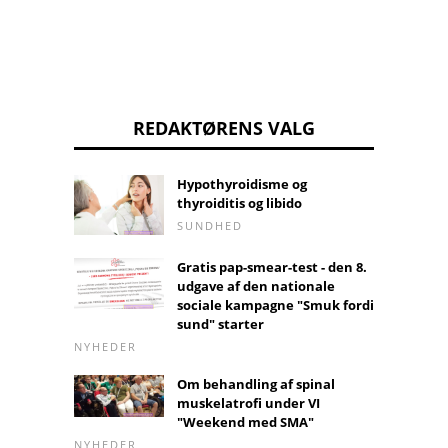
REDAKTØRENS VALG
Hypothyroidisme og
thyroiditis og libido
SUNDHED
Gratis pap-smear-test - den 8.
udgave af den nationale
sociale kampagne "Smuk fordi
sund" starter
NYHEDER
Om behandling af spinal
muskelatrofi under VI
"Weekend med SMA"
NYHEDER