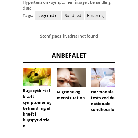
Hypertension - symptomer, årsager, behandling,
diæt
Tags:
Lægemidler
Sundhed
Ernæring
$config[ads_kvadrat] not found
ANBEFALET
Bugspytkirtel
Migræne og
Hormonale
Azelai
kræft -
menstruation
tests ved den
virkni
symptomer og
nationale
handli
behandling af
sundhedsfond
anven
kræft i
bugspytkirtle
n