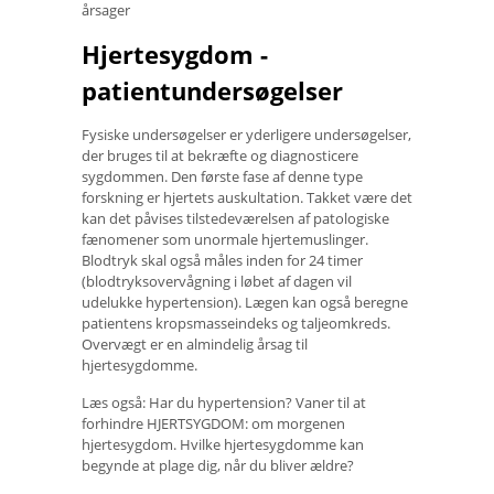
årsager
Hjertesygdom -
patientundersøgelser
Fysiske undersøgelser er yderligere undersøgelser,
der bruges til at bekræfte og diagnosticere
sygdommen. Den første fase af denne type
forskning er hjertets auskultation. Takket være det
kan det påvises tilstedeværelsen af ​​patologiske
fænomener som unormale hjertemuslinger.
Blodtryk skal også måles inden for 24 timer
(blodtryksovervågning i løbet af dagen vil
udelukke hypertension). Lægen kan også beregne
patientens kropsmasseindeks og taljeomkreds.
Overvægt er en almindelig årsag til
hjertesygdomme.
Læs også: Har du hypertension? Vaner til at
forhindre HJERTSYGDOM: om morgenen
hjertesygdom. Hvilke hjertesygdomme kan
begynde at plage dig, når du bliver ældre?