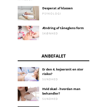
Desperat af klassen
PSYKOLOGI
Ændring af tåneglens form
SKØNHED
ANBEFALET
Er den 4. kejsersnit en stor
risiko?
SUNDHED
Hvid skæl - hvordan man
behandler?
SUNDHED