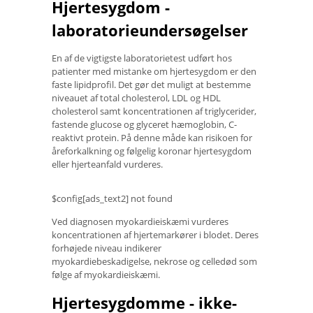
Hjertesygdom -
laboratorieundersøgelser
En af de vigtigste laboratorietest udført hos
patienter med mistanke om hjertesygdom er den
faste lipidprofil. Det gør det muligt at bestemme
niveauet af total cholesterol, LDL og HDL
cholesterol samt koncentrationen af ​​triglycerider,
fastende glucose og glyceret hæmoglobin, C-
reaktivt protein. På denne måde kan risikoen for
åreforkalkning og følgelig koronar hjertesygdom
eller hjerteanfald vurderes.
$config[ads_text2] not found
Ved diagnosen myokardieiskæmi vurderes
koncentrationen af ​​hjertemarkører i blodet. Deres
forhøjede niveau indikerer
myokardiebeskadigelse, nekrose og celledød som
følge af myokardieiskæmi.
Hjertesygdomme - ikke-