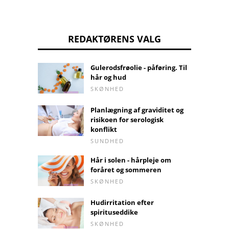
REDAKTØRENS VALG
Gulerodsfrøolie - påføring. Til
hår og hud
SKØNHED
Planlægning af graviditet og
risikoen for serologisk
konflikt
SUNDHED
Hår i solen - hårpleje om
foråret og sommeren
SKØNHED
Hudirritation efter
spirituseddike
SKØNHED