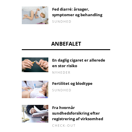
Fed diarré: årsager,
symptomer og behandling
SUNDHED
ANBEFALET
En daglig cigaret er allerede
en stor risiko
NYHEDER
Fertilitet og blodtype
SUNDHED
Fra hvornår
sundhedsforsikring efter
registrering af virksomhed
CHECK-OUT