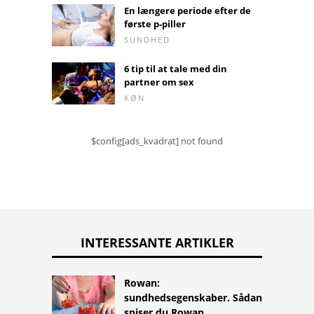
En længere periode efter de
første p-piller
SUNDHED
6 tip til at tale med din
partner om sex
KØN
$config[ads_kvadrat] not found
INTERESSANTE ARTIKLER
Rowan:
sundhedsegenskaber. Sådan
spiser du Rowan