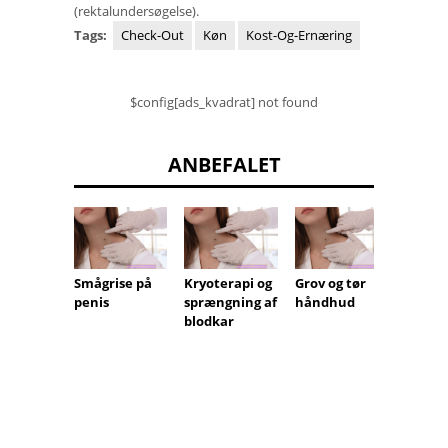
(rektalundersøgelse).
Tags:
Check-Out
Køn
Kost-Og-Ernæring
$config[ads_kvadrat] not found
ANBEFALET
Smågrise på
Kryoterapi og
Grov og tør
At be
penis
sprængning af
håndhud
råd.
blodkar