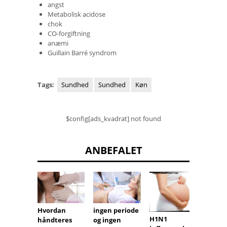
angst
Metabolisk acidose
chok
CO-forgiftning
anæmi
Guillain Barré syndrom
Tags:
Sundhed
Sundhed
Køn
$config[ads_kvadrat] not found
ANBEFALET
Hvordan
ingen periode
Binyr
H1N1
håndteres
og ingen
probl