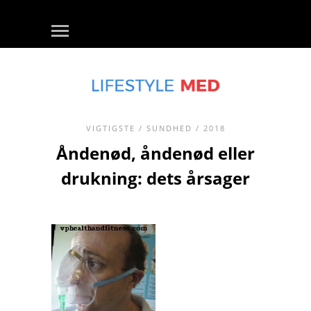
VIGTIGSTE
/
SUNDHED
/ 2018
Åndenød, åndenød eller
drukning: dets årsager