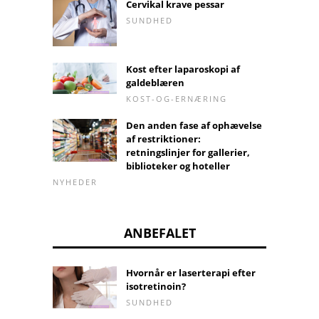
Cervikal krave pessar
SUNDHED
Kost efter laparoskopi af
galdeblæren
KOST-OG-ERNÆRING
Den anden fase af ophævelse
af restriktioner:
retningslinjer for gallerier,
biblioteker og hoteller
NYHEDER
ANBEFALET
Hvornår er laserterapi efter
isotretinoin?
SUNDHED