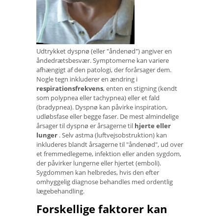
Udtrykket dyspnø (eller "åndenød") angiver en
åndedrætsbesvær. Symptomerne kan variere
afhængigt af den patologi, der forårsager dem.
Nogle tegn inkluderer en ændring i
respirationsfrekvens
, enten en stigning (kendt
som polypnea eller tachypnea) eller et fald
(bradypnea). Dyspnø kan påvirke inspiration,
udløbsfase eller begge faser. De mest almindelige
årsager til dyspnø er årsagerne til
hjerte eller
lunger
. Selv astma (luftvejsobstruktion) kan
inkluderes blandt årsagerne til "åndenød", ud over
et fremmedlegeme, infektion eller anden sygdom,
der påvirker lungerne eller hjertet (emboli).
Sygdommen kan helbredes, hvis den efter
omhyggelig diagnose behandles med ordentlig
lægebehandling.
Forskellige faktorer kan