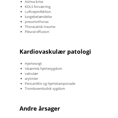
Astma-krise
KOLS forværring
Luftvejsinfektion
lungebetændelse
pneumothorax
Thoracatisk traume
Pleural effusion
Kardiovaskulær patologi
Hjertesvigt
Iskæmisk hjertesygdom
valvulær
arytmier
Pericarditis og hjertetamponade
Tromboembolisk sygdom
Andre årsager