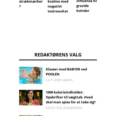
influenza hos
strækmærker
kvalme med
gravide
?
negativt
kvinder
testresultat
REDAKTØRENS VALG
Klasser med BABYER ved
POOLEN
CUT-AND-BARN
1000 kalorieindholdet:
Opskrifter til vægttab. Hvad
skal man spise for at tabe sig?
KOST-OG-ERNÆRING