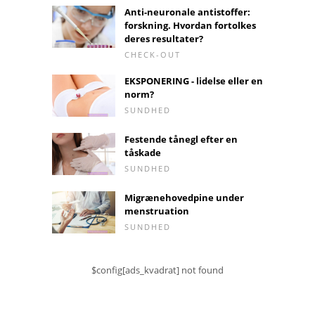
Anti-neuronale antistoffer:
forskning. Hvordan fortolkes
deres resultater?
CHECK-OUT
EKSPONERING - lidelse eller en
norm?
SUNDHED
Festende tånegl efter en
tåskade
SUNDHED
Migrænehovedpine under
menstruation
SUNDHED
$config[ads_kvadrat] not found