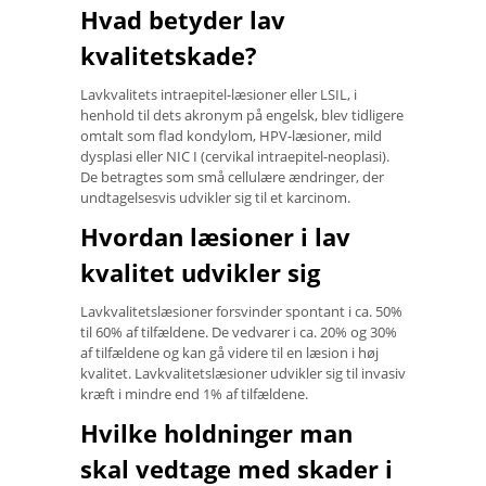
Hvad betyder lav
kvalitetskade?
Lavkvalitets intraepitel-læsioner eller LSIL, i
henhold til dets akronym på engelsk, blev tidligere
omtalt som flad kondylom, HPV-læsioner, mild
dysplasi eller NIC I (cervikal intraepitel-neoplasi).
De betragtes som små cellulære ændringer, der
undtagelsesvis udvikler sig til et karcinom.
Hvordan læsioner i lav
kvalitet udvikler sig
Lavkvalitetslæsioner forsvinder spontant i ca. 50%
til 60% af tilfældene. De vedvarer i ca. 20% og 30%
af tilfældene og kan gå videre til en læsion i høj
kvalitet. Lavkvalitetslæsioner udvikler sig til invasiv
kræft i mindre end 1% af tilfældene.
Hvilke holdninger man
skal vedtage med skader i