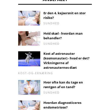
Er den 4. kejsersnit en stor
risiko?
SUNDHED
Hvid skæl - hvordan man
behandler?
SUNDHED
Kost af astronauter
(kosmonauter) - hvad er det?
Virkningerne af
astronauternes diæt
KOST-OG-ERNÆRING
Hvor ofte kan du tage en
røntgen af ​​en tand?
SUNDHED
Hvordan diagnosticeres
endometriose?