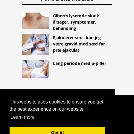
Giberts lyserøde skæl:
årsager, symptomer,
behandling
Ejakulerer sex - kan jeg
være gravid med sæd før
præ ejakulat
Lang periode med p-piller
This website uses cookies to ensure you get
COPYRIGHT 2026
the best experience on our website.
HTTPS://LIFESTYLEMED.NET
UDSTRYGNINGER OG LÆSIONER I LAV
Learn more
KVALITET: OPFØLGNING OG
BEHANDLING
Got it!
^