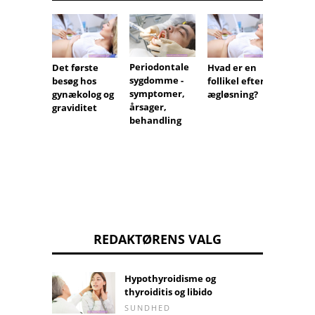
Periodontale
Det første
Hvad er en
Partne
sygdomme -
besøg hos
follikel efter
et
symptomer,
gynækolog og
ægløsning?
selvmo
årsager,
graviditet
øg
behandling
REDAKTØRENS VALG
Hypothyroidisme og
thyroiditis og libido
SUNDHED