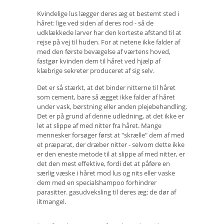
Kvindelige lus lægger deres æg et bestemt sted i
håret: lige ved siden af ​​deres rod - så de
udklækkede larver har den korteste afstand til at
rejse på vej til huden. For at netene ikke falder af
med den første bevægelse af værtens hoved,
fastgør kvinden dem til håret ved hjælp af
klæbrige sekreter produceret af sig selv.
Det er så stærkt, at det binder nitterne til håret
som cement, bare så ægget ikke falder af håret
under vask, børstning eller anden plejebehandling.
Det er på grund af denne udledning, at det ikke er
let at slippe af med nitter fra håret. Mange
mennesker forsøger først at "skrælle" dem af med
et præparat, der dræber nitter - selvom dette ikke
er den eneste metode til at slippe af med nitter, er
det den mest effektive, fordi det at påføre en
særlig væske i håret mod lus og nits eller vaske
dem med en specialshampoo forhindrer
parasitter. gasudveksling til deres æg: de dør af
iltmangel.