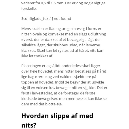
varierer fra 0,5 til 1,5 mm. Der er dog nogle vigtige
forskelle.
$config[ads_text1] not found
Mens skælen er flad og uregelmæssig i form, er
nitten ovale og konvekse med en slags udluftning
øverst, der er dækket af et bevægeligt 'låg', den
såkaldte låget, der skubbes udad, når larverne
klækkes. Skæl kan let rystes ud af håret, nits kan
ikke let trækkes af.
Placeringen er også lidt anderledes: skæl ligger
over hele hovedet, mens nitter bedst ses på håret
lige bag ørerne og ved nakken, sjældnere på
toppen af ​​hovedet. Indtil de begynder at udvikle
sig til en voksen lus, bevæger nitten sig ikke. Det er
først i larvestadiet, at de foretager de første
klodsede bevægelser, men mennesket kan ikke se
dem med det blotte øje.
Hvordan slippe af med
nits?