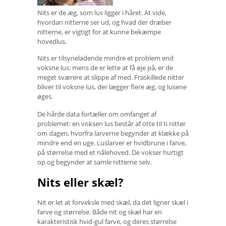
Nits er de æg, som lus ligger i håret. At vide,
hvordan nitterne ser ud, og hvad der dræber
nitterne, er vigtigt for at kunne bekæmpe
hovedlus.
Nits er tilsyneladende mindre et problem end
voksne lus: mens de er lette at få øje på, er de
meget sværere at slippe af med. Fraskillede nitter
bliver til voksne lus, der lægger flere æg, og lusene
øges.
De hårde data fortæller om omfanget af
problemet: en voksen lus består af otte til ti nitter
om dagen, hvorfra larverne begynder at klække på
mindre end en uge. Luslarver er hvidbrune i farve,
på størrelse med et nålehoved. De vokser hurtigt
op og begynder at samle nitterne selv.
Nits eller skæl?
Nit er let at forveksle med skæl, da det ligner skæl i
farve og størrelse. Både nit og skæl har en
karakteristisk hvid-gul farve, og deres størrelse