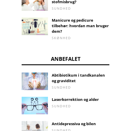
stofmisbrug?
SUNDHED
Manicure og pedicure
tilbehør: hvordan man bruger
dem?
SKØNHED
ANBEFALET
Abtibiotikum i tandkanalen
og graviditet
SUNDHED
Laserkorrektion og alder
SUNDHED
Antidepressiva og bilen
SUNDHED