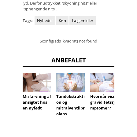
lyd. Derfor udtrykket "skydning nits" eller
"sprængende nits".
Tags:
Nyheder
Køn
Lægemidler
$config[ads_kvadrat] not found
ANBEFALET
Misfarvning af
Tandekstrakti
Hvornår vises
Spinal
ansigtet hos
on og
graviditetssy
en nyfødt
mitralventilpr
mptomer?
olaps