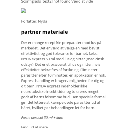
$config[ads_text2] not found Værd at vide
Forfatter: Nyda
partner materiale
Der er mange receptfrie præparater mod lus på
markedet. Det er værd at vælge en med bevist
effektivitet og god tolerance for barnet, f.eks.
NYDA express 50 ml mod lus og nitter (medicinsk
udstyr). Det er et præparat til lus og nitter, hvis
effektivitet bekræftes af forskning. Eliminerer
parasitter efter 10 minutter, en applikation er nok.
Express handling er brugervenligheden for dig og
dit barn. NYDA express indeholder ikke
neurotoksiske insekticider og tolereres meget
godt af børns følsomme hud. Den specielle formel
gør det lettere at kæmpe døde parasitter ud af
håret, hvilket gør behandlingen let for børn.
Form: aerosol 50 ml + kam
Find ud af mere