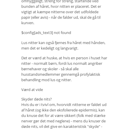
omhyggeligt, streng for streng, startende ved
bunden af ​​håret, hvor nitten er placeret. Det er
vigtigt at kæmpe nitterne over det udfoldede
papir (eller avis) - når de falder ud, skal de gå til
kurven.
$config[ads_text3] not found
Lus nitter kan også fjernes fra håret med hånden,
men det er kedeligt og langvarigt.
Det er værd at huske, at hvis en person i huset har
nitter - normalt børn, fordi lus normalt angriber
børnehaver og skoler - så skal alle
husstandsmedlemmer gennemgå profylaktisk
behandling mod lus og nitter.
Værd at vide
Skyder døde nits?
Hvis du er i tvivl om, hvorvidt nitterne er faldet ud
af håret (og ikke den eksfolierede epidermis), kan
du knuse det for at være sikkert (folk med stærke
nerver gør det med neglene) - mens du knuser de
døde nits, vil det give en karakteristisk "skyde" -