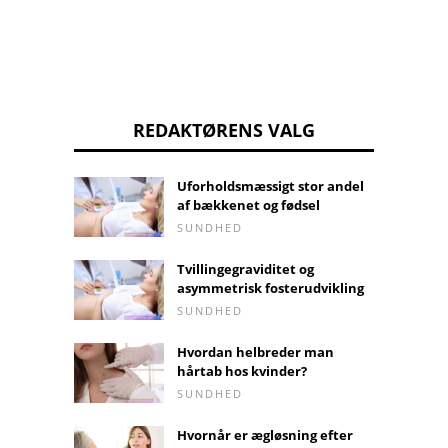
REDAKTØRENS VALG
Uforholdsmæssigt stor andel
af bækkenet og fødsel
SUNDHED
Tvillingegraviditet og
asymmetrisk fosterudvikling
SUNDHED
Hvordan helbreder man
hårtab hos kvinder?
SUNDHED
Hvornår er ægløsning efter