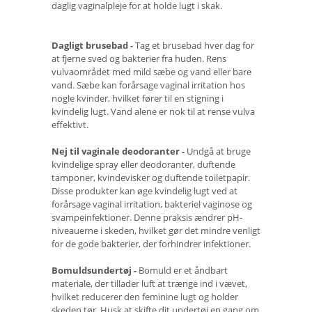
daglig vaginalpleje for at holde lugt i skak.
Dagligt brusebad -
Tag et brusebad hver dag for
at fjerne sved og bakterier fra huden. Rens
vulvaområdet med mild sæbe og vand eller bare
vand. Sæbe kan forårsage vaginal irritation hos
nogle kvinder, hvilket fører til en stigning i
kvindelig lugt. Vand alene er nok til at rense vulva
effektivt.
Nej til vaginale deodoranter -
Undgå at bruge
kvindelige spray eller deodoranter, duftende
tamponer, kvindevisker og duftende toiletpapir.
Disse produkter kan øge kvindelig lugt ved at
forårsage vaginal irritation, bakteriel vaginose og
svampeinfektioner. Denne praksis ændrer pH-
niveauerne i skeden, hvilket gør det mindre venligt
for de gode bakterier, der forhindrer infektioner.
Bomuldsundertøj -
Bomuld er et åndbart
materiale, der tillader luft at trænge ind i vævet,
hvilket reducerer den feminine lugt og holder
skeden tør. Husk at skifte dit undertøj en gang om