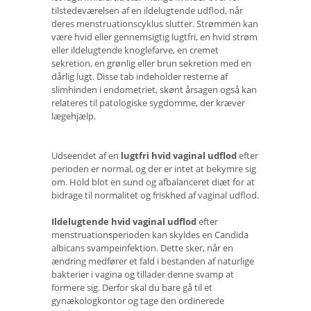
tilstedeværelsen af ​​en ildelugtende udflod, når
deres menstruationscyklus slutter. Strømmen kan
være hvid eller gennemsigtig lugtfri, en hvid strøm
eller ildelugtende knoglefarve, en cremet
sekretion, en grønlig eller brun sekretion med en
dårlig lugt. Disse tab indeholder resterne af
slimhinden i endometriet, skønt årsagen også kan
relateres til patologiske sygdomme, der kræver
lægehjælp.
Udseendet af en
lugtfri hvid vaginal udflod
efter
perioden er normal, og der er intet at bekymre sig
om. Hold blot en sund og afbalanceret diæt for at
bidrage til normalitet og friskhed af vaginal udflod.
Ildelugtende hvid vaginal udflod
efter
menstruationsperioden kan skyldes en Candida
albicans svampeinfektion. Dette sker, når en
ændring medfører et fald i bestanden af ​​naturlige
bakterier i vagina og tillader denne svamp at
formere sig. Derfor skal du bare gå til et
gynækologkontor og tage den ordinerede