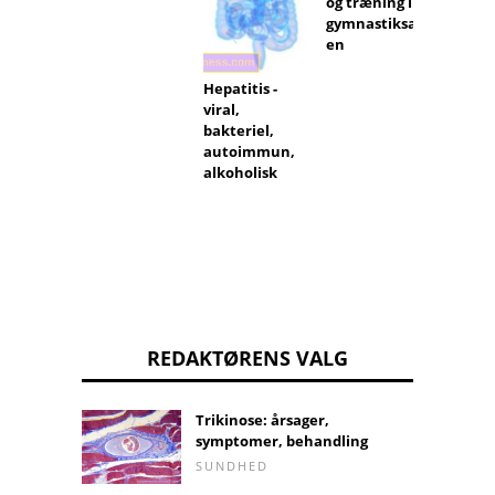
og træning i
gymnastiksal
en
Hepatitis -
viral,
bakteriel,
autoimmun,
alkoholisk
REDAKTØRENS VALG
Trikinose: årsager,
symptomer, behandling
SUNDHED