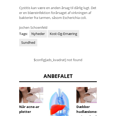
Cystitis kan være en anden årsag til dårlig lugt. Det
er en blæreinfektion forårsaget af virkningen af ​​
bakterier fra tarmen, såsom Escherichia coli.
Jochen Schoenfeld
Tags:
Nyheder
Kost-Og-Ernæring
Sundhed
$config[ads_kvadrat] not found
ANBEFALET
Når acne-ar
Dækker
Også a
pletter
hudlæsioner
rygge