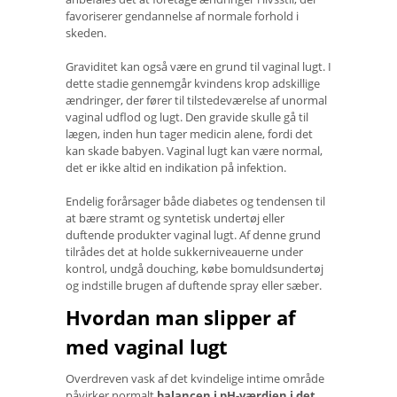
favoriserer gendannelse af normale forhold i
skeden.
Graviditet kan også være en grund til vaginal lugt. I
dette stadie gennemgår kvindens krop adskillige
ændringer, der fører til tilstedeværelse af unormal
vaginal udflod og lugt. Den gravide skulle gå til
lægen, inden hun tager medicin alene, fordi det
kan skade babyen. Vaginal lugt kan være normal,
det er ikke altid en indikation på infektion.
Endelig forårsager både diabetes og tendensen til
at bære stramt og syntetisk undertøj eller
duftende produkter vaginal lugt. Af denne grund
tilrådes det at holde sukkerniveauerne under
kontrol, undgå douching, købe bomuldsundertøj
og indstille brugen af ​​duftende spray eller sæber.
Hvordan man slipper af
med vaginal lugt
Overdreven vask af det kvindelige intime område
påvirker normalt
balancen i pH-værdien i det