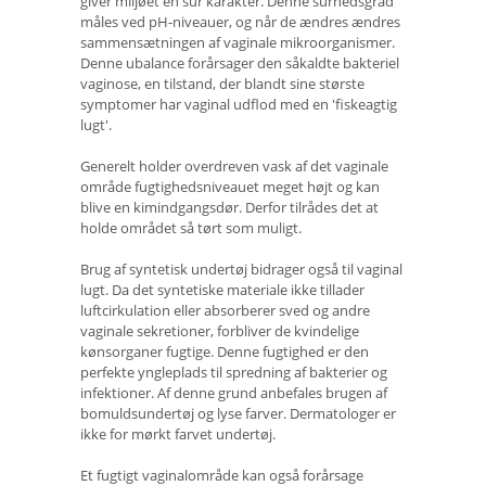
giver miljøet en sur karakter. Denne surhedsgrad
måles ved pH-niveauer, og når de ændres ændres
sammensætningen af ​​vaginale mikroorganismer.
Denne ubalance forårsager den såkaldte bakteriel
vaginose, en tilstand, der blandt sine største
symptomer har vaginal udflod med en 'fiskeagtig
lugt'.
Generelt holder overdreven vask af det vaginale
område fugtighedsniveauet meget højt og kan
blive en kimindgangsdør. Derfor tilrådes det at
holde området så tørt som muligt.
Brug af syntetisk undertøj bidrager også til vaginal
lugt. Da det syntetiske materiale ikke tillader
luftcirkulation eller absorberer sved og andre
vaginale sekretioner, forbliver de kvindelige
kønsorganer fugtige. Denne fugtighed er den
perfekte yngleplads til spredning af bakterier og
infektioner. Af denne grund anbefales brugen af ​​
bomuldsundertøj og lyse farver. Dermatologer er
ikke for mørkt farvet undertøj.
Et fugtigt vaginalområde kan også forårsage