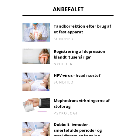
ANBEFALET
Tandkorrektion efter brug af
et fast apparat
SUNDHED
Registrering af depression
blandt 'tusenårige'
NYHEDER
HPV-virus - hvad næste?
SUNDHED
Mephedron: virkningerne af
stofbrug
PSYKOLOGI
Dobbelt livmoder -
smertefulde perioder og
graviditetsplanlægning