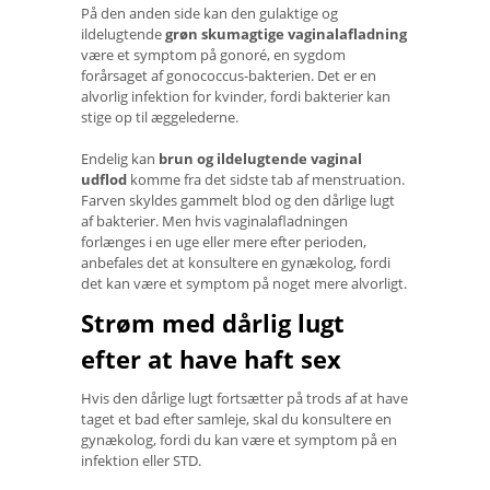
På den anden side kan den gulaktige og
ildelugtende
grøn skumagtige vaginalafladning
være et symptom på gonoré, en sygdom
forårsaget af gonococcus-bakterien. Det er en
alvorlig infektion for kvinder, fordi bakterier kan
stige op til æggelederne.
Endelig kan
brun og ildelugtende vaginal
udflod
komme fra det sidste tab af menstruation.
Farven skyldes gammelt blod og den dårlige lugt
af bakterier. Men hvis vaginalafladningen
forlænges i en uge eller mere efter perioden,
anbefales det at konsultere en gynækolog, fordi
det kan være et symptom på noget mere alvorligt.
Strøm med dårlig lugt
efter at have haft sex
Hvis den dårlige lugt fortsætter på trods af at have
taget et bad efter samleje, skal du konsultere en
gynækolog, fordi du kan være et symptom på en
infektion eller STD.