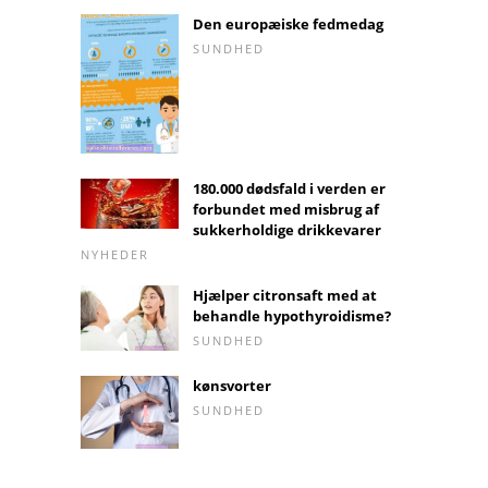
Den europæiske fedmedag
SUNDHED
180.000 dødsfald i verden er
forbundet med misbrug af
sukkerholdige drikkevarer
NYHEDER
Hjælper citronsaft med at
behandle hypothyroidisme?
SUNDHED
kønsvorter
SUNDHED