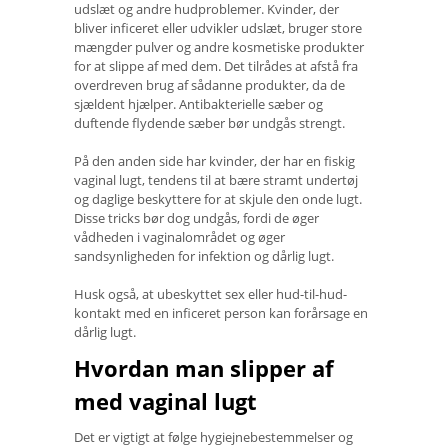
udslæt og andre hudproblemer. Kvinder, der
bliver inficeret eller udvikler udslæt, bruger store
mængder pulver og andre kosmetiske produkter
for at slippe af med dem. Det tilrådes at afstå fra
overdreven brug af sådanne produkter, da de
sjældent hjælper. Antibakterielle sæber og
duftende flydende sæber bør undgås strengt.
På den anden side har kvinder, der har en fiskig
vaginal lugt, tendens til at bære stramt undertøj
og daglige beskyttere for at skjule den onde lugt.
Disse tricks bør dog undgås, fordi de øger
vådheden i vaginalområdet og øger
sandsynligheden for infektion og dårlig lugt.
Husk også, at ubeskyttet sex eller hud-til-hud-
kontakt med en inficeret person kan forårsage en
dårlig lugt.
Hvordan man slipper af
med vaginal lugt
Det er vigtigt at følge hygiejnebestemmelser og