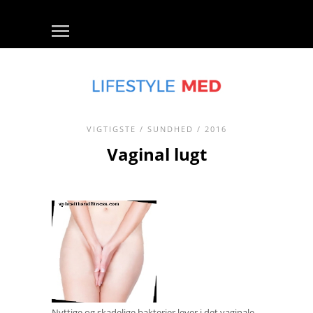
VIGTIGSTE
/
SUNDHED
/ 2016
Vaginal lugt
Nyttige og skadelige bakterier lever i det vaginale