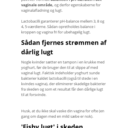
vaginale område,
og derfor egenskaberne for
vaginalafladning og lugt.
Lactobacilli garanterer pH-balance mellem 3, 8 og
4, 5-værdierne. Sådan opretholdes balance i
kroppen og vagina fri for ubehagelig lugt.
Sådan fjernes strømmen af
​​dårlig lugt
Nogle kvinder sætter en tampon i en krukke med
yoghurt, før de bruger den til at slippe af med
vaginal lugt. Faktisk indeholder yoghurt sunde
bakterier kaldet lactobacilli (også til stede i en
kvindes vagina), der eliminerer skadelige bakterier
fra skeden og som et resultat får den dårlige lugt
til at forsvinde.
Husk, at du ikke skal vaske din vagina for ofte (en
gang om dagen med en mild sæbe er nok).
'Fishy lugt' i skeden