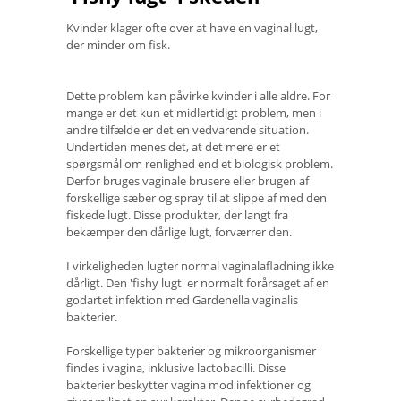
Kvinder klager ofte over at have en vaginal lugt,
der minder om fisk.
Dette problem kan påvirke kvinder i alle aldre. For
mange er det kun et midlertidigt problem, men i
andre tilfælde er det en vedvarende situation.
Undertiden menes det, at det mere er et
spørgsmål om renlighed end et biologisk problem.
Derfor bruges vaginale brusere eller brugen af ​​
forskellige sæber og spray til at slippe af med den
fiskede lugt. Disse produkter, der langt fra
bekæmper den dårlige lugt, forværrer den.
I virkeligheden lugter normal vaginalafladning ikke
dårligt. Den 'fishy lugt' er normalt forårsaget af en
godartet infektion med Gardenella vaginalis
bakterier.
Forskellige typer bakterier og mikroorganismer
findes i vagina, inklusive lactobacilli. Disse
bakterier beskytter vagina mod infektioner og