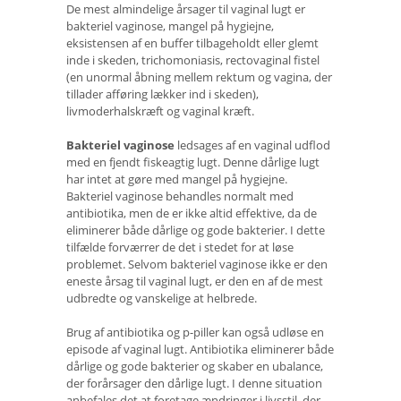
De mest almindelige årsager til vaginal lugt er
bakteriel vaginose, mangel på hygiejne,
eksistensen af ​​en buffer tilbageholdt eller glemt
inde i skeden, trichomoniasis, rectovaginal fistel
(en unormal åbning mellem rektum og vagina, der
tillader afføring lækker ind i skeden),
livmoderhalskræft og vaginal kræft.
Bakteriel vaginose
ledsages af en vaginal udflod
med en fjendt fiskeagtig lugt. Denne dårlige lugt
har intet at gøre med mangel på hygiejne.
Bakteriel vaginose behandles normalt med
antibiotika, men de er ikke altid effektive, da de
eliminerer både dårlige og gode bakterier. I dette
tilfælde forværrer de det i stedet for at løse
problemet. Selvom bakteriel vaginose ikke er den
eneste årsag til vaginal lugt, er den en af ​​de mest
udbredte og vanskelige at helbrede.
Brug af antibiotika og p-piller kan også udløse en
episode af vaginal lugt. Antibiotika eliminerer både
dårlige og gode bakterier og skaber en ubalance,
der forårsager den dårlige lugt. I denne situation
anbefales det at foretage ændringer i livsstil, der