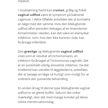
medicin.
I modsætning hertil kan
cremet
, grålig og fisket
vaginal udflod
være et symptom på bakteriel
vaginose. I dette tilfælde anbefales det at kontakte
en læge med det samme. Hvis den ildelugtende
udflod efter perioden ledsages af en brændende
fornemmelse i skeden, kan det være en klamydial
infektion, som, hvis den ikke kureres i tide, kan
forårsage infertilitet.
Den
grønlige
og ildelugtende
vaginal udflod
vises som et resultat af trichomoniasis, en
infektion forårsaget af Trichomonas vaginalis. Det
er en potentielt ufarlig amoebisk infektion. Da det
imidlertid kan udvides til æggelederne, anbefales
det at besøge en læge så hurtigt som muligt for at
ordinere den passende behandling.
En anden årsag til denne type ildelugtende vaginal
udflod er en glemt buffer. Selvom det virker
mærkeligt, sker det med mange kvinder på deres
sidste menstruationsdag.