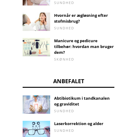
SUNDHED
Hvornår er ægløsning efter
stofmisbrug?
SUNDHED
Manicure og pedicure
tilbehør: hvordan man bruger
dem?
SKØNHED
ANBEFALET
Abtibiotikum i tandkanalen
og graviditet
SUNDHED
Laserkorrektion og alder
SUNDHED