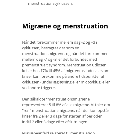
menstruationscyklussen.
Migræne og menstruation
Når det forekommer mellem dag -2 og +3 i
cyklussen, betragtes det som en
menstruationsmigræne, og når det forekommer
mellem dag -7 og -3, er det forbundet med
premenstruelt syndrom. Menstruation udløser
kriser hos 17% til 45% af migrænekvinder, selvom
kriser kan forekomme på andre tidspunkter af
cyklussen (under ægløsning eller midtcyklus) eller
ved andre triggere.
Den såkaldte "menstruationsmigræne"
repræsenterer 5 til 8% af alle migræne. Vi taler om
"ren" menstruationsmigræne, når der kun opstår
kriser fra 2 eller 3 dage før starten af ​​perioden
indtil 2 eller 3 dage efter afslutningen.
Migræneanfald relateret til menstruation