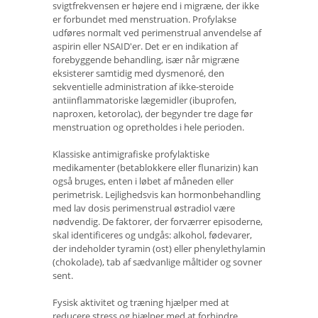
svigtfrekvensen er højere end i migræne, der ikke
er forbundet med menstruation. Profylakse
udføres normalt ved perimenstrual anvendelse af
aspirin eller NSAID'er. Det er en indikation af
forebyggende behandling, især når migræne
eksisterer samtidig med dysmenoré, den
sekventielle administration af ikke-steroide
antiinflammatoriske lægemidler (ibuprofen,
naproxen, ketorolac), der begynder tre dage før
menstruation og opretholdes i hele perioden.
Klassiske antimigrafiske profylaktiske
medikamenter (betablokkere eller flunarizin) kan
også bruges, enten i løbet af måneden eller
perimetrisk. Lejlighedsvis kan hormonbehandling
med lav dosis perimenstrual østradiol være
nødvendig. De faktorer, der forværrer episoderne,
skal identificeres og undgås: alkohol, fødevarer,
der indeholder tyramin (ost) eller phenylethylamin
(chokolade), tab af sædvanlige måltider og sovner
sent.
Fysisk aktivitet og træning hjælper med at
reducere stress og hjælper med at forhindre