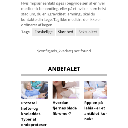
Hvis migræneanfald øges i begyndelsen af ​​enhver
medicinsk behandling, eller på et hvilket som helst
stadium, du er i (graviditet, amning), skal du
kontakte din læge. Tag ikke medicin, der ikke er
ordineret af lægen.
Tags:
Forskellige
Skønhed
Seksualitet
$config[ads_kvadrat] not found
ANBEFALET
Hvordan
Rppien på
To per
Protese i
fjernes bløde
labia - er et
på en
hofte- og
fibromer?
antibiotikum
kneleddet.
nok?
Typer af
endoproteser