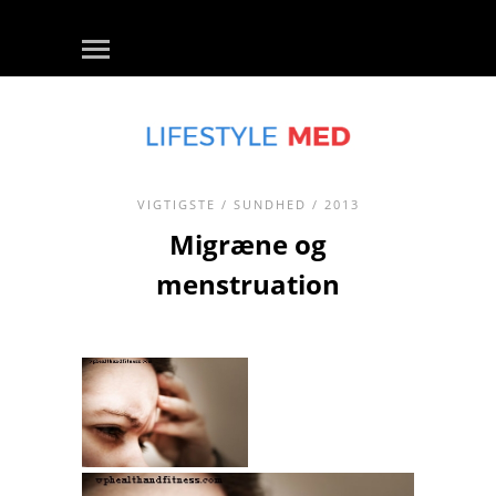
VIGTIGSTE
/
SUNDHED
/ 2013
Migræne og
menstruation