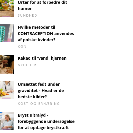
Urter for at forbedre dit
humør
SUNDHED
Hvilke metoder til
CONTRACEPTION anvendes
af polske kvinder?
KØN
Kakao til 'vand' hjernen
NYHEDER
Umættet fedt under
graviditet - Hvad er de
bedste kilder?
KOST-OG-ERNÆRING
Bryst ultralyd -
forebyggende undersøgelse
for at opdage brystkræft