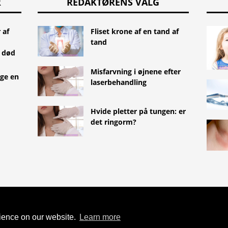
R
REDAKTØRENS VALG
 af
Fliset krone af en tand af
tand
r død
Misfarvning i øjnene efter
ge en
laserbehandling
Hvide pletter på tungen: er
det ringorm?
TYLEMED.NET
SANATORIUM
ZDRÓJ
rience on our website.
Learn more