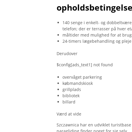
opholdsbetingelse
140 senge i enkelt- og dobbeltvære
telefon; der er terrasser på hver e
måltider med mulighed for at brug
24-timers lægebehandling og pleje
Derudover
$config[ads_text1] not found
overvåget parkering
købmandskiosk
grillplads
bibliotek
billard
Værd at vide
Szczawnica har en udviklet turistbase 
paragliding finder noget for sig selv.