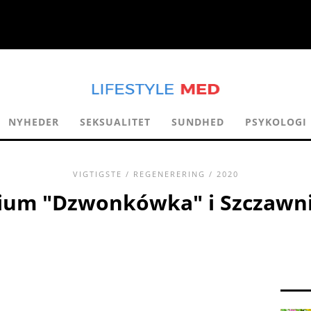
NYHEDER
SEKSUALITET
SUNDHED
PSYKOLOGI
VIGTIGSTE
/
REGENERERING
/ 2020
ium "Dzwonkówka" i Szczawni