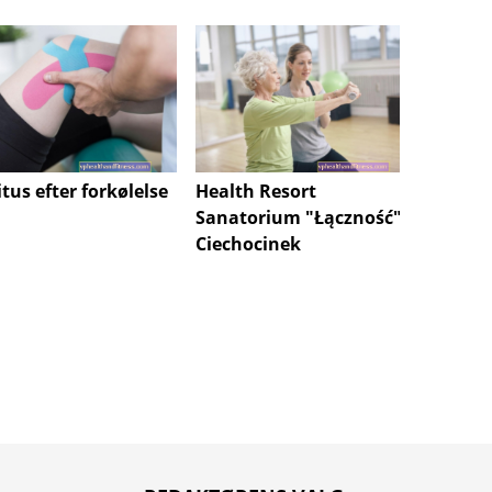
tus efter forkølelse
Health Resort
Behand
Sanatorium "Łączność"
sanato
Ciechocinek
omtren