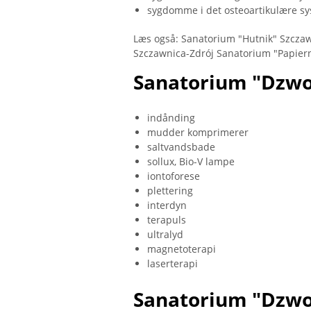
sygdomme i det osteoartikulære s
Læs også: Sanatorium "Hutnik" Szczaw
Szczawnica-Zdrój Sanatorium "Papiern
Sanatorium "Dzwo
indånding
mudder komprimerer
saltvandsbade
sollux, Bio-V lampe
iontoforese
plettering
interdyn
terapuls
ultralyd
magnetoterapi
laserterapi
Sanatorium "Dzw