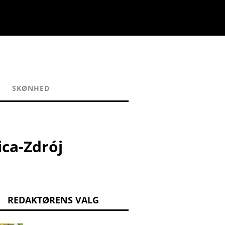
SKØNHED
ca-Zdrój
REDAKTØRENS VALG