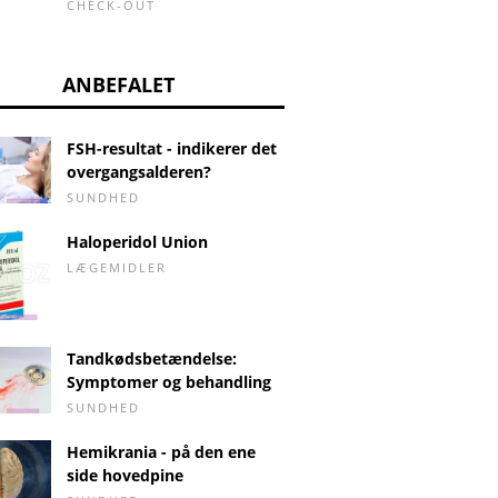
CHECK-OUT
ANBEFALET
FSH-resultat - indikerer det
overgangsalderen?
SUNDHED
Haloperidol Union
LÆGEMIDLER
Tandkødsbetændelse:
Symptomer og behandling
SUNDHED
Hemikrania - på den ene
side hovedpine