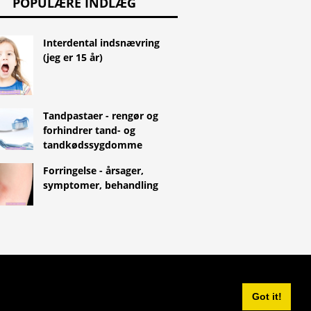
POPULÆRE INDLÆG
Interdental indsnævring
(jeg er 15 år)
Tandpastaer - rengør og
forhindrer tand- og
tandkødssygdomme
Forringelse - årsager,
symptomer, behandling
^
Got it!