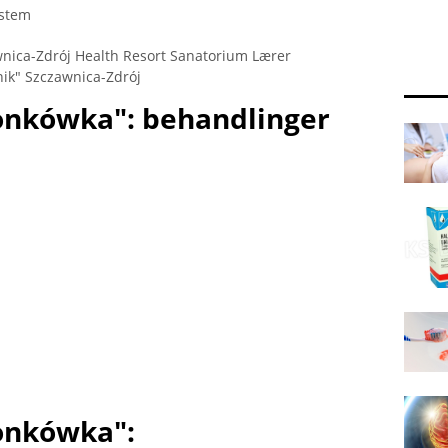
ystem
nica-Zdrój Health Resort Sanatorium Lærer
ik" Szczawnica-Zdrój
nkówka": behandlinger
onkówka":