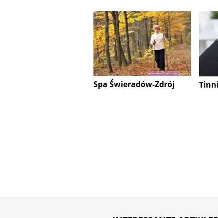
Spa Świeradów-Zdrój
Tinni