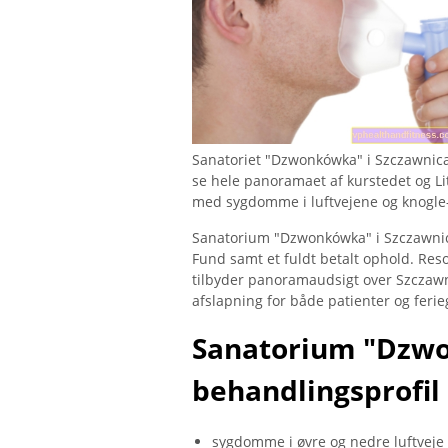
Sanatoriet "Dzwonkówka" i Szczawnica-
se hele panoramaet af kurstedet og Li
med sygdomme i luftvejene og knogle
Sanatorium "Dzwonkówka" i Szczawnica
Fund samt et fuldt betalt ophold. Reso
tilbyder panoramaudsigt over Szczawni
afslapning for både patienter og ferie
Sanatorium "Dzw
behandlingsprofil
sygdomme i øvre og nedre luftveje